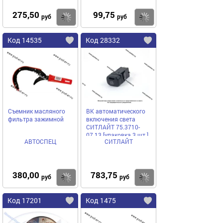
275,50
99,75
Купить
Купить
руб
руб
Код 14535
Код 28332
Съемник масляного
ВК автоматического
фильтра зажимной
включения света
СИТЛАЙТ 75.3710-
07.13 [упаковка 3 шт.]
АВТОСПЕЦ
СИТЛАЙТ
380,00
783,75
Купить
Купить
руб
руб
Код 17201
Код 1475