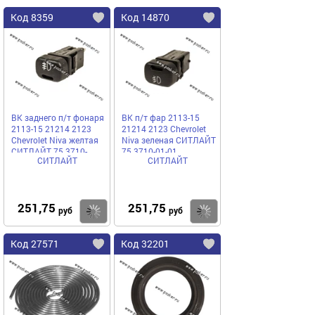
Код 8359
Код 14870
ВК заднего п/т фонаря
ВК п/т фар 2113-15
2113-15 21214 2123
21214 2123 Chevrolet
Chevrolet Niva желтая
Niva зеленая СИТЛАЙТ
СИТЛАЙТ 75.3710-
75 3710-01-01
СИТЛАЙТ
СИТЛАЙТ
01.02
251,75
251,75
Купить
Купить
руб
руб
Код 27571
Код 32201