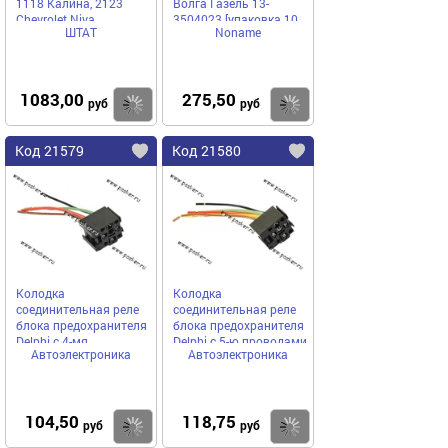
1118 Калина, 2123
Волга Газель 13-
Chevrolet Niva
3504023 [упаковка 10
ШТАТ
Noname
шт.]
1083,00
275,50
Купить
Купить
руб
руб
Код 21579
Код 21580
Колодка
Колодка
соединительная реле
соединительная реле
блока предохранителя
блока предохранителя
Delphi с 4-мя
Delphi с 5-ю проводами
Автоэлектроника
Автоэлектроника
проводами 1118
1118
АВТОЭЛЕКТРОНИКА
АВТОЭЛЕКТРОНИКА
104,50
118,75
Купить
Купить
руб
руб