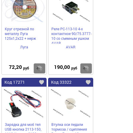
Круг отрезной по
Реле РС-113-10 4-х
металлу Луга
контактное 90/75.3777-
125х1,2х22 + нерж
10 со съемным ушком
AVAR
Луга
AVAR
72,20
190,00
Купить
Купить
руб
руб
Код 17271
Код 33322
Зарядка для моб тел
Втулка оси педали
USB кнопка 2113-150,
тормоза / сцепления