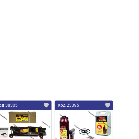
од 38305
Код 23395