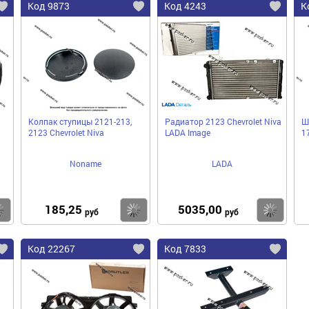
Код 9873
Код 4243
К
Колпак ступицы 2121-213,
Радиатор 2123 Chevrolet Niva
Ш
2123 Chevrolet Niva
LADA Image
1
Noname
LADA
185,25
5035,00
Купить
Купить
Ку
руб
руб
Код 22267
Код 7833