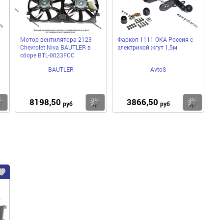
Мотор вентилятора 2123
Фаркоп 1111 ОКА Россия с
Chevrolet Niva BAUTLER в
электрикой жгут 1,5м
сборе BTL-0023FCC
BAUTLER
AvtoS
8198,50
3866,50
Купить
Купить
Ку
руб
руб