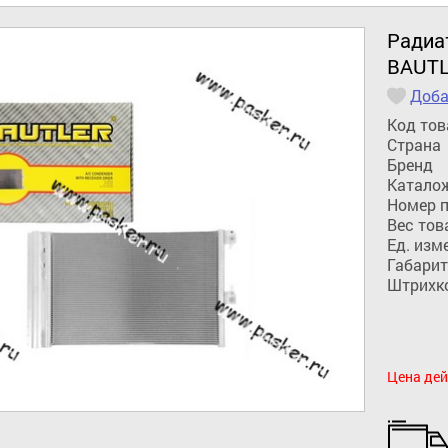
Радиат
BAUTL
Доба
Код тов
Страна
Бренд
Катало
Номер 
Вес тов
Ед. изм
Габарит
Штрихк
Цена дей