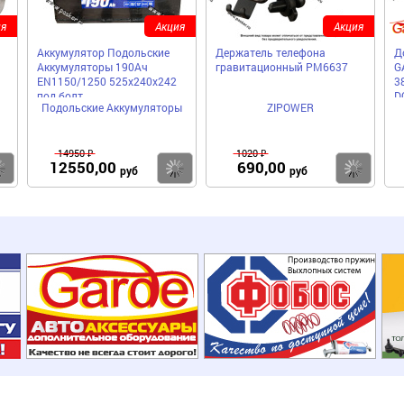
я
Акция
Акция
Аккумулятор Подольские
Держатель телефона
Д
Аккумуляторы 190Ач
гравитационный PM6637
G
EN1150/1250 525х240х242
3
под болт
D
Подольские Аккумуляторы
ZIPOWER
14950 ₽
1020 ₽
12550,00
690,00
Купить
Купить
Ку
руб
руб