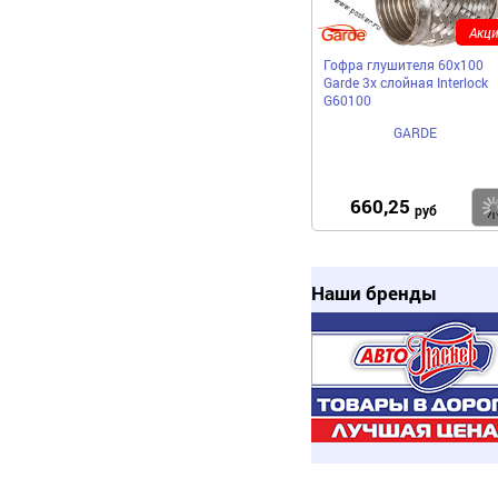
Акци
Гофра глушителя 60x100
Garde 3х слойная Interloсk
G60100
GARDE
660,25
руб
Наши бренды