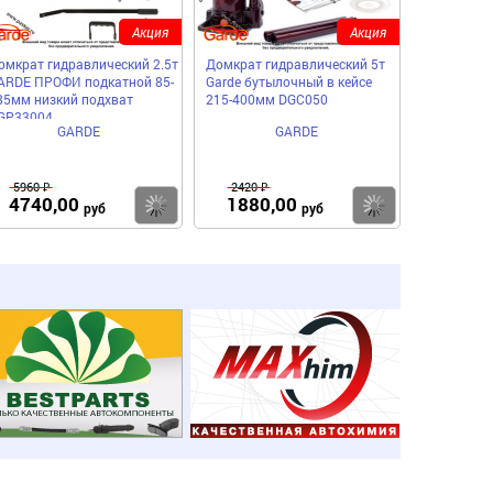
Акция
Акция
омкрат гидравлический 2.5т
Домкрат гидравлический 5т
ARDE ПРОФИ подкатной 85-
Garde бутылочный в кейсе
85мм низкий подхват
215-400мм DGC050
GP33004
GARDE
GARDE
5960 ₽
2420 ₽
4740,00
1880,00
пить
Купить
Купить
руб
руб