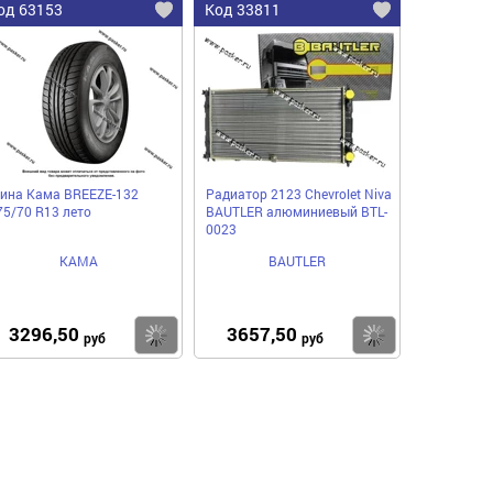
од 63153
Код 33811
ина Кама BREEZE-132
Радиатор 2123 Chevrolet Niva
75/70 R13 лето
BAUTLER алюминиевый BTL-
0023
КАМА
BAUTLER
3296,50
3657,50
пить
Купить
Купить
руб
руб