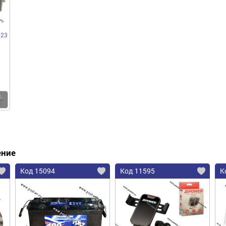
123
Купить
ение
Код 15094
Код 11595
К