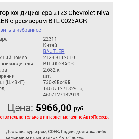
ор кондиционера 2123 Chevrolet Niva
ER с ресивером BTL-0023ACR
вить в избранное
ара
22311
Китай
BAUTLER
жный номер
2123-8112010
производителя
BTL-0023ACR
ара
2.682 кг
ерения
шт.
ы (Ш×В×Г)
730x95x495
од
14607127132916,
4607127132919
Цена:
5966,00
руб
ствительна только в интернет-магазине АвтоПаскер.
Доставка курьером, CDEK, Яндекс доставка либо
самовывоз из магазинов АвтоПаскер.