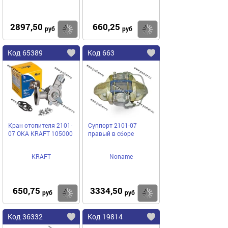
2897,50
660,25
Купить
Купить
руб
руб
Код 65389
Код 663
Кран отопителя 2101-
Суппорт 2101-07
07 ОКА KRAFT 105000
правый в сборе
KRAFT
Noname
650,75
3334,50
Купить
Купить
руб
руб
Код 36332
Код 19814