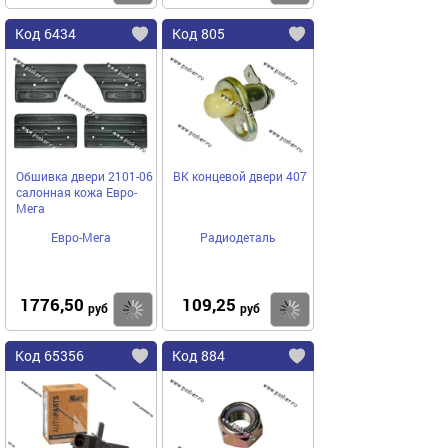
Код 6434
Код 805
Обшивка двери 2101-06
ВК концевой двери 407
салонная кожа Евро-
Мега
Евро-Мега
Радиодеталь
1776,50
109,25
Купить
Купить
руб
руб
Код 65356
Код 884