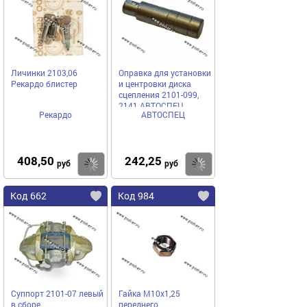
Личинки 2103,06
Оправка для установки
Рекардо блистер
и центровки диска
сцепления 2101-099,
2141 АВТОСПЕЦ
Рекардо
АВТОСПЕЦ
408,50
242,25
Купить
Купить
руб
руб
Код 662
Код 984
Суппорт 2101-07 левый
Гайка М10х1,25
в сборе
переднего