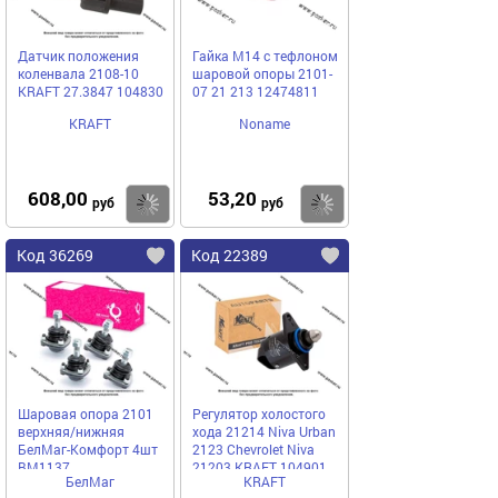
Датчик положения
Гайка М14 с тефлоном
коленвала 2108-10
шаровой опоры 2101-
KRAFT 27.3847 104830
07 21 213 12474811
KRAFT
Noname
608,00
53,20
Купить
Купить
руб
руб
Код 36269
Код 22389
Шаровая опора 2101
Регулятор холостого
верхняя/нижняя
хода 21214 Niva Urban
БелМаг-Комфорт 4шт
2123 Chevrolet Niva
BM1137
21203 KRAFT 104901
БелМаг
KRAFT