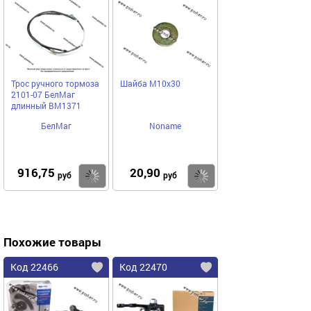
Трос ручного тормоза
Шайба М10x30
2101-07 БелМаг
длинный BM1371
БелМаг
Noname
916,75
20,90
Купить
Купить
руб
руб
Похожие товары
Код 22466
Код 22470