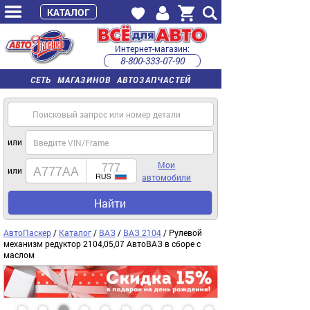
КАТАЛОГ
Интернет-магазин:
8-800-333-07-90
часы работы с 9:00 до 22:00 (пн-пт)
СЕТЬ МАГАЗИНОВ АВТОЗАПЧАСТЕЙ
или
Мои
или
автомобили
Найти
АвтоПаскер
/
Каталог
/
ВАЗ
/
ВАЗ 2104
/ Рулевой
механизм редуктор 2104,05,07 АвтоВАЗ в сборе с
маслом