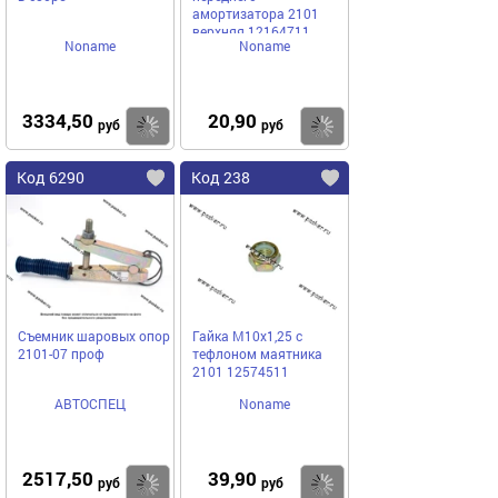
амортизатора 2101
верхняя 12164711
Noname
Noname
3334,50
20,90
Купить
Купить
руб
руб
Код 6290
Код 238
Съемник шаровых опор
Гайка М10х1,25 с
2101-07 проф
тефлоном маятника
2101 12574511
АВТОСПЕЦ
Noname
2517,50
39,90
Купить
Купить
руб
руб