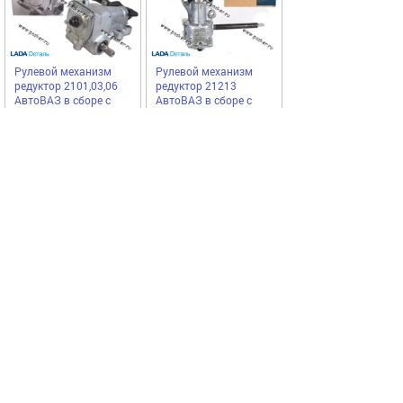
Рулевой механизм
Рулевой механизм
редуктор 2101,03,06
редуктор 21213
АвтоВАЗ в сборе с
АвтоВАЗ в сборе с
маслом
маслом
LADA
LADA
6906,50
7657,00
Купить
Купить
руб
руб
Выгодное предложение
Код 58778
Код 24316