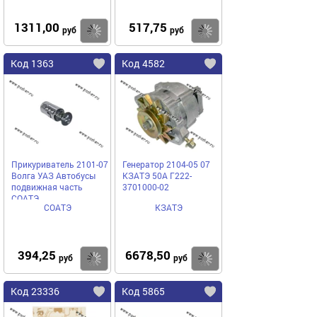
1311,00
517,75
Купить
Купить
руб
руб
Код 1363
Код 4582
Прикуриватель 2101-07
Генератор 2104-05 07
Волга УАЗ Автобусы
КЗАТЭ 50A Г222-
подвижная часть
3701000-02
СОАТЭ
СОАТЭ
КЗАТЭ
394,25
6678,50
Купить
Купить
руб
руб
Код 23336
Код 5865