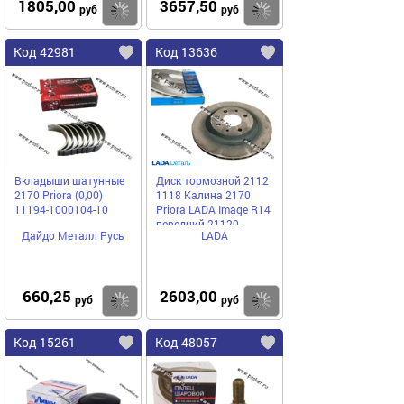
1805,00
3657,50
Купить
Купить
руб
руб
Код 42981
Код 13636
Вкладыши шатунные
Диск тормозной 2112
2170 Priora (0,00)
1118 Калина 2170
11194-1000104-10
Priora LADA Image R14
передний 21120-
Дайдо Металл Русь
LADA
3501070-02
660,25
2603,00
Купить
Купить
руб
руб
Код 15261
Код 48057