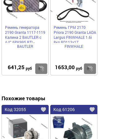
Ремень генератора
Ремень ГРМ 2170
2190 Granta 1117-1119
Priora 2190 Granta LADA
Калина 2 BAUTLER с
Largus FINWHALE 1.6i
A/C 6PK995 BTL-
8кл BD113x17
BAUTLER
FINWHALE
0091BAV
641,25
1653,00
Купить
Купить
руб
руб
Похожие товары
Код 32055
Код 61206