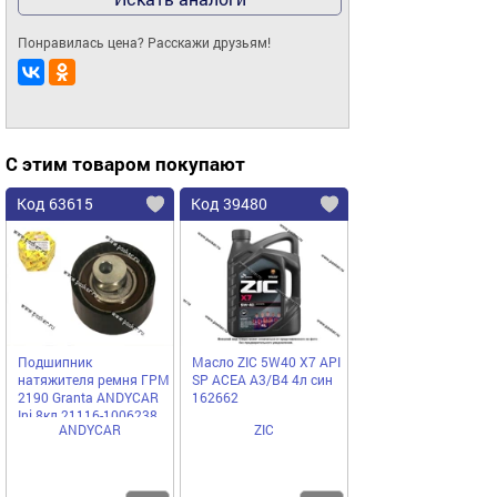
Понравилась цена? Расскажи друзьям!
С этим товаром покупают
Код 63615
Код 39480
Подшипник
Масло ZIC 5W40 X7 API
натяжителя ремня ГРМ
SP ACEA A3/B4 4л син
2190 Granta ANDYCAR
162662
Inj 8кл 21116-1006238
ANDYCAR
ZIC