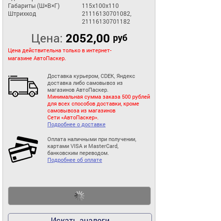
Габариты (Ш×В×Г)
115x100x110
Штрихкод
21116130701082,
21116130701182
Цена:
2052,00
руб
Цена действительна только в интернет-
магазине АвтоПаскер.
Доставка курьером, CDEK, Яндекс
доставка либо самовывоз из
магазинов АвтоПаскер.
Минимальная сумма заказа 500 рублей
для всех способов доставки, кроме
самовывоза из магазинов
Сети «АвтоПаскер».
Подробнее о доставке
Оплата наличными при получении,
картами VISA и MasterCard,
банковским переводом.
Подробнее об оплате
Искать аналоги