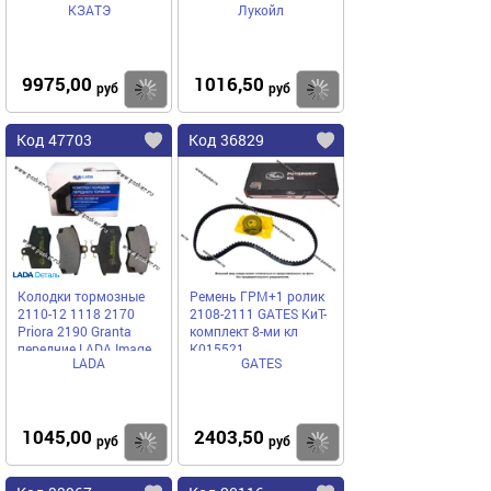
КЗАТЭ
Лукойл
14М
9975,00
1016,50
Купить
Купить
руб
руб
Код 47703
Код 36829
Колодки тормозные
Ремень ГРМ+1 ролик
2110-12 1118 2170
2108-2111 GATES КиТ-
Priora 2190 Granta
комплект 8-ми кл
передние LADA Image
K015521
LADA
GATES
1045,00
2403,50
Купить
Купить
руб
руб