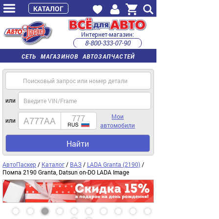
КАТАЛОГ
Интернет-магазин:
8-800-333-07-90
часы работы с 9:00 до 22:00 (пн-пт)
СЕТЬ МАГАЗИНОВ АВТОЗАПЧАСТЕЙ
или
Мои
или
автомобили
Найти
АвтоПаскер
/
Каталог
/
ВАЗ
/
LADA Granta (2190)
/
Помпа 2190 Granta, Datsun on-DO LADA Image