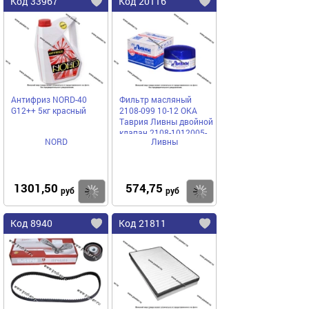
Код 33967
Код 20116
Антифриз NORD-40
Фильтр масляный
G12++ 5кг красный
2108-099 10-12 ОКА
Таврия Ливны двойной
клапан 2108-1012005-
NORD
Ливны
10
1301,50
574,75
Купить
Купить
руб
руб
Код 8940
Код 21811