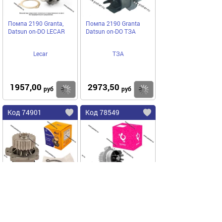
Помпа 2190 Granta,
Помпа 2190 Granta
Datsun on-DO LECAR
Datsun on-DO ТЗА
Lecar
ТЗА
1957,00
2973,50
Купить
Купить
руб
руб
Код 74901
Код 78549
Помпа 2190 Granta,
Помпа 2190 Granta,
Datsun on-DO KRAFT
Datsun on-DO БелМаг
059357
BM0192
KRAFT
БелМаг