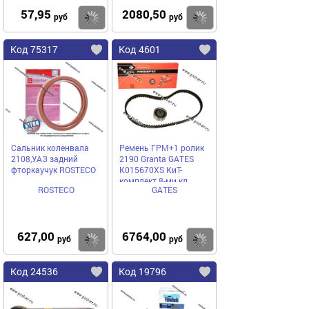
57,95
2080,50
Купить
Купить
руб
руб
Код 75317
Код 4601
Сальник коленвала
Ремень ГРМ+1 ролик
2108,УАЗ задний
2190 Granta GATES
фторкаучук ROSTECO
K015670XS КиТ-
комплект 8-ми кл
ROSTECO
GATES
627,00
6764,00
Купить
Купить
руб
руб
Код 24536
Код 19796