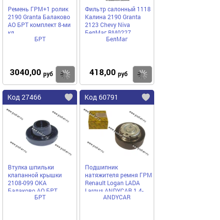
Ремень ГРМ+1 ролик
Фильтр салонный 1118
2190 Granta Балаково
Калина 2190 Granta
АО БРТ комплект 8-ми
2123 Chevy Niva
кл
БелМаг BM0227
БРТ
БелМаг
3040,00
418,00
Купить
Купить
руб
руб
Код 27466
Код 60791
Втулка шпильки
Подшипник
клапанной крышки
натяжителя ремня ГРМ
2108-099 ОКА
Renault Logan LADA
Балаково АО БРТ
Largus ANDYCAR 1.4-
БРТ
ANDYCAR
1.6лл 8кл с 2010г
ANGT355.34N