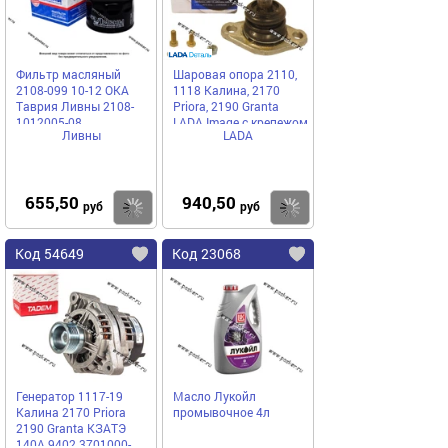
Фильтр масляный
Шаровая опора 2110,
2108-099 10-12 ОКА
1118 Калина, 2170
Таврия Ливны 2108-
Priora, 2190 Granta
1012005-08
LADA Image с крепежом
Ливны
LADA
655,50
940,50
Купить
Купить
руб
руб
Код 54649
Код 23068
Генератор 1117-19
Масло Лукойл
Калина 2170 Priora
промывочное 4л
2190 Granta КЗАТЭ
140А 9402.3701000-