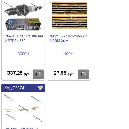
Свеча BOSCH 2108-099
Жгут шиномонтажный
WR7DC+ 663
NORM 3мм
BOSCH
NORM
337,25
27,55
Купить
Купить
руб
руб
Код 72874
Лампа 12V0.84W Т3