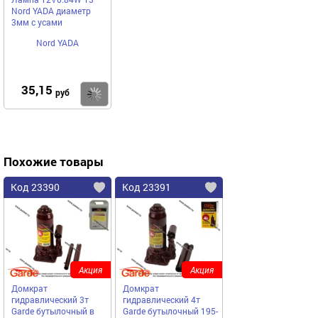
Nord YADA диаметр
3мм с усами
Nord YADA
35,15
Купить
руб
Похожие товары
Код 23390
Код 23391
Акция
Акция
Домкрат
Домкрат
гидравлический 3т
гидравлический 4т
Garde бутылочный в
Garde бутылочный 195-