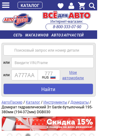
КАТАЛОГ
Интернет-магазин:
8-800-333-07-90
часы работы с 9:00 до 22:00 (пн-пт)
СЕТЬ МАГАЗИНОВ АВТОЗАПЧАСТЕЙ
или
Мои
или
автомобили
Найти
АвтоПаскер
/
Каталог
/
Инструменты
/
Домкраты
/
Домкрат гидравлический 3т Garde бутылочный 195-
380мм (194-372мм) DGB030