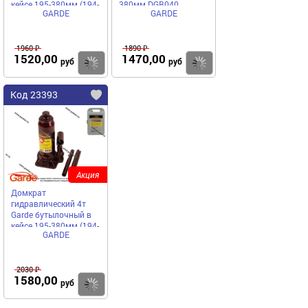
кейсе 195-380мм (194-
380мм DGB040
GARDE
GARDE
372мм) DGC030
1960 ₽
1890 ₽
1520,00
1470,00
Купить
Купить
руб
руб
Код 23393
Акция
Домкрат
гидравлический 4т
Garde бутылочный в
кейсе 195-380мм (194-
GARDE
372мм) DGC040
2030 ₽
1580,00
Купить
руб