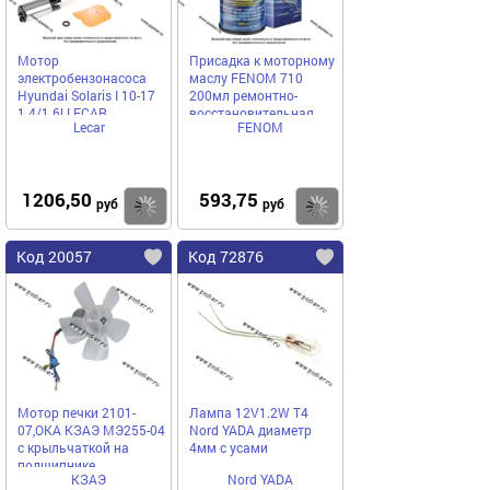
Мотор
Присадка к моторному
электробензонасоса
маслу FENOM 710
Hyundai Solaris I 10-17
200мл ремонтно-
1.4/1.6l LECAR
восстановительная
Lecar
FENOM
LECAR000010516
1206,50
593,75
Купить
Купить
руб
руб
Код 20057
Код 72876
Мотор печки 2101-
Лампа 12V1.2W Т4
07,ОКА КЗАЭ МЭ255-04
Nord YADA диаметр
с крыльчаткой на
4мм с усами
подшипнике
КЗАЭ
Nord YADA