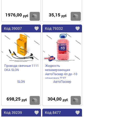
1976,00
35,15
Купить
Купить
руб
руб
Код 39007
Код 79332
Провода свечные 1111
Жидкость
ОКА SLON
незамерзающая
АвтоПаскер 4л до -10
упаковка ПЭТ
SLON
АвтоПаскер
698,25
304,00
Купить
Купить
руб
руб
Код 39239
Код 8477