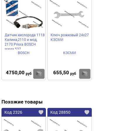
Датчик кислорода 1118
Ключ рожковый 24х27
Калина,2110 и мод,
КЗСМИ
2170 Priora BOSCH
мама 537
BOSCH
КЗСМИ
4750,00
655,50
Купить
Купить
руб
руб
Похожие товары
Код 2326
Код 28850