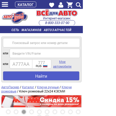
КАТАЛОГ
Интернет-магазин:
8-800-333-07-90
часы работы с 9:00 до 22:00 (пн-пт)
СЕТЬ МАГАЗИНОВ АВТОЗАПЧАСТЕЙ
или
Мои
или
автомобили
Найти
АвтоПаскер
/
Каталог
/
Ключи ручные
/
Ключи
рожковые
/ Ключ рожковый 22х24 КЗСМИ