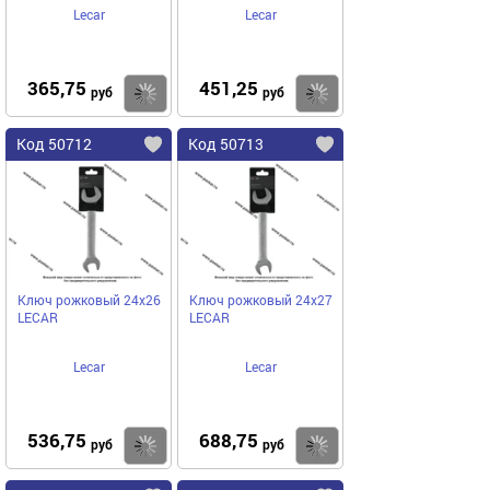
Lecar
Lecar
365,75
451,25
Купить
Купить
руб
руб
Код 50712
Код 50713
Ключ рожковый 24х26
Ключ рожковый 24х27
LECAR
LECAR
Lecar
Lecar
536,75
688,75
Купить
Купить
руб
руб