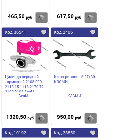
465,50
617,50
Купить
Купить
руб
руб
Код 36541
Код 2406
Цилиндр передний
Ключ рожковый 27х30
тормозной 2108-099
КЗСМИ
2113-15 1118 2170-72
2190-2192 БелМаг
БелМаг
КЗСМИ
правый BM1128
1320,50
950,00
Купить
Купить
руб
руб
Код 10192
Код 28850