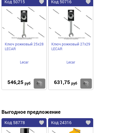
Код 50715
Код 50716
Ключ рожковый 25х28
Ключ рожковый 27х29
LECAR
LECAR
Lecar
Lecar
546,25
631,75
Купить
Купить
руб
руб
Выгодное предложение
Код 58778
Код 24316