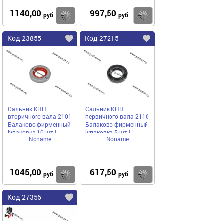
1140,00
997,50
Купить
Купить
руб
руб
Код 23855
Код 27215
Сальник КПП
Сальник КПП
вторичного вала 2101
первичного вала 2110
Балаково фирменный
Балаково фирменный
[упаковка 10 шт.]
[упаковка 5 шт.]
Noname
Noname
1045,00
617,50
Купить
Купить
руб
руб
Код 27356