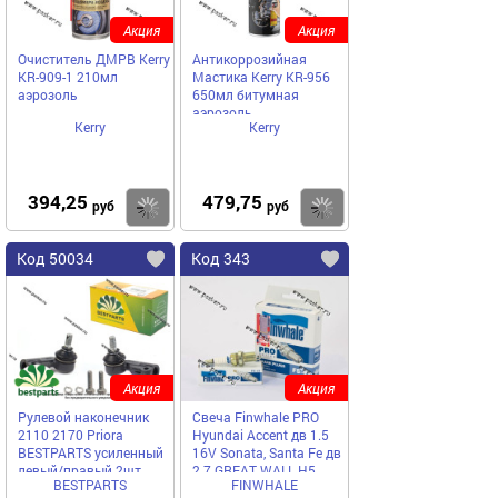
Акция
Акция
Очиститель ДМРВ Kerry
Антикоррозийная
KR-909-1 210мл
Мастика Kerry KR-956
аэрозоль
650мл битумная
аэрозоль
Kerry
Kerry
394,25
479,75
Купить
Купить
руб
руб
Код 50034
Код 343
Акция
Акция
Рулевой наконечник
Свеча Finwhale PRO
2110 2170 Priora
Hyundai Accent дв 1.5
BESTPARTS усиленный
16V Sonata, Santa Fe дв
левый/правый 2шт
2.7 GREAT WALL H5
BESTPARTS
FINWHALE
BP002023
FS41