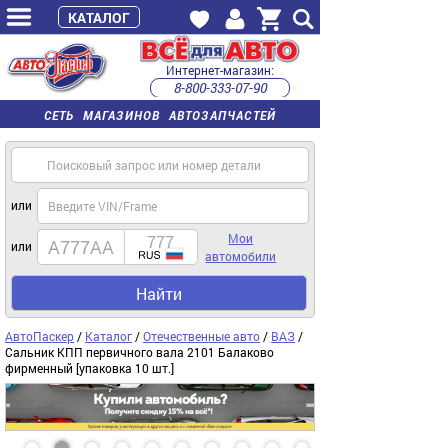
КАТАЛОГ
Интернет-магазин:
8-800-333-07-90
часы работы с 9:00 до 22:00 (пн-пт)
СЕТЬ МАГАЗИНОВ АВТОЗАПЧАСТЕЙ
или
Мои
или
автомобили
Найти
АвтоПаскер
/
Каталог
/
Отечественные авто
/
ВАЗ
/
Сальник КПП первичного вала 2101 Балаково
фирменный [упаковка 10 шт.]