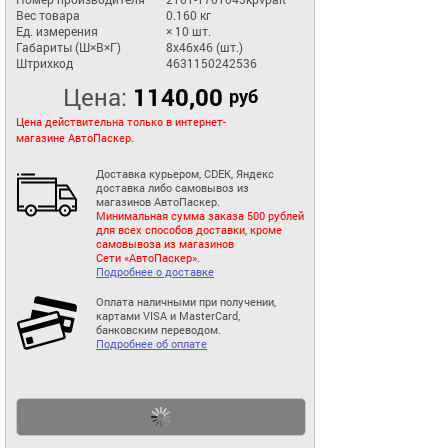
Вес товара
0.160 кг
Ед. измерения
× 10 шт.
Габариты (Ш×В×Г)
8x46x46 (шт.)
Штрихкод
4631150242536
Цена:
1140,00
руб
Цена действительна только в интернет-
магазине АвтоПаскер.
Доставка курьером, CDEK, Яндекс
доставка либо самовывоз из
магазинов АвтоПаскер.
Минимальная сумма заказа 500 рублей
для всех способов доставки, кроме
самовывоза из магазинов
Сети «АвтоПаскер».
Подробнее о доставке
Оплата наличными при получении,
картами VISA и MasterCard,
банковским переводом.
Подробнее об оплате