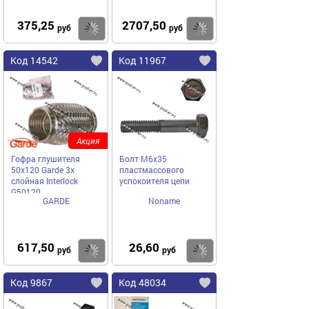
375,25
2707,50
Купить
Купить
руб
руб
Код 14542
Код 11967
Акция
Гофра глушителя
Болт М6х35
50x120 Garde 3х
пластмассового
слойная Interloсk
успокоителя цепи
G50120
GARDE
Noname
617,50
26,60
Купить
Купить
руб
руб
Код 9867
Код 48034