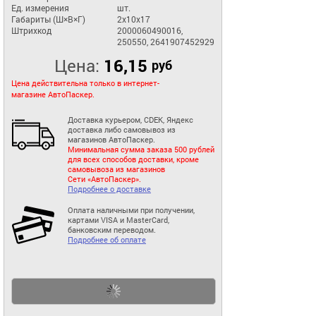
Ед. измерения
шт.
Габариты (Ш×В×Г)
2x10x17
Штрихкод
2000060490016,
250550, 2641907452929
Цена:
16,15
руб
Цена действительна только в интернет-
магазине АвтоПаскер.
Доставка курьером, CDEK, Яндекс
доставка либо самовывоз из
магазинов АвтоПаскер.
Минимальная сумма заказа 500 рублей
для всех способов доставки, кроме
самовывоза из магазинов
Сети «АвтоПаскер».
Подробнее о доставке
Оплата наличными при получении,
картами VISA и MasterCard,
банковским переводом.
Подробнее об оплате