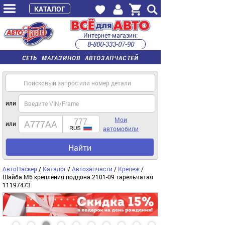
КАТАЛОГ
Интернет-магазин:
8-800-333-07-90
часы работы с 9:00 до 22:00 (пн-пт)
СЕТЬ МАГАЗИНОВ АВТОЗАПЧАСТЕЙ
или
Мои
или
автомобили
Найти
АвтоПаскер
/
Каталог
/
Автозапчасти
/
Крепеж
/
Шайба М6 крепления поддона 2101-09 тарельчатая
11197473