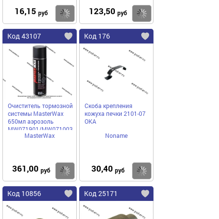
16,15
123,50
Купить
Купить
руб
руб
Код 43107
Код 176
Очиститель тормозной
Скоба крепления
системы MasterWax
кожуха печки 2101-07
650мл аэрозоль
ОКА
MW071901/MW071003
MasterWax
Noname
361,00
30,40
Купить
Купить
руб
руб
Код 10856
Код 25171