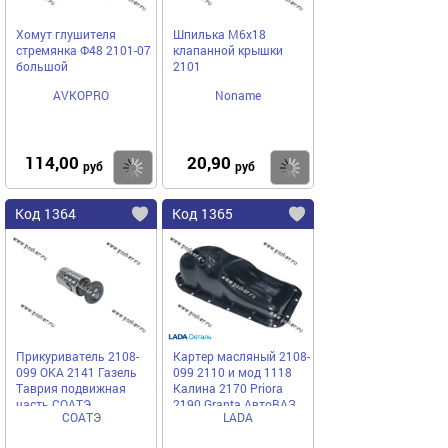
Хомут глушителя
Шпилька М6х18
стремянка Ф48 2101-07
клапанной крышки
большой
2101
AVKOPRO
Noname
114,00
20,90
Купить
Купить
руб
руб
Код 1364
Код 1365
Прикуриватель 2108-
Картер масляный 2108-
099 ОКА 2141 Газель
099 2110 и мод 1118
Таврия подвижная
Калина 2170 Priora
часть СОАТЭ
2190 Granta АвтоВАЗ
СОАТЭ
LADA