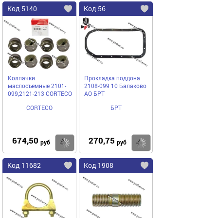
Код 5140
Код 56
Колпачки
Прокладка поддона
маслосъемные 2101-
2108-099 10 Балаково
099,2121-213 CORTECO
АО БРТ
CORTECO
БРТ
674,50
270,75
Купить
Купить
руб
руб
Код 11682
Код 1908