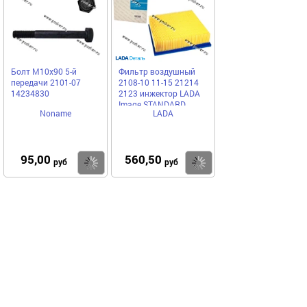
Болт М10х90 5-й
Фильтр воздушный
передачи 2101-07
2108-10 11-15 21214
14234830
2123 инжектор LADA
Image STANDARD
Noname
LADA
95,00
560,50
Купить
Купить
руб
руб
Выгодное предложение
Код 37352
Код 69230