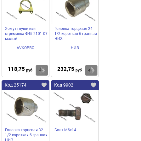
Хомут глушителя
Головка торцевая 24
стремянка Ф45 2101-07
1/2 короткая 6-гранная
малый
НИЗ
AVKOPRO
НИЗ
118,75
232,75
Купить
Купить
руб
руб
Код 25174
Код 9902
Головка торцевая 32
Болт М6х14
1/2 короткая 6-гранная
НИЗ