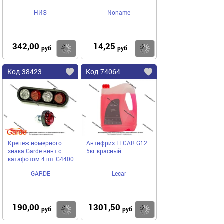
НИЗ
Noname
342,00
14,25
Купить
Купить
руб
руб
Код 38423
Код 74064
Крепеж номерного
Антифриз LECAR G12
знака Garde винт с
5кг красный
катафотом 4 шт G4400
GARDE
Lecar
190,00
1301,50
Купить
Купить
руб
руб