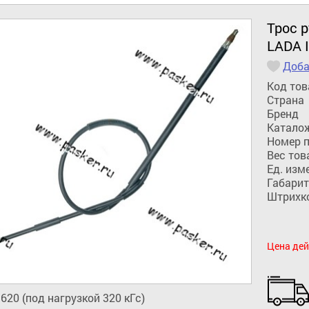
Трос р
LADA 
Доба
Код тов
Страна
Бренд
Катало
Номер 
Вес тов
Ед. изм
Габарит
Штрихк
Цена дей
620 (под нагрузкой 320 кГс)