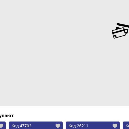
Добавить в корзину
купают
Код 47702
Код 26211
К