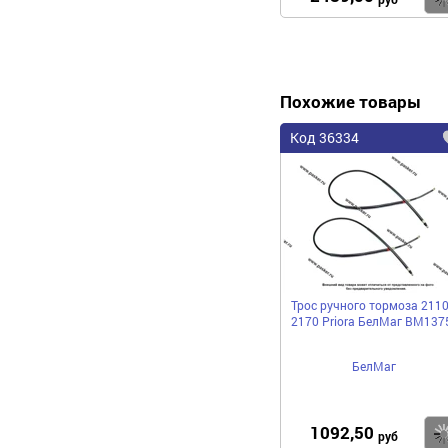
Похожие товары
Код 36334
Трос ручного тормоза 2110
2170 Priora БелМаг BM137
БелМаг
1092,50
руб