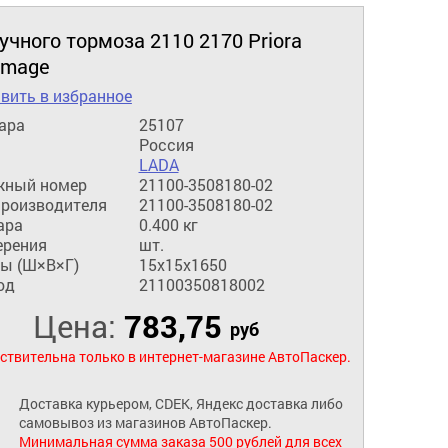
учного тормоза 2110 2170 Priora
Image
вить в избранное
ара
25107
Россия
LADA
жный номер
21100-3508180-02
производителя
21100-3508180-02
ара
0.400 кг
ерения
шт.
ы (Ш×В×Г)
15x15x1650
од
21100350818002
Цена:
783,75
руб
ствительна только в интернет-магазине АвтоПаскер.
Доставка курьером, CDEK, Яндекс доставка либо
самовывоз из магазинов АвтоПаскер.
Минимальная сумма заказа 500 рублей для всех