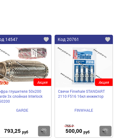
од 14547
Код 20761
Акция
Акция
офра глушителя 50x200
Свечи Finwhale STANDART
rde 3х слойная Interloсk
2110 F516 16кл инжектор
50200
GARDE
FINWHALE
755 ₽
793,25
500,00
пить
Купить
Купить
руб
руб