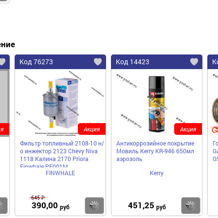
ение
Код 76273
Код 14423
К
я
Акция
Акция
Фильтр топливный 2108-10 н/
Антикоррозийное покрытие
Г
о инжектор 2123 Chevy Niva
Мовиль Kerry KR-946 650мл
Ga
1118 Калина 2170 Priora
аэрозоль
G
Finwhale PF001M
FINWHALE
Kerry
645 ₽
390,00
451,25
Купить
Купить
Ку
руб
руб