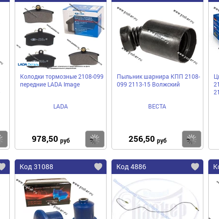
Колодки тормозные 2108-099
Пыльник шарнира КПП 2108-
Ц
передние LADA Image
099 2113-15 Волжский
2
2
LADA
ВЕСТА
978,50
256,50
Купить
Купить
Ку
руб
руб
Код 31088
Код 4886
К