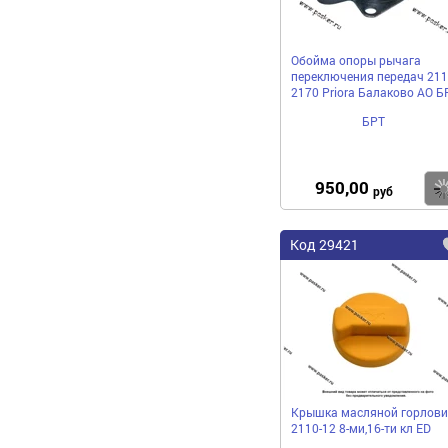
Обойма опоры рычага
переключения передач 211
2170 Priora Балаково АО Б
БРТ
950,00
руб
Код 29421
Крышка масляной горлов
2110-12 8-ми,16-ти кл ED