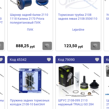
Шарнир задней балки 2110
Тормозная трубка 2108
У
0
1118 Калина 2170 Priora
задняя левая 2108-3506110
Б
РТ
полиуретановый ПИК
ПИК
Lejardine
888,25
123,50
Купить
Купить
Ку
руб
руб
Код 45342
Код 79090
К
ины
Пружина задних тормозных
ШРУС 2108-099 2110
Ц
колодок 2108-10 БелЗАН
наружный TRIALLI GO 284
2
2