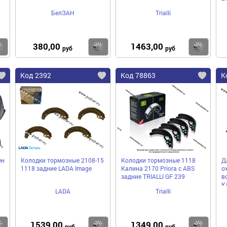
БелЗАН
Trialli
380,00
1463,00
Купить
Купить
Ку
руб
руб
Код 2392
Код 78863
К
ен
Колодки тормозные 2108-15
Колодки тормозные 1118
Д
1118 задние LADA Image
Калина 2170 Priora с ABS
о
задние TRIALLI GF 239
в
К
LADA
Trialli
4
1539,00
1349,00
Купить
Купить
Ку
руб
руб