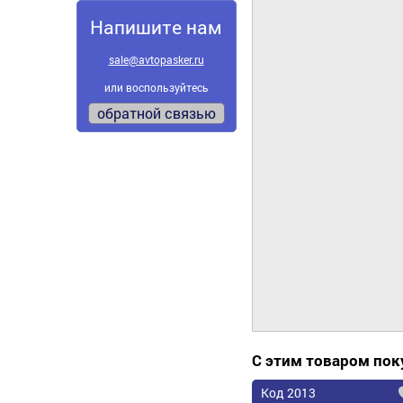
Напишите нам
sale@avtopasker.ru
или воспользуйтесь
обратной связью
С этим товаром по
Код 2013