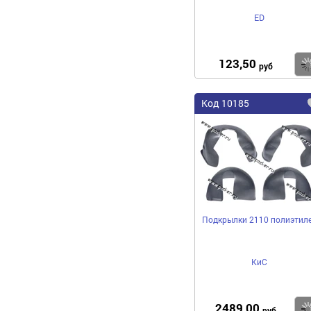
ED
123,50
руб
Код 10185
Подкрылки 2110 полиэтил
КиС
2489,00
руб