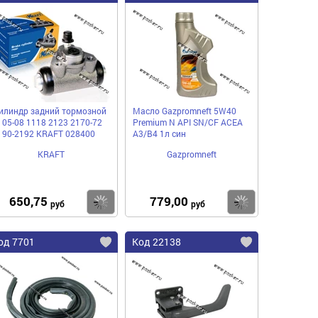
илиндр задний тормозной
Масло Gazpromneft 5W40
105-08 1118 2123 2170-72
Premium N API SN/CF ACEA
190-2192 KRAFT 028400
A3/B4 1л син
KRAFT
Gazpromneft
650,75
779,00
пить
Купить
Купить
руб
руб
од 7701
Код 22138