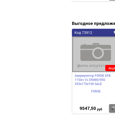
Выгодное предлож
Код 73912
Акци
Аккумулятор FORSE EFB
110Ач VL EN880/950
353х175х190 SALE
FORSE
9547,50
руб