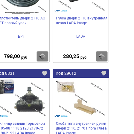
плотнитель двери 2110 АО
Ручка двери 2110 внутренняя
РТ правый упак
левая LADA Image
БРТ
LADA
798,00
280,25
пить
Купить
Купить
руб
руб
од 8831
Код 29612
илиндр задний тормозной
Скоба тяги внутренней ручки
105-08 1118 2123 2170-72
двери 2110, 2170 Priora слева
190-2192 LADA Image
LADA Image