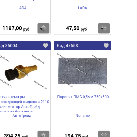
LADA
LADA
1197,00
47,50
пить
Купить
Купить
руб
руб
од 35004
Код 47658
атчик темп-ры
Паронит ПМБ 0,5мм 750х500
хлаждающей жидкости 2110
се инжектор АвтоТрейд
алуга на блок упр-я
АвтоТрейд
Noname
23.3828
394,25
194,75
пить
Купить
Купить
руб
руб