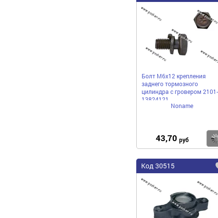
Болт М6х12 крепления
заднего тормозного
цилиндра с гровером 2101-
13824121
Noname
43,70
руб
Код 30515