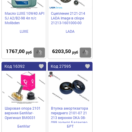
Масло LUXE 10W40 API
Сцепление 2121-214
SJ A2/B2-98 4л п/с
LADA Image в сборе
Molibden
21213-1601000-00
LUXE
LADA
1767,00
6203,50
Купить
Купить
руб
руб
Код 16392
Код 27595
Шаровая опора 2101
Втулка амортизатора
верхняя БелМаг-
переднего 2101-07 21
Оригинал BM0031
213 верхняя ОКА 08-
099 задняя Балаково
БелМаг
БРТ
АО БРТ