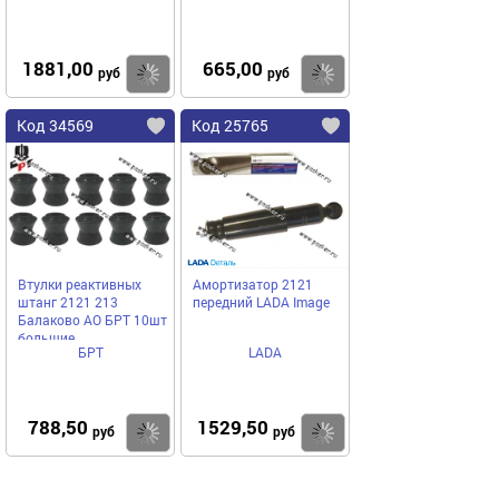
1881,00
665,00
Купить
Купить
руб
руб
Код 34569
Код 25765
Втулки реактивных
Амортизатор 2121
штанг 2121 213
передний LADA Image
Балаково АО БРТ 10шт
большие
БРТ
LADA
788,50
1529,50
Купить
Купить
руб
руб