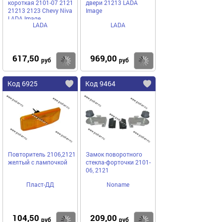
короткая 2101-07 2121
двери 21213 LADA
21213 2123 Chevy Niva
Image
LADA Image
LADA
LADA
617,50
969,00
Купить
Купить
руб
руб
Код 6925
Код 9464
Повторитель 2106,2121
Замок поворотного
желтый с лампочкой
стекла-форточки 2101-
06, 2121
Пласт-ДД
Noname
104,50
209,00
Купить
Купить
руб
руб