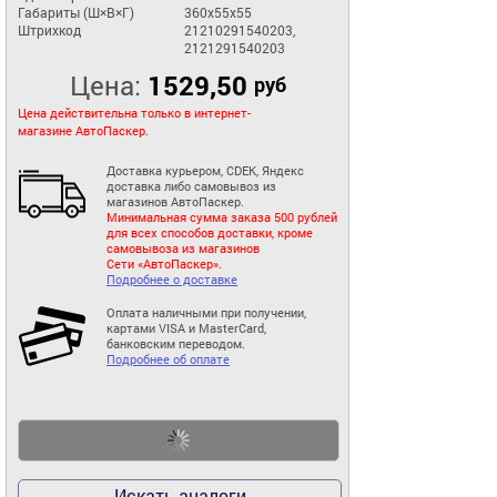
Габариты (Ш×В×Г)
360x55x55
Штрихкод
21210291540203,
2121291540203
Цена:
1529,50
руб
Цена действительна только в интернет-
магазине АвтоПаскер.
Доставка курьером, CDEK, Яндекс
доставка либо самовывоз из
магазинов АвтоПаскер.
Минимальная сумма заказа 500 рублей
для всех способов доставки, кроме
самовывоза из магазинов
Сети «АвтоПаскер».
Подробнее о доставке
Оплата наличными при получении,
картами VISA и MasterCard,
банковским переводом.
Подробнее об оплате
Искать аналоги