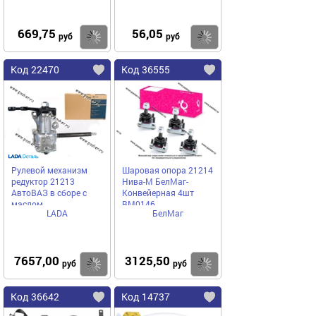
669,75
56,05
Купить
Купить
руб
руб
Код 22470
Код 36555
Рулевой механизм
Шаровая опора 21214
редуктор 21213
Нива-М БелМаг-
АвтоВАЗ в сборе с
Конвейерная 4шт
маслом
BM0146
LADA
БелМаг
7657,00
3125,50
Купить
Купить
руб
руб
Код 36642
Код 14737