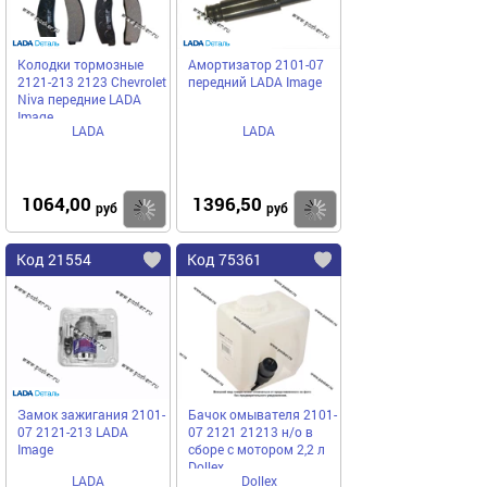
Колодки тормозные
Амортизатор 2101-07
2121-213 2123 Chevrolet
передний LADA Image
Niva передние LADA
Image
LADA
LADA
1064,00
1396,50
Купить
Купить
руб
руб
Код 21554
Код 75361
Замок зажигания 2101-
Бачок омывателя 2101-
07 2121-213 LADA
07 2121 21213 н/о в
Image
сборе с мотором 2,2 л
Dollex
LADA
Dollex