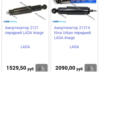
Амортизатор 2121
Амортизатор 21214
передний LADA Image
Niva Urban передний
LADA Image
LADA
LADA
1529,50
2090,00
Купить
Купить
руб
руб
Код 28101
Код 34705
Амортизатор 21214
Амортизатор 1111 ОКА
Niva Urban задний
задний LADA Image
LADA Image