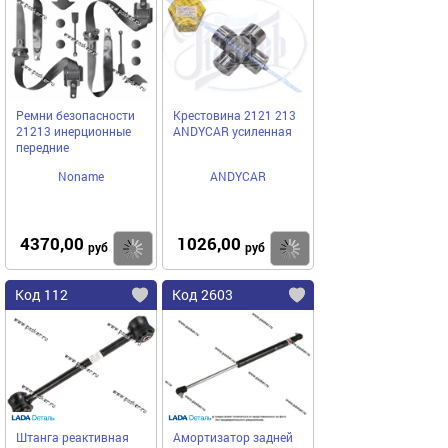
Ремни безопасности
Крестовина 2121 213
21213 инерционные
ANDYCAR усиленная
передние
Noname
ANDYCAR
4370,00
1026,00
Купить
Купить
руб
руб
Код 112
Код 2603
Штанга реактивная
Амортизатор задней