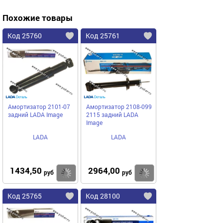
Похожие товары
Код 25760
Код 25761
Амортизатор 2101-07
Амортизатор 2108-099
задний LADA Image
2115 задний LADA
Image
LADA
LADA
1434,50
2964,00
Купить
Купить
руб
руб
Код 25765
Код 28100