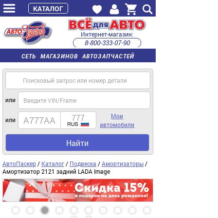
КАТАЛОГ
Интернет-магазин:
8-800-333-07-90
часы работы с 9:00 до 22:00 (пн-пт)
СЕТЬ МАГАЗИНОВ АВТОЗАПЧАСТЕЙ
или
Мои
или
автомобили
Найти
АвтоПаскер
/
Каталог
/
Подвеска
/
Амортизаторы
/
Амортизатор 2121 задний LADA Image