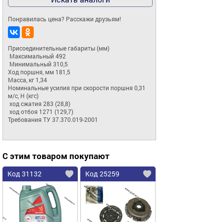
Понравилась цена? Расскажи друзьям!
Присоединительные габариты (мм)  

 Максимальный 492 

 Минимальный 310,5 

Ход поршня, мм 181,5 

Масса, кг 1,34 

Номинальные усилия при скорости поршня 0,31 
м/с, Н (кгс)  

 ход сжатия 283 (28,8) 

 ход отбоя 1271 (129,7) 

Требования ТУ 37.370.019-2001
С этим товаром покупают
Код 31132
Код 25259