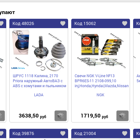
купают
Код 48026
Код 15062
К
ШРУС 1118 Калина, 2170
Свечи NGK V-Line №13
А
Priora наружный АвтоВАЗ с
BPR6ES-11 2108-099,10
5
ABS с хомутами и пыльником
inj,Honda,Hyndai,Mazda,Nissan
LADA
NGK
3638,50
1719,50
Купить
Купить
Ку
руб
руб
Код 39876
Код 21004
К