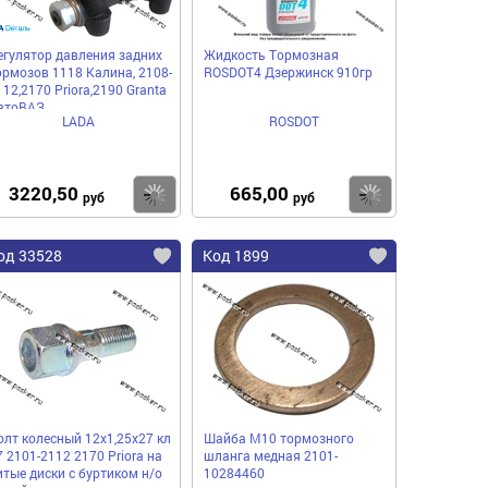
егулятор давления задних
Жидкость Тормозная
ормозов 1118 Калина, 2108-
ROSDOT4 Дзержинск 910гр
112,2170 Priora,2190 Granta
втоВАЗ
LADA
ROSDOT
3220,50
665,00
пить
Купить
Купить
руб
руб
од 33528
Код 1899
олт колесный 12х1,25х27 кл
Шайба М10 тормозного
7 2101-2112 2170 Priora на
шланга медная 2101-
итые диски с буртиком н/о
10284460