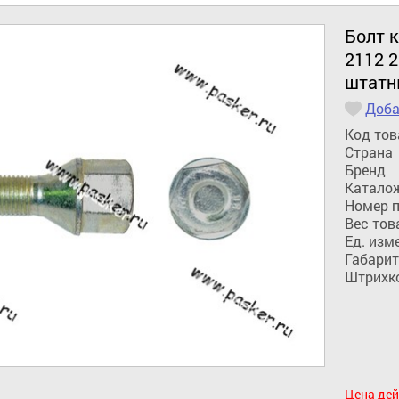
Болт к
2112 2
штатн
Доба
Код тов
Страна
Бренд
Катало
Номер 
Вес тов
Ед. изм
Габарит
Штрихк
Цена дей