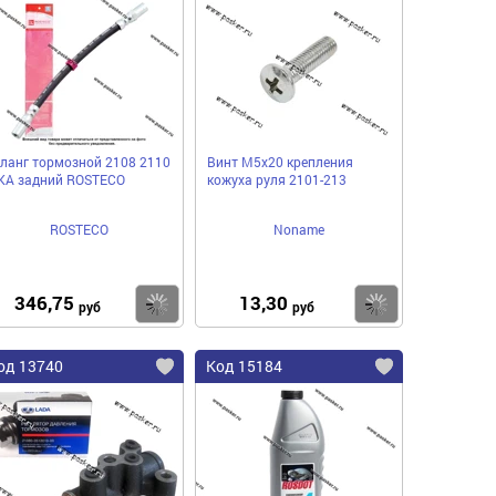
ланг тормозной 2108 2110
Винт М5х20 крепления
КА задний ROSTECO
кожуха руля 2101-213
ROSTECO
Noname
346,75
13,30
пить
Купить
Купить
руб
руб
од 13740
Код 15184