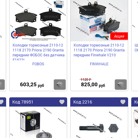
Акция
Колодки тормозные 2110-12
Колодки тормозные 2110-12
Ш
1118 2170 Priora 2190 Granta
1118 2170 Priora 2190 Granta
О
передние ФОБОС без датчика
передние Finwhale V210
F1622L
FOBOS
FINWHALE
1120 ₽
603,25
825,00
Купить
Купить
Ку
руб
руб
Код 78951
Код 2216
К