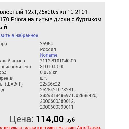
олесный 12х1,25х30,5 кл 19 2101-
170 Priora на литые диски с буртиком
ый
вить в избранное
ара
25954
Россия
Noname
жный номер
2112-3101040-00
производителя
3101040-00
ара
0.078 кг
ерения
шт.
ы (Ш×В×Г)
22x56x22
од
2628421073281,
2829818485971, 02595420,
2000600380012,
2000600390011
Цена:
114,00
руб
ствительна только в интернет-магазине АвтоПаскер.