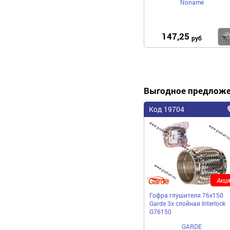
Noname
147,25
руб
Выгодное предлож
Код 19704
Акци
Гофра глушителя 76x150
Garde 3х слойная Interloсk
G76150
GARDE