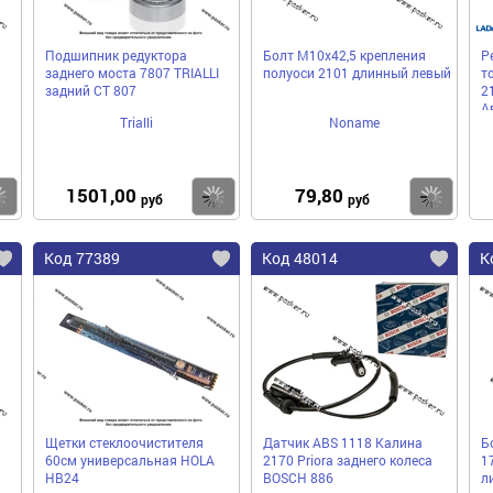
Подшипник редуктора
Болт М10х42,5 крепления
Р
й
заднего моста 7807 TRIALLI
полуоси 2101 длинный левый
т
задний CT 807
2
А
Trialli
Noname
1501,00
79,80
Купить
Купить
Ку
руб
руб
Код 77389
Код 48014
К
Щетки стеклоочистителя
Датчик ABS 1118 Калина
Б
60см универсальная HOLA
2170 Priora заднего колеса
1
HB24
BOSCH 886
л