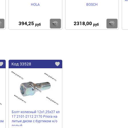
п
HOLA
BOSCH
394,25
2318,00
Купить
Купить
Ку
руб
руб
Код 33528
Болт колесный 12х1,25х27 кл
17 2101-2112 2170 Priora на
ом
литые диски с буртиком н/о
полый