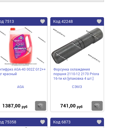
од 7513
Код 42248
нтифриз AGA-40 002Z G12++
Форсунка охлаждения
кг красный
поршня 2110-12 2170 Priora
16-ти кл [упаковка 4 шт.]
AGA
СЭМЗ
1387,00
741,00
пить
Купить
Купить
руб
руб
од 75358
Код 6873