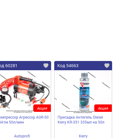
од 60281
Код 54663
Акция
Акция
омпрессор Агрессор AGR-50
Присадка Антигель Diesel
0Атм 50л/мин
Kerry KR-351 335мл на 50л
Autoprofi
Kerry