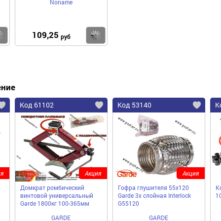
Noname
109,25
Купить
Купить
руб
ение
Код 61102
Код 53140
К
я
Акция
Акция
Домкрат ромбический
Гофра глушителя 55x120
К
винтовой универсальный
Garde 3х слойная Interloсk
1
Garde 1800кг 100-365мм
G55120
GARDE
GARDE