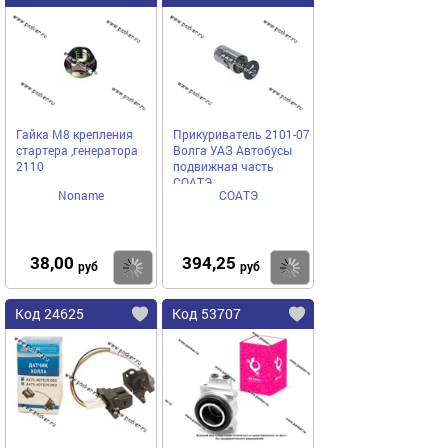
Гайка М8 крепления
Прикуриватель 2101-07
стартера ,генератора
Волга УАЗ Автобусы
2110
подвижная часть
СОАТЭ
Noname
СОАТЭ
38,00
394,25
Купить
Купить
руб
руб
Код 24625
Код 53707