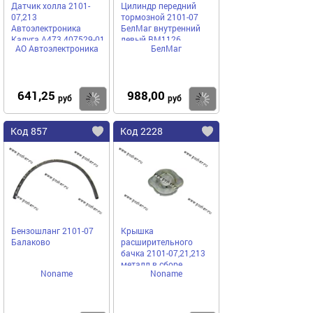
Датчик холла 2101-
Цилиндр передний
07,213
тормозной 2101-07
Автоэлектроника
БелМаг внутренний
Калуга А473.407529-01
левый BM1126
АО Автоэлектроника
БелМаг
с разъемом
641,25
988,00
Купить
Купить
руб
руб
Код 857
Код 2228
Бензошланг 2101-07
Крышка
Балаково
расширительного
бачка 2101-07,21,213
металл в сборе
Noname
Noname