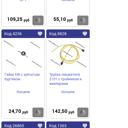
109,25
55,10
Купить
Купить
руб
руб
Код 4236
Код 8828
Гайка М8 с зубчатым
Трубка омывателя
буртиком
2101 с тройником и
жиклерами
Noname
Noname
24,70
142,50
Купить
Купить
руб
руб
Код 26865
Код 1363