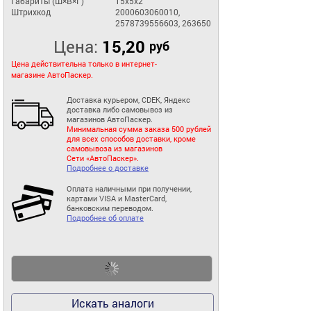
Габариты (Ш×В×Г)
15x5x2
Штрихкод
2000603060010,
2578739556603, 263650
Цена:
15,20
руб
Цена действительна только в интернет-
магазине АвтоПаскер.
Доставка курьером, CDEK, Яндекс
доставка либо самовывоз из
магазинов АвтоПаскер.
Минимальная сумма заказа 500 рублей
для всех способов доставки, кроме
самовывоза из магазинов
Сети «АвтоПаскер».
Подробнее о доставке
Оплата наличными при получении,
картами VISA и MasterCard,
банковским переводом.
Подробнее об оплате
Искать аналоги