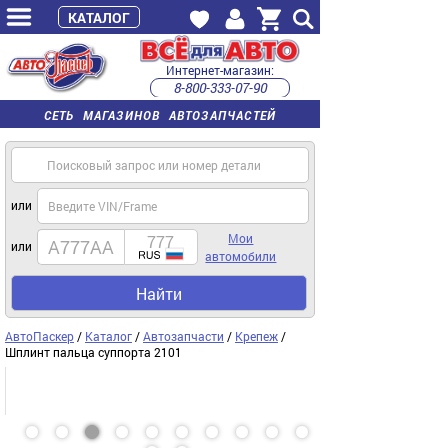
КАТАЛОГ
Интернет-магазин:
8-800-333-07-90
часы работы с 9:00 до 22:00 (пн-пт)
СЕТЬ МАГАЗИНОВ АВТОЗАПЧАСТЕЙ
или
Мои
или
автомобили
Найти
АвтоПаскер
/
Каталог
/
Автозапчасти
/
Крепеж
/
Шплинт пальца суппорта 2101