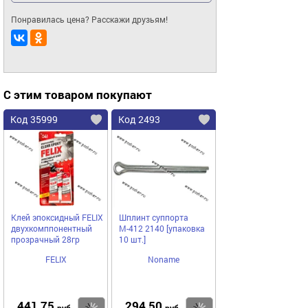
Понравилась цена? Расскажи друзьям!
С этим товаром покупают
Код 35999
Код 2493
Клей эпоксидный FELIX
Шплинт суппорта
двухкомппонентный
М-412 2140 [упаковка
прозрачный 28гр
10 шт.]
FELIX
Noname
441,75
294,50
руб
руб