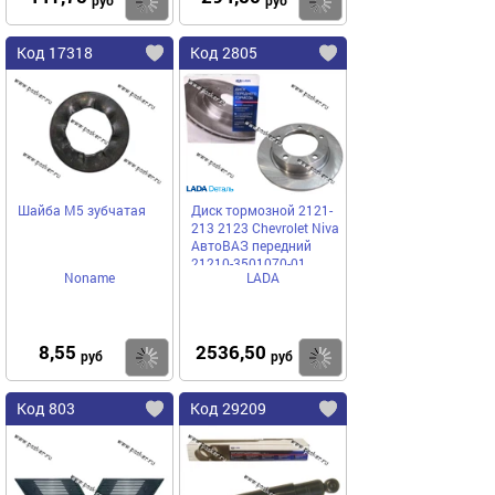
Купить
Купить
Код 17318
Код 2805
Шайба М5 зубчатая
Диск тормозной 2121-
213 2123 Chevrolet Niva
АвтоВАЗ передний
21210-3501070-01
Noname
LADA
8,55
2536,50
Купить
Купить
руб
руб
Код 803
Код 29209