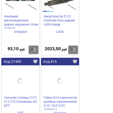
Накладки
Амортизатор 2123
вентиляционные
Chevrolet Niva задний
задних наружных стоек
LADA Image
2105-07
Avtoplast
LADA
93,10
2023,50
Купить
Купить
руб
руб
Код 27489
Код 816
Сальник ступицы 2121
Гайка М14 корончатая
213 2123 Балаково АО
рулевых наконечников
БРТ
2101 УАЗ 2101-
10793411
БРТ
Noname