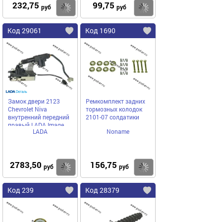
232,75
99,75
Купить
Купить
руб
руб
Код 29061
Код 1690
Замок двери 2123
Ремкомплект задних
Chevrolet Niva
тормозных колодок
внутренний передний
2101-07 солдатики
правый LADA Image
LADA
Noname
2783,50
156,75
Купить
Купить
руб
руб
Код 239
Код 28379