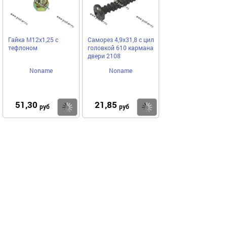
Гайка М12х1,25 с
Саморез 4,9х31,8 с цил
тефлоном
головкой 610 кармана
двери 2108
Noname
Noname
51,30
21,85
Купить
Купить
руб
руб
Выгодное предложение
Код 45760
Код 14597