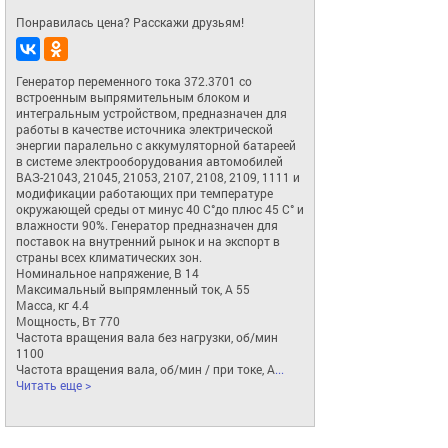
Понравилась цена? Расскажи друзьям!
Генератор переменного тока 372.3701 со 
встроенным выпрямительным блоком и 
интегральным устройством, предназначен для 
работы в качестве источника электрической 
энергии паралельно с аккумуляторной батареей 
в системе электрооборудования автомобилей 
ВАЗ-21043, 21045, 21053, 2107, 2108, 2109, 1111 и 
модификации работающих при температуре 
окружающей среды от минус 40 C°до плюс 45 C° и 
влажности 90%. Генератор предназначен для 
поставок на внутренний рынок и на экспорт в 
страны всех климатических зон.

Номинальное напряжение, В 14 

Максимальный выпрямленный ток, A 55  

Масса, кг 4.4  

Мощность, Вт 770 

Частота вращения вала без нагрузки, об/мин  
1100 

Частота вращения вала, об/мин / при токе, А
... 
Читать еще >