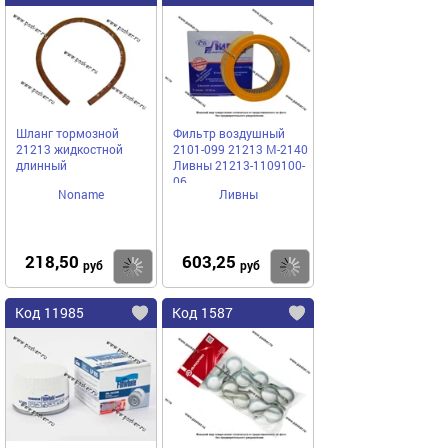
Шланг тормозной
Фильтр воздушный
21213 жидкостной
2101-099 21213 М-2140
длинный
Ливны 21213-1109100-
06
Noname
Ливны
218,50
603,25
Купить
Купить
руб
руб
Код 11985
Код 1587