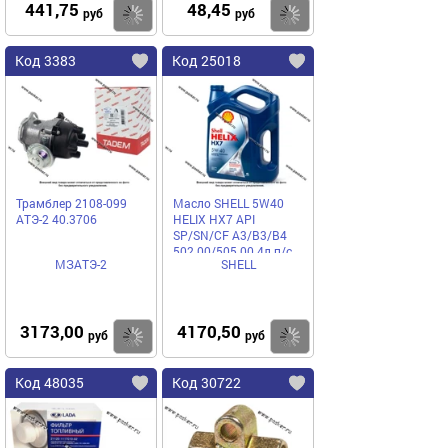
441,75
48,45
Купить
Купить
руб
руб
Код 3383
Код 25018
Трамблер 2108-099
Масло SHELL 5W40
АТЭ-2 40.3706
HELIX HX7 API
SP/SN/CF A3/B3/B4
502.00/505.00 4л п/с
МЗАТЭ-2
SHELL
550053770/550051497
3173,00
4170,50
Купить
Купить
руб
руб
Код 48035
Код 30722