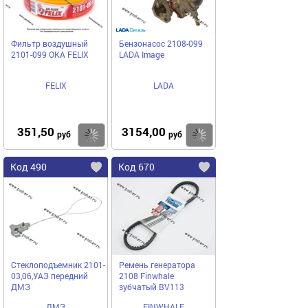
Фильтр воздушный
Бензонасос 2108-099
2101-099 ОКА FELIX
LADA Image
FELIX
LADA
351,50
3154,00
Купить
Купить
руб
руб
Код 490
Код 670
Стеклоподъемник 2101-
Ремень генератора
03,06,УАЗ передний
2108 Finwhale
ДМЗ
зубчатый BV113
ДМЗ
FINWHALE