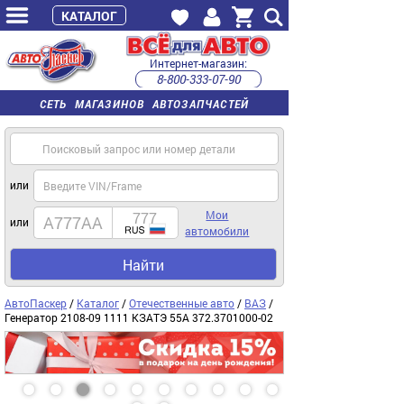
КАТАЛОГ
Интернет-магазин:
8-800-333-07-90
часы работы с 9:00 до 22:00 (пн-пт)
СЕТЬ МАГАЗИНОВ АВТОЗАПЧАСТЕЙ
или
Мои
или
автомобили
Найти
АвтоПаскер
/
Каталог
/
Отечественные авто
/
ВАЗ
/
Генератор 2108-09 1111 КЗАТЭ 55A 372.3701000-02