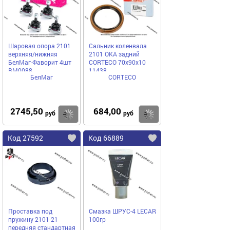
Шаровая опора 2101
Сальник коленвала
верхняя/нижняя
2101 ОКА задний
БелМаг-Фаворит 4шт
CORTECO 70х90х10
BM0088
11438
БелМаг
CORTECO
2745,50
684,00
Купить
Купить
руб
руб
Код 27592
Код 66889
Проставка под
Смазка ШРУС-4 LECAR
пружину 2101-21
100гр
передняя стандартная