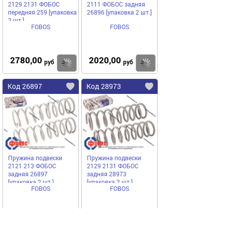
2129 2131 ФОБОС
2111 ФОБОС задняя
передняя 259 [упаковка
26896 [упаковка 2 шт.]
2 шт.]
FOBOS
FOBOS
2780,00
2020,00
Купить
Купить
руб
руб
Код 26897
Код 28973
Пружина подвески
Пружина подвески
2121 213 ФОБОС
2129 2131 ФОБОС
задняя 26897
задняя 28973
[упаковка 2 шт.]
[упаковка 2 шт.]
FOBOS
FOBOS
2299,00
2920,00
Купить
Купить
руб
руб