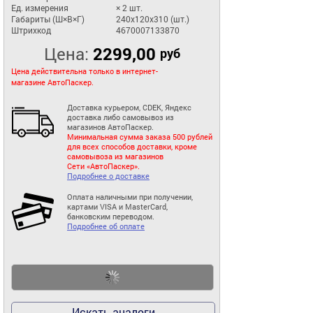
Ед. измерения
× 2 шт.
Габариты (Ш×В×Г)
240x120x310 (шт.)
Штрихкод
4670007133870
Цена:
2299,00
руб
Цена действительна только в интернет-
магазине АвтоПаскер.
Доставка курьером, CDEK, Яндекс
доставка либо самовывоз из
магазинов АвтоПаскер.
Минимальная сумма заказа 500 рублей
для всех способов доставки, кроме
самовывоза из магазинов
Сети «АвтоПаскер».
Подробнее о доставке
Оплата наличными при получении,
картами VISA и MasterCard,
банковским переводом.
Подробнее об оплате
Искать аналоги