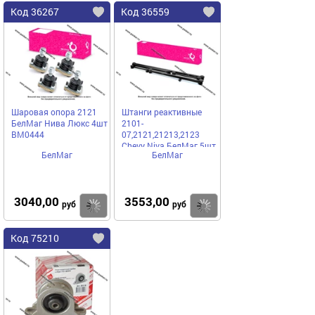
Код 36267
Код 36559
Шаровая опора 2121
Штанги реактивные
БелМаг Нива Люкс 4шт
2101-
BM0444
07,2121,21213,2123
Chevy Niva БелМаг 5шт
БелМаг
БелМаг
BM5545
3040,00
3553,00
Купить
Купить
руб
руб
Код 75210