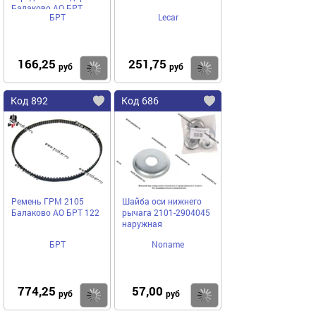
Балаково АО БРТ
БРТ
Lecar
166,25
251,75
Купить
Купить
руб
руб
Код 892
Код 686
Ремень ГРМ 2105
Шайба оси нижнего
Балаково АО БРТ 122
рычага 2101-2904045
наружная
БРТ
Noname
774,25
57,00
Купить
Купить
руб
руб