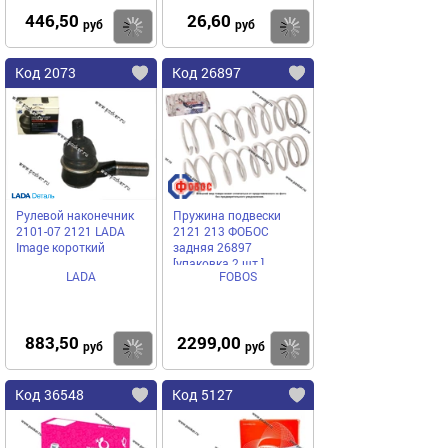
446,50
26,60
Купить
Купить
руб
руб
Код 2073
Код 26897
Рулевой наконечник
Пружина подвески
2101-07 2121 LADA
2121 213 ФОБОС
Image короткий
задняя 26897
[упаковка 2 шт.]
LADA
FOBOS
883,50
2299,00
Купить
Купить
руб
руб
Код 36548
Код 5127