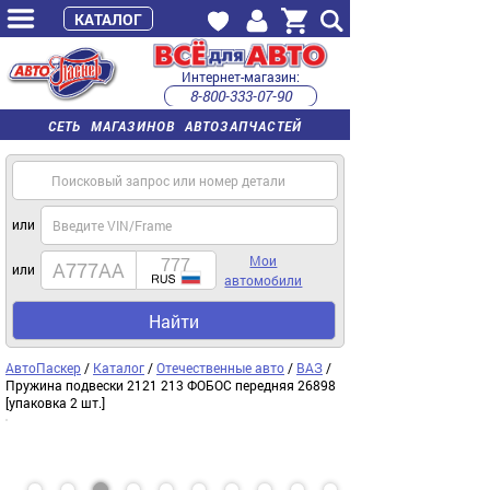
КАТАЛОГ
Интернет-магазин:
8-800-333-07-90
часы работы с 9:00 до 22:00 (пн-пт)
СЕТЬ МАГАЗИНОВ АВТОЗАПЧАСТЕЙ
или
Мои
или
автомобили
Найти
АвтоПаскер
/
Каталог
/
Отечественные авто
/
ВАЗ
/
Пружина подвески 2121 213 ФОБОС передняя 26898
[упаковка 2 шт.]