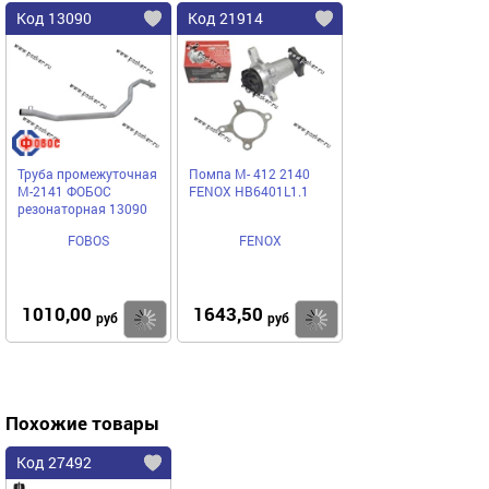
Код 13090
Код 21914
Труба промежуточная
Помпа М- 412 2140
М-2141 ФОБОС
FENOX HB6401L1.1
резонаторная 13090
FOBOS
FENOX
1010,00
1643,50
Купить
Купить
руб
руб
Похожие товары
Код 27492