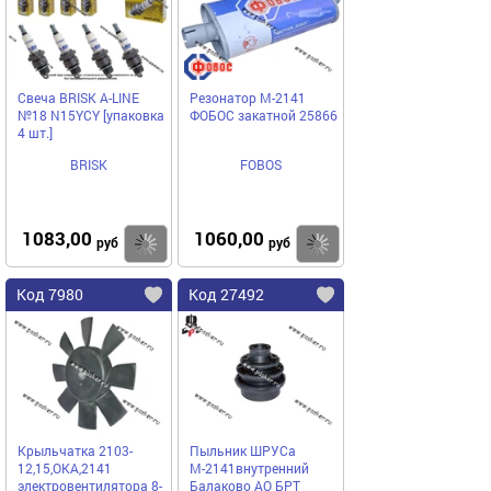
Свеча BRISK A-LINE
Резонатор М-2141
№18 N15YCY [упаковка
ФОБОС закатной 25866
4 шт.]
BRISK
FOBOS
1083,00
1060,00
Купить
Купить
руб
руб
Код 7980
Код 27492
Крыльчатка 2103-
Пыльник ШРУСа
12,15,ОКА,2141
М-2141внутренний
электровентилятора 8-
Балаково АО БРТ