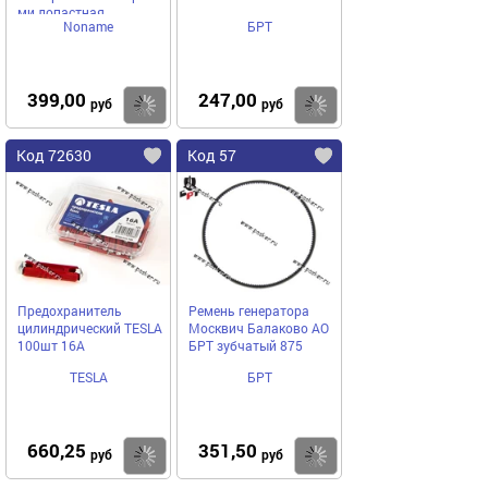
ми лопастная
Noname
БРТ
399,00
247,00
Купить
Купить
руб
руб
Код 72630
Код 57
Предохранитель
Ремень генератора
цилиндрический TESLA
Москвич Балаково АО
100шт 16A
БРТ зубчатый 875
TESLA
БРТ
660,25
351,50
Купить
Купить
руб
руб