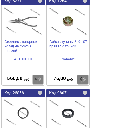
Код 6271
Код 1264
Съемник стопорных
Гайка ступицы 2101-07
колец на сжатие
правая с точкой
прямой
АВТОСПЕЦ
Noname
560,50
76,00
Купить
Купить
руб
руб
Код 26858
Код 9807