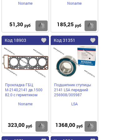
Noname
Noname
2101-3704324-10
51,30
185,25
Купить
Купить
руб
руб
Код 18903
Код 31351
Прокладка ГБЦ
Подшипник ступицы
М-2140,2141 дв.1500
2141 LSA передний
82.0 с герметиком
256908/305987
Noname
LSA
323,00
1368,00
Купить
Купить
руб
руб