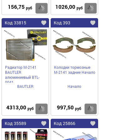
156,75
1026,00
Купить
Купить
руб
руб
Код 33815
Код 393
Радиатор М-2141
Колодки тормозные
BAUTLER
М-2141 задние Начало
алюминиевый BTL-
0041
BAUTLER
Начало
4313,00
997,50
Купить
Купить
руб
руб
Код 35589
Код 25866