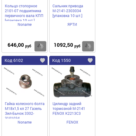
Кольцо стопорное
Сальник привода
2101-07 подшипника
М-2141-2303034
первичного вала КПП
[упаковка 10 шт.]
[упаковка 10 шт.]
Noname
ЯРТИ
646,00
1092,50
Купить
Купить
руб
руб
Код 6102
Код 1550
Гайка колесного болта
Цилиндр задний
М18х1,5 кл 27 Газель
тормозной М-2141
Зил-Бычок 3302-
FENOX K2213C3
3101034
Noname
FENOX