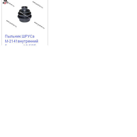
Пыльник ШРУСа
М-2141внутренний
Балаково АО БРТ
БРТ
247,00
Купить
руб
Выгодное предложение
Код 11573
Код 23393