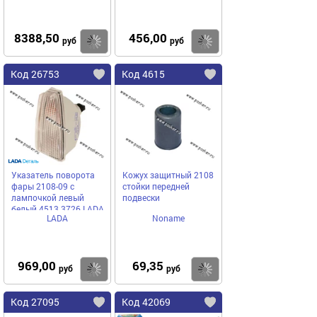
8388,50
456,00
Купить
Купить
руб
руб
Код 26753
Код 4615
Указатель поворота
Кожух защитный 2108
фары 2108-09 с
стойки передней
лампочкой левый
подвески
белый 4513.3726 LADA
LADA
Noname
Image
969,00
69,35
Купить
Купить
руб
руб
Код 27095
Код 42069