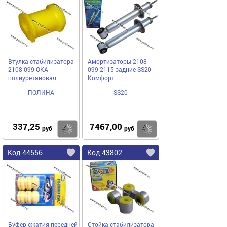
Втулка стабилизатора
Амортизаторы 2108-
2108-099 ОКА
099 2115 задние SS20
полиуретановая
Комфорт
ПОЛИНА
SS20
337,25
7467,00
Купить
Купить
руб
руб
Код 44556
Код 43802
Буфер сжатия передней
Стойка стабилизатора