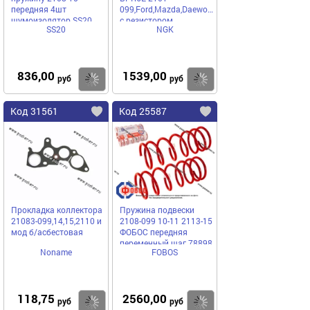
передняя 4шт
099,Ford,Mazda,Daewoo,Opel,Renault
шумоизолятор SS20
с резистором
SS20
NGK
836,00
1539,00
Купить
Купить
руб
руб
Код 31561
Код 25587
Прокладка коллектора
Пружина подвески
21083-099,14,15,2110 и
2108-099 10-11 2113-15
мод б/асбестовая
ФОБОС передняя
переменный шаг 78898
Noname
FOBOS
[упаковка 2 шт.]
118,75
2560,00
Купить
Купить
руб
руб