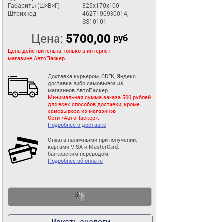
Габариты (Ш×В×Г)
325x170x100
Штрихкод
4627190930014,
SS10101
Цена:
5700,00
руб
Цена действительна только в интернет-
магазине АвтоПаскер.
Доставка курьером, CDEK, Яндекс
доставка либо самовывоз из
магазинов АвтоПаскер.
Минимальная сумма заказа 500 рублей
для всех способов доставки, кроме
самовывоза из магазинов
Сети «АвтоПаскер».
Подробнее о доставке
Оплата наличными при получении,
картами VISA и MasterCard,
банковским переводом.
Подробнее об оплате
Искать аналоги