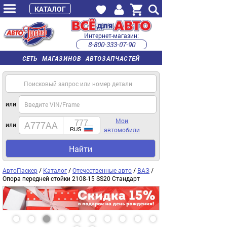
КАТАЛОГ
Интернет-магазин:
8-800-333-07-90
часы работы с 9:00 до 22:00 (пн-пт)
СЕТЬ МАГАЗИНОВ АВТОЗАПЧАСТЕЙ
или
Мои
или
автомобили
Найти
АвтоПаскер
/
Каталог
/
Отечественные авто
/
ВАЗ
/
Опора передней стойки 2108-15 SS20 Стандарт