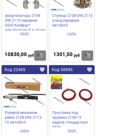
Амортизаторы 2108-
Ступица 2108-099 2110
099 2115 передние
и мод передняя
SS20 Комфорт
АвтоВАЗ
левый+правый в сборе
SS20
LADA
10830,00
1301,50
Купить
Купить
руб
руб
Код 22469
Код 58996
Рулевой механизм
Проставка под
рейка 2108-099, 2113-
пружину 2108-15
15 АвтоВАЗ
задняя стандартная
SS20
LADA
SS20