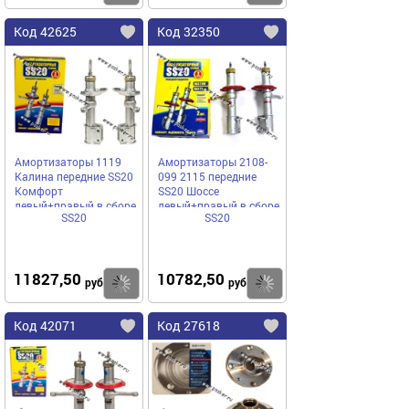
Код 42625
Код 32350
Амортизаторы 1119
Амортизаторы 2108-
Калина передние SS20
099 2115 передние
Комфорт
SS20 Шоссе
левый+правый в сборе
левый+правый в сборе
SS20
SS20
11827,50
10782,50
Купить
Купить
руб
руб
Код 42071
Код 27618