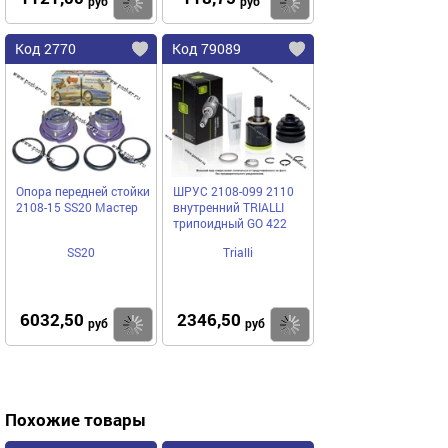
Купить
Купить
руб
руб
Код 2770
Код 79089
Опора передней стойки
ШРУС 2108-099 2110
2108-15 SS20 Мастер
внутренний TRIALLI
трипоидный GO 422
SS20
Trialli
6032,50
2346,50
Купить
Купить
руб
руб
Похожие товары