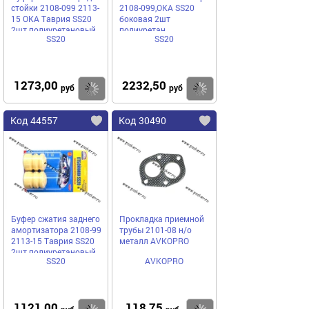
стойки 2108-099 2113-
2108-099,ОКА SS20
15 ОКА Таврия SS20
боковая 2шт
2шт полиуретановый
полиуретан
SS20
SS20
1273,00
2232,50
Купить
Купить
руб
руб
Код 44557
Код 30490
Буфер сжатия заднего
Прокладка приемной
амортизатора 2108-99
трубы 2101-08 н/о
2113-15 Таврия SS20
металл AVKOPRO
2шт полиуретановый
SS20
AVKOPRO
1121,00
118,75