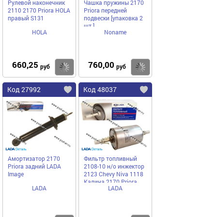
Рулевой наконечник
Чашка пружины 2170
2110 2170 Priora HOLA
Priora передней
правый S131
подвески [упаковка 2
шт.]
HOLA
Noname
660,25
760,00
Купить
Купить
руб
руб
Код 27992
Код 48037
Амортизатор 2170
Фильтр топливный
Priora задний LADA
2108-10 н/о инжектор
Image
2123 Chevy Niva 1118
Калина 2170 Priora
LADA
LADA
LADA Image