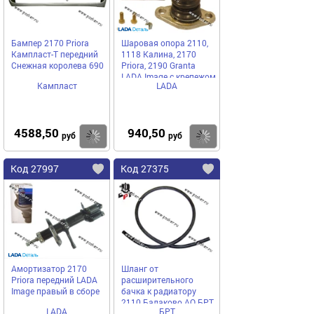
Бампер 2170 Priora
Шаровая опора 2110,
Кампласт-Т передний
1118 Калина, 2170
Снежная королева 690
Priora, 2190 Granta
LADA Image с крепежом
Кампласт
LADA
4588,50
940,50
Купить
Купить
руб
руб
Код 27997
Код 27375
Амортизатор 2170
Шланг от
Priora передний LADA
расширительного
Image правый в сборе
бачка к радиатору
2110 Балаково АО БРТ
LADA
БРТ