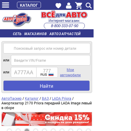
КАТАЛОГ
Интернет-магазин:
8-800-333-07-90
часы работы с 9:00 до 22:00 (пн-пт)
СЕТЬ МАГАЗИНОВ АВТОЗАПЧАСТЕЙ
или
Мои
или
автомобили
Найти
АвтоПаскер
/
Каталог
/
ВАЗ
/
LADA Priora
/
Амортизатор 2170 Priora передний LADA Image левый
в сборе