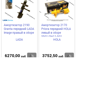
Амортизатор 2190
Амортизатор 2170
Granta передний LADA
Priora передний HOLA
Image правый в сборе
левый в сборе
S501/SH11-501
LADA
HOLA
6270,00
3752,50
Купить
Купить
руб
руб
Код 78778
Амортизатор 2170
Priora передний TRIALLI