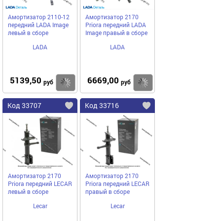
Амортизатор 2110-12
Амортизатор 2170
передний LADA Image
Priora передний LADA
левый в сборе
Image правый в сборе
LADA
LADA
5139,50
6669,00
Купить
Купить
руб
руб
Код 33707
Код 33716
Амортизатор 2170
Амортизатор 2170
Priora передний LECAR
Priora передний LECAR
левый в сборе
правый в сборе
Lecar
Lecar