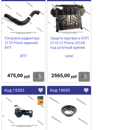
Патрубок радиатора
Защита картера и КПП
2170 Priora верхний
2110-12 Priora LECAR
ВПТ
под штатный крепеж
ВПТ
Lecar
475,00
2565,00
Купить
Купить
руб
руб
Код 15283
Код 19695