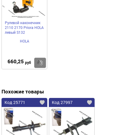
Рулевой наконечник
2110 2170 Priora HOLA
левый S132
HOLA
660,25
Купить
руб
Похожие товары
Код 25771
Код 27997