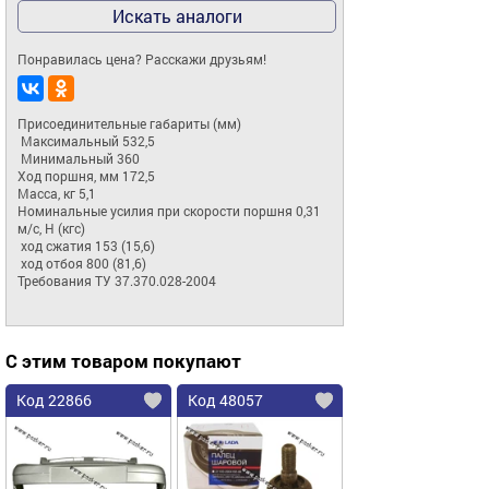
Искать аналоги
Понравилась цена? Расскажи друзьям!
Присоединительные габариты (мм)  

 Максимальный 532,5 

 Минимальный 360 

Ход поршня, мм 172,5 

Масса, кг 5,1 

Номинальные усилия при скорости поршня 0,31 
м/с, Н (кгс)  

 ход сжатия 153 (15,6) 

 ход отбоя 800 (81,6) 

Требования ТУ 37.370.028-2004
С этим товаром покупают
Код 22866
Код 48057