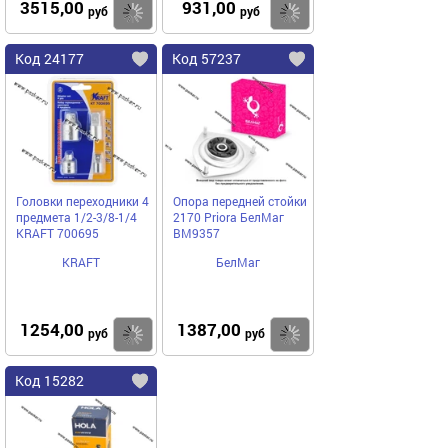
3515,00
931,00
Купить
Купить
руб
руб
Код 24177
Код 57237
Головки переходники 4
Опора передней стойки
предмета 1/2-3/8-1/4
2170 Priora БелМаг
KRAFT 700695
BM9357
KRAFT
БелМаг
1254,00
1387,00
Купить
Купить
руб
руб
Код 15282