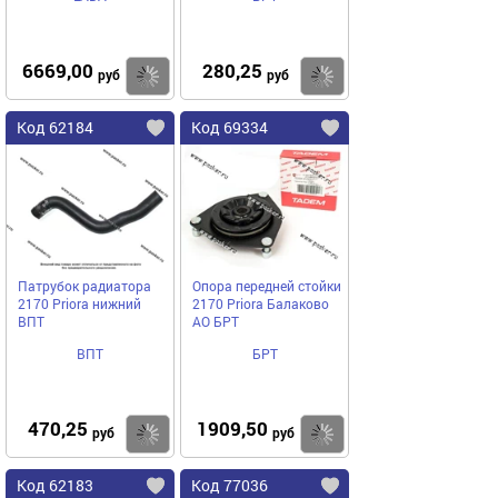
6669,00
280,25
Купить
Купить
руб
руб
Код 62184
Код 69334
Патрубок радиатора
Опора передней стойки
2170 Priora нижний
2170 Priora Балаково
ВПТ
АО БРТ
ВПТ
БРТ
470,25
1909,50
Купить
Купить
руб
руб
Код 62183
Код 77036