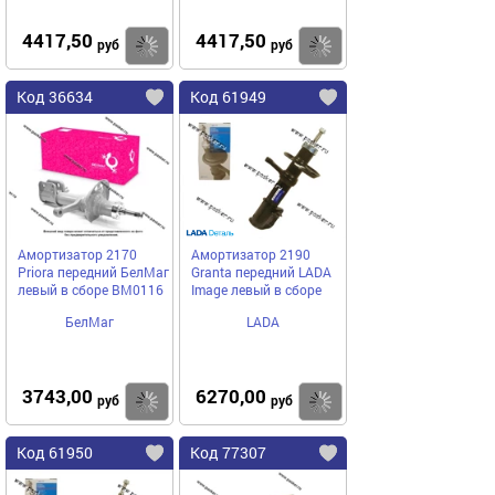
4417,50
4417,50
Купить
Купить
руб
руб
Код 36634
Код 61949
Амортизатор 2170
Амортизатор 2190
Priora передний БелМаг
Granta передний LADA
левый в сборе BM0116
Image левый в сборе
БелМаг
LADA
3743,00
6270,00
Купить
Купить
руб
руб
Код 61950
Код 77307