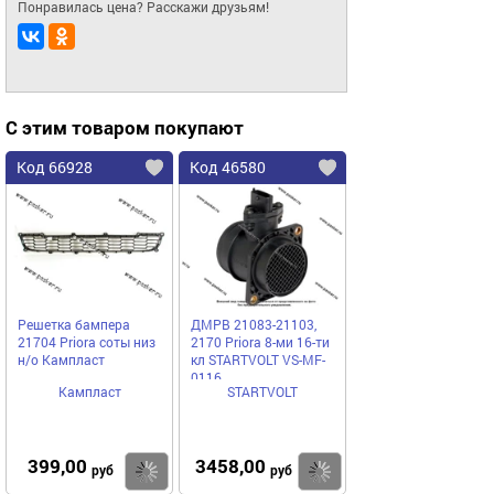
Понравилась цена? Расскажи друзьям!
С этим товаром покупают
Код 66928
Код 46580
Решетка бампера
ДМРВ 21083-21103,
21704 Priora соты низ
2170 Priora 8-ми 16-ти
н/о Кампласт
кл STARTVOLT VS-MF-
0116
Кампласт
STARTVOLT
399,00
3458,00
Купить
Купить
руб
руб