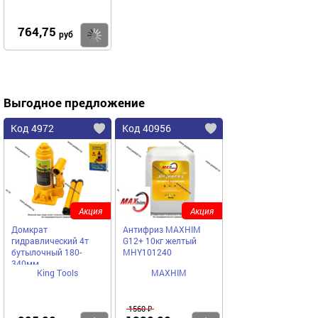
764,75
Купить
руб
Выгодное предложение
Код 4972
Код 40956
Акция
Акция
Домкрат
Антифриз MAXHIM
гидравлический 4т
G12+ 10кг желтый
бутылочный 180-
MHY101240
340мм
King Tools
MAXHIM
1560 ₽