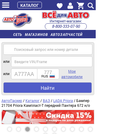
КАТАЛОГ
Интернет-магазин:
8-800-333-07-90
часы работы с 9:00 до 22:00 (пн-пт)
СЕТЬ МАГАЗИНОВ АВТОЗАПЧАСТЕЙ
или
Мои
или
автомобили
Найти
АвтоПаскер
/
Каталог
/
ВАЗ
/
LADA Priora
/ Бампер
21704 Priora Кампласт-Т передний Пантера 672 н/о