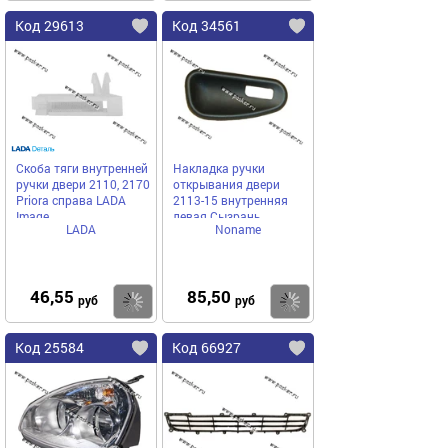
Код 29613
Код 34561
Скоба тяги внутренней
Накладка ручки
ручки двери 2110, 2170
открывания двери
Priora справа LADA
2113-15 внутренняя
Image
левая Сызрань
LADA
Noname
46,55
85,50
Купить
Купить
руб
руб
Код 25584
Код 66927