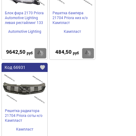
Блок фара 2170 Priora
Решетка бампера
Automotive Lighting
21704 Priora низ н/о
левая рестайлинг 133
Кампласт
Automotive Lighting
Кампласт
9642,50
484,50
Купить
Купить
руб
руб
Код 66931
Решетка радиатора
21704 Priora соты н/о
Кампласт
Кампласт