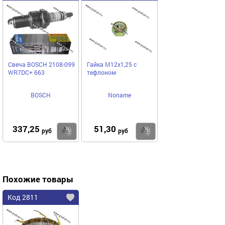
Свеча BOSCH 2108-099
Гайка М12х1,25 с
WR7DC+ 663
тефлоном
BOSCH
Noname
337,25
51,30
Купить
Купить
руб
руб
Похожие товары
Код 2811