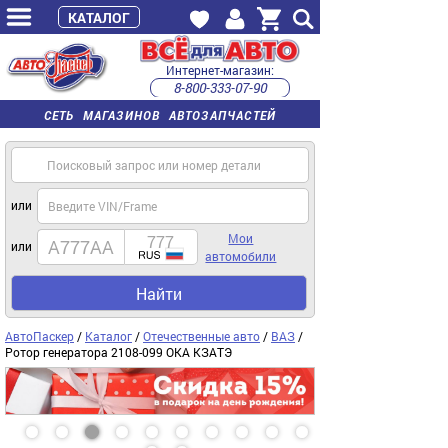
КАТАЛОГ
Интернет-магазин:
8-800-333-07-90
часы работы с 9:00 до 22:00 (пн-пт)
СЕТЬ МАГАЗИНОВ АВТОЗАПЧАСТЕЙ
или
Мои
или
автомобили
Найти
АвтоПаскер
/
Каталог
/
Отечественные авто
/
ВАЗ
/
Ротор генератора 2108-099 ОКА КЗАТЭ