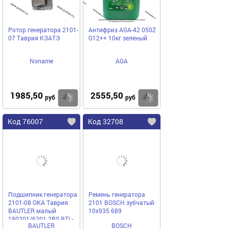
Ротор генератора 2101-
Антифриз AGA-42 050Z
07 Таврия КЗАТЭ
G12++ 10кг зеленый
Noname
AGA
1985,50
2555,50
Купить
Купить
руб
руб
Код 76007
Код 32708
Подшипник генератора
Ремень генератора
2101-08 ОКА Таврия
2101 BOSCH зубчатый
BAUTLER малый
10х935 689
180201/6201 2RS BTL-
BAUTLER
BOSCH
B100