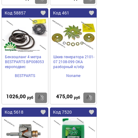
Код 58857
Код 461
Бензошланг 4 метра
Шкив генератора 2101-
BESTPARTS BP008053
07 2108-099 ОКА
европодвес
разборный н/обр
BESTPARTS
Noname
1026,00
475,00
Купить
Купить
руб
руб
Код 5618
Код 7520