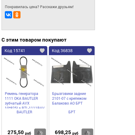
Понравилась цена? Расскажи друзьям!
С этим товаром покупают
Код 15741
Код 36838
Ремень генератора
Брызговики задние
1111 ОКА BAUTLER
2101-07 с крепежом
зубчатый AVX
Балаково АО БРТ
10*825La BTL-1111BAV
BAUTLER
БРТ
275,50
698,25
Купить
Купить
руб
руб