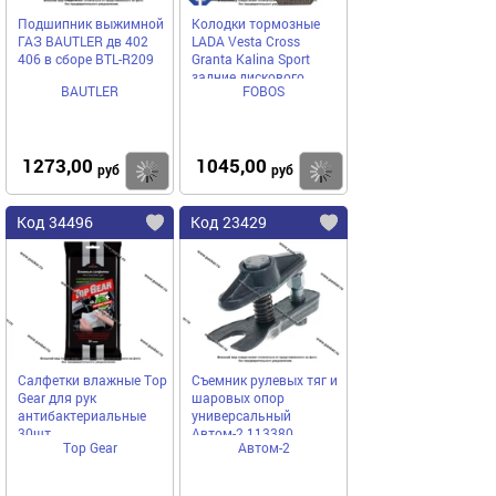
Подшипник выжимной
Колодки тормозные
ГАЗ BAUTLER дв 402
LADA Vesta Cross
406 в сборе BTL-R209
Granta Kalina Sport
задние дискового
BAUTLER
FOBOS
тормоза ФОБОС
F1630R
1273,00
1045,00
Купить
Купить
руб
руб
Код 34496
Код 23429
Салфетки влажные Top
Съемник рулевых тяг и
Gear для рук
шаровых опор
антибактериальные
универсальный
30шт
Автом-2 113380
Top Gear
Автом-2