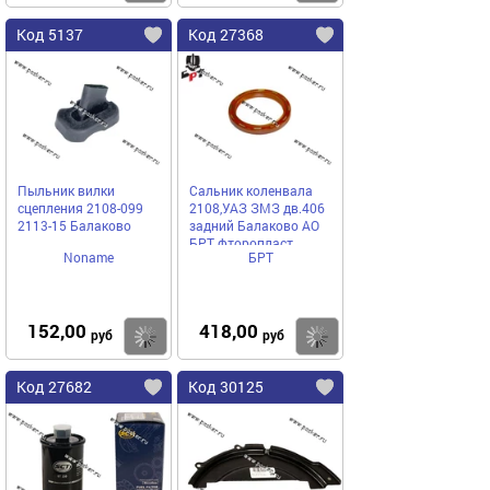
Код 5137
Код 27368
Пыльник вилки
Сальник коленвала
сцепления 2108-099
2108,УАЗ ЗМЗ дв.406
2113-15 Балаково
задний Балаково АО
БРТ фторопласт
Noname
БРТ
152,00
418,00
Купить
Купить
руб
руб
Код 27682
Код 30125