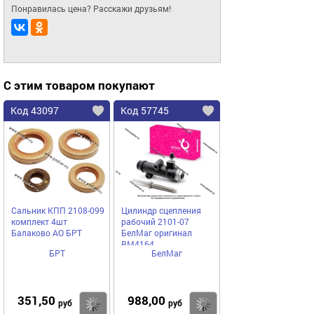
Понравилась цена? Расскажи друзьям!
С этим товаром покупают
Код 43097
Код 57745
Сальник КПП 2108-099
Цилиндр сцепления
комплект 4шт
рабочий 2101-07
Балаково АО БРТ
БелМаг оригинал
BM4164
БРТ
БелМаг
351,50
988,00
Купить
Купить
руб
руб