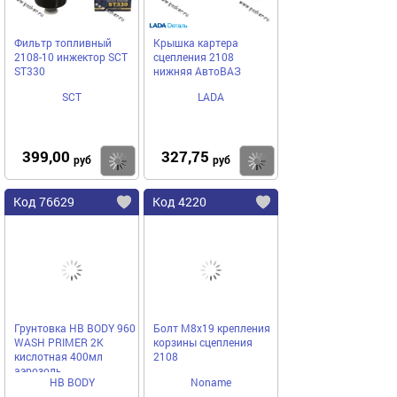
Фильтр топливный
Крышка картера
2108-10 инжектор SCT
сцепления 2108
ST330
нижняя АвтоВАЗ
SCT
LADA
399,00
327,75
Купить
Купить
руб
руб
Код 76629
Код 4220
Грунтовка HB BODY 960
Болт М8х19 крепления
WASH PRIMER 2К
корзины сцепления
кислотная 400мл
2108
аэрозоль
HB BODY
Noname