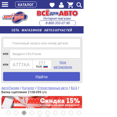
КАТАЛОГ
Интернет-магазин:
8-800-333-07-90
часы работы с 9:00 до 22:00 (пн-пт)
СЕТЬ МАГАЗИНОВ АВТОЗАПЧАСТЕЙ
или
Мои
или
автомобили
Найти
АвтоПаскер
/
Каталог
/
Отечественные авто
/
ВАЗ
/
Вилка сцепления 2108-099 с/о