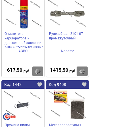
Очиститель
Рулевой вал 2101-07
карбюратора и
промежуточный
дроссельной заслонки
ABRO СС-220-RW 400мл
ABRO
Noname
аэрозоль
617,50
1415,50
Купить
Купить
руб
руб
Код 1442
Код 9408
Пружина вилки
Металлопластилин