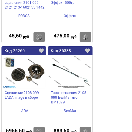
сцепления 2101-099
Эффект 500гр
2121 213-1602155 1442
FOBOS
Эффект
45,60
475,00
Купить
Купить
руб
руб
Код 25260
Код 36338
Сцепление 2108-099
Трос сцепления 2108-
LADA Image в сборе
099 БелМаг н/о
BM1379
LADA
БелМаг
5956,50
883,50
Купить
Купить
руб
руб