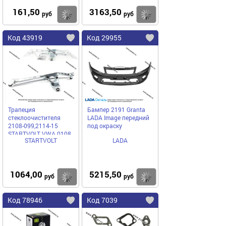
161,50
3163,50
Купить
Купить
руб
руб
Код 43919
Код 29955
Трапеция
Бампер 2191 Granta
стеклоочистителя
LADA Image передний
2108-099,2114-15
под окраску
STARTVOLT VWA 0108
STARTVOLT
LADA
1064,00
5215,50
Купить
Купить
руб
руб
Код 78946
Код 7039