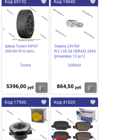
Код 65132
Код 19640
Шина Torero MP47
Лампа 24V5W
205/60 R16 лето
W2.1x9.5d OSRAM 2845
[упаковка 10 шт.]
Torero
OSRAM
5396,00
864,50
Купить
Купить
руб
руб
Код 17500
Код 41620