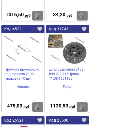
1016,50
34,20
Купить
Купить
руб
руб
Код 4522
Код 31743
Пружина выжимного
Диск сцепления 2108-
подшипника 2108
099 2113-15 Триал
[упаковка 10 шт.]
71.08-1601130
Noname
Триал
475,00
1130,50
Купить
Купить
руб
руб
Код 25521
Код 25600