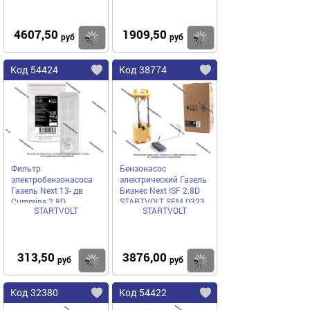
4607,50
1909,50
Купить
Купить
руб
руб
Код 54424
Код 38774
Фильтр
Бензонасос
электробензонасоса
электрический Газель
Газель Next 13- дв
Бизнес Next ISF 2.8D
Cummins 2.8D
STARTVOLT SFM 0323
STARTVOLT
STARTVOLT
STARTVOLT SFF 0303
313,50
3876,00
Купить
Купить
руб
руб
Код 32380
Код 54422