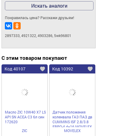
Искать аналоги
Понравилась цена? Расскажи друзьям!
2897333, 4921322, 4903286, 5wk96801
С этим товаром покупают
Код 40107
Код 10392
Масло ZIC 10W40 X7 LS
Датчик положения
API SN ACEA C3 6л син
коленвала ГАЗ ПАЗ дв
172620
CUMMINS ISF 2.8/3.8
ЕВРО-4 d=16 MOVELEX
ZIC
MOVELEX