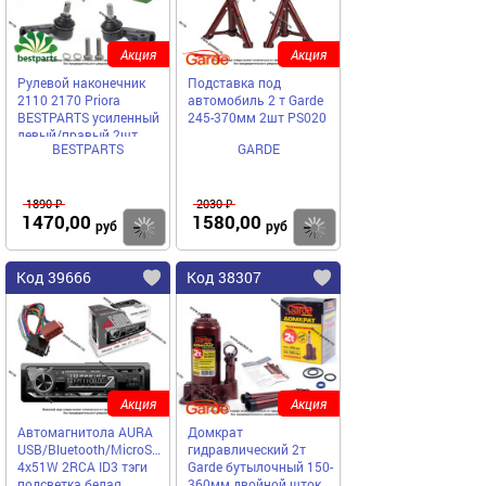
Акция
Акция
Рулевой наконечник
Подставка под
2110 2170 Priora
автомобиль 2 т Garde
BESTPARTS усиленный
245-370мм 2шт PS020
левый/правый 2шт
BESTPARTS
GARDE
BP002023
1890 ₽
2030 ₽
1470,00
1580,00
Купить
Купить
руб
руб
Код 39666
Код 38307
Акция
Акция
Автомагнитола AURA
Домкрат
USB/Bluetooth/MicroSD/FM
гидравлический 2т
4х51W 2RCA ID3 тэги
Garde бутылочный 150-
подсветка белая
360мм двойной шток