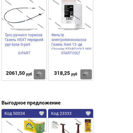
Трос ручного тормоза
Фильтр
Газель NEXT передний
электробензонасоса
удл база G-part
Газель Next 13- дв
Chrysler STARTVOLT SFF
G-PART
STARTVOLT
0308
2061,50
318,25
Купить
Купить
руб
руб
Выгодное предложение
Код 50034
Код 23333