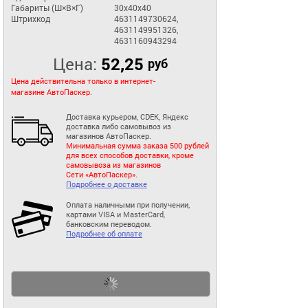
Габариты (Ш×В×Г)
30x40x40
Штрихкод
4631149730624,
4631149951326,
4631160943294
Цена:
52,25
руб
Цена действительна только в интернет-
магазине АвтоПаскер.
Доставка курьером, CDEK, Яндекс
доставка либо самовывоз из
магазинов АвтоПаскер.
Минимальная сумма заказа 500 рублей
для всех способов доставки, кроме
самовывоза из магазинов
Сети «АвтоПаскер».
Подробнее о доставке
Оплата наличными при получении,
картами VISA и MasterCard,
банковским переводом.
Подробнее об оплате