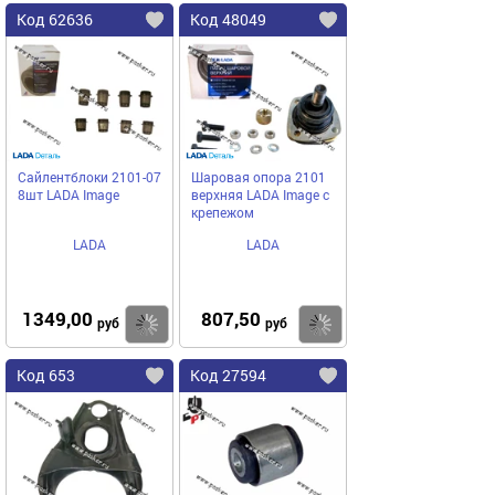
Код 62636
Код 48049
Сайлентблоки 2101-07
Шаровая опора 2101
8шт LADA Image
верхняя LADA Image с
крепежом
LADA
LADA
1349,00
807,50
Купить
Купить
руб
руб
Код 653
Код 27594