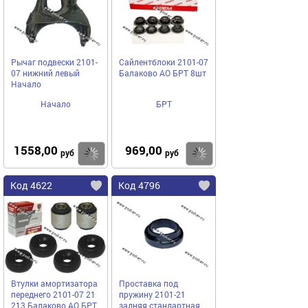
Рычаг подвески 2101-
Сайлентблоки 2101-07
07 нижний левый
Балаково АО БРТ 8шт
Начало
Начало
БРТ
1558,00
969,00
Купить
Купить
руб
руб
Код 4622
Код 4796
Втулки амортизатора
Проставка под
переднего 2101-07 21
пружину 2101-21
213 Балаково АО БРТ
задняя стандартная