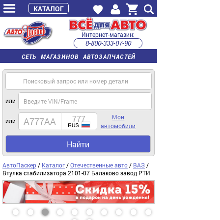
КАТАЛОГ
Интернет-магазин:
8-800-333-07-90
часы работы с 9:00 до 22:00 (пн-пт)
СЕТЬ МАГАЗИНОВ АВТОЗАПЧАСТЕЙ
или
Мои
или
автомобили
Найти
АвтоПаскер
/
Каталог
/
Отечественные авто
/
ВАЗ
/
Втулка стабилизатора 2101-07 Балаково завод РТИ