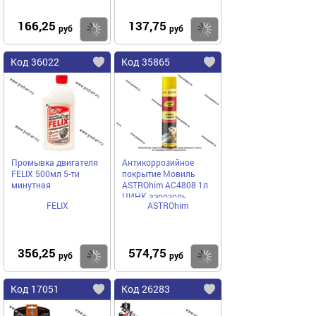
166,25
137,75
Купить
Купить
руб
руб
Код 36022
Код 35865
Промывка двигателя
Антикоррозийное
FELIX 500мл 5-ти
покрытие Мовиль
минутная
ASTROhim AC4808 1л
ЦИНК аэрозоль
FELIX
ASTROhim
356,25
574,75
Купить
Купить
руб
руб
Код 17051
Код 26283