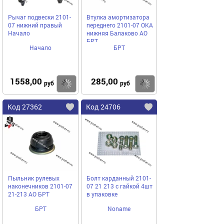
Рычаг подвески 2101-
Втулка амортизатора
07 нижний правый
переднего 2101-07 ОКА
Начало
нижняя Балаково АО
БРТ
Начало
БРТ
1558,00
285,00
Купить
Купить
руб
руб
Код 27362
Код 24706
Пыльник рулевых
Болт карданный 2101-
наконечников 2101-07
07 21 213 с гайкой 4шт
21-213 АО БРТ
в упаковке
БРТ
Noname