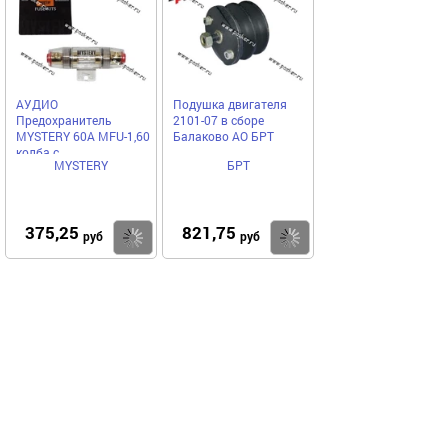
АУДИО
Подушка двигателя
Предохранитель
2101-07 в сборе
MYSTERY 60А MFU-1,60
Балаково АО БРТ
колба с
MYSTERY
БРТ
предохранителем
375,25
821,75
Купить
Купить
руб
руб
Выгодное предложение
Код 73932
Код 73971