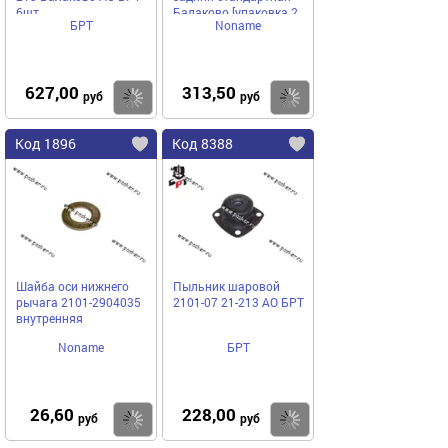
6шт
Балаково [упаковка 2
БРТ
Noname
шт.]
627,00
313,50
Купить
Купить
руб
руб
Код 1896
Код 8388
Шайба оси нижнего
Пыльник шаровой
рычага 2101-2904035
2101-07 21-213 АО БРТ
внутренняя
Noname
БРТ
26,60
228,00
Купить
Купить
руб
руб