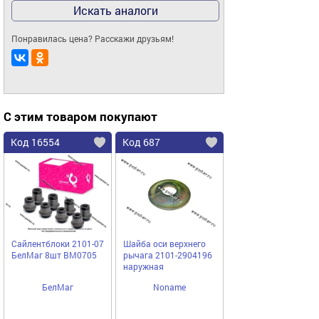
Искать аналоги
Понравилась цена? Расскажи друзьям!
С этим товаром покупают
Код 16554
Код 687
Сайлентблоки 2101-07
Шайба оси верхнего
БелМаг 8шт BM0705
рычага 2101-2904196
наружная
БелМаг
Noname