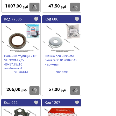
1007,00
47,50
Купить
Купить
руб
руб
Код 77585
Код 686
Сальник ступицы 2101
Шайба оси нижнего
VITOCOM 2,2-
рычага 2101-2904045
40х57,15х10
наружная
двубортный,
VITOCOM
Noname
фторкаучук FPM
266,00
57,00
Купить
Купить
руб
руб
Код 652
Код 1207