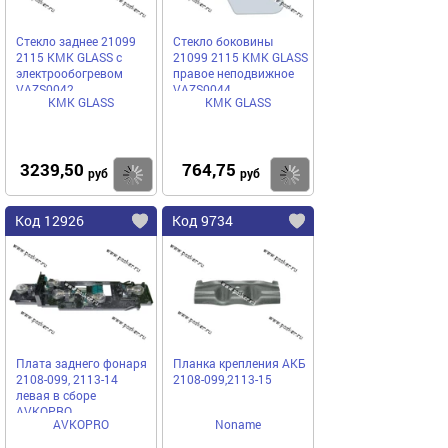
Стекло заднее 21099
Стекло боковины
2115 КМК GLASS с
21099 2115 КМК GLASS
электрообогревом
правое неподвижное
VAZS0042
VAZS0044
КМК GLASS
КМК GLASS
3239,50
764,75
Купить
Купить
руб
руб
Код 12926
Код 9734
Плата заднего фонаря
Планка крепления АКБ
2108-099, 2113-14
2108-099,2113-15
левая в сборе
AVKOPRO
AVKOPRO
Noname