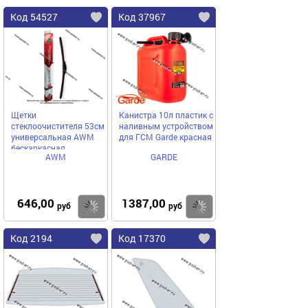
Код 54527
Код 37967
Щетки
Канистра 10л пластик с
стеклоочистителя 53см
наливным устройством
универсальная AWM
для ГСМ Garde красная
бескаркасная
AWM
GARDE
646,00
1387,00
Купить
Купить
руб
руб
Код 2194
Код 17370