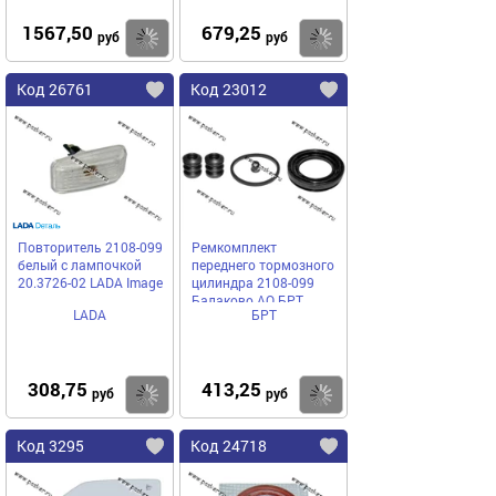
1567,50
679,25
Купить
Купить
руб
руб
Код 26761
Код 23012
Повторитель 2108-099
Ремкомплект
белый с лампочкой
переднего тормозного
20.3726-02 LADA Image
цилиндра 2108-099
Балаково АО БРТ
LADA
БРТ
308,75
413,25
Купить
Купить
руб
руб
Код 3295
Код 24718