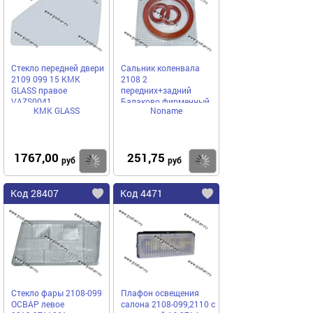
Стекло передней двери
Сальник коленвала
2109 099 15 КМК
2108 2
GLASS правое
передних+задний
VAZS0041
Балаково фирменный
КМК GLASS
Noname
1767,00
251,75
Купить
Купить
руб
руб
Код 28407
Код 4471
Стекло фары 2108-099
Плафон освещения
ОСВАР левое
салона 2108-099,2110 с