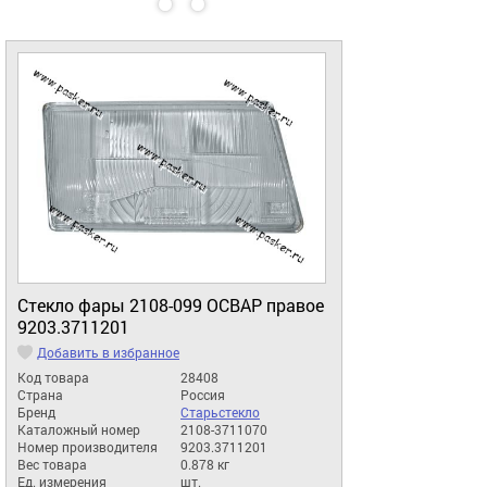
Стекло фары 2108-099 ОСВАР правое
9203.3711201
Добавить в избранное
Код товара
28408
Страна
Россия
Бренд
Старьстекло
Каталожный номер
2108-3711070
Номер производителя
9203.3711201
Вес товара
0.878 кг
Ед. измерения
шт.