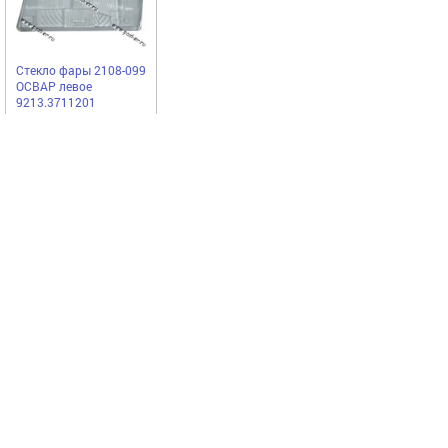
Стекло фары 2108-099
ОСВАР левое
9213.3711201
Старьстекло
413,25
Купить
руб
Выгодное предложение
Код 70904
Код 75121