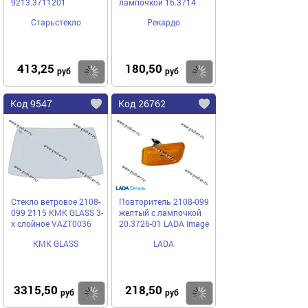
9213.3711201
лампочкой 16.3714
Старьстекло
Рекардо
413,25
180,50
Купить
Купить
руб
руб
Код 9547
Код 26762
Стекло ветровое 2108-
Повторитель 2108-099
099 2115 КМК GLASS 3-
желтый с лампочкой
х слойное VAZT0036
20.3726-01 LADA Image
КМК GLASS
LADA
3315,50
218,50
Купить
Купить
руб
руб