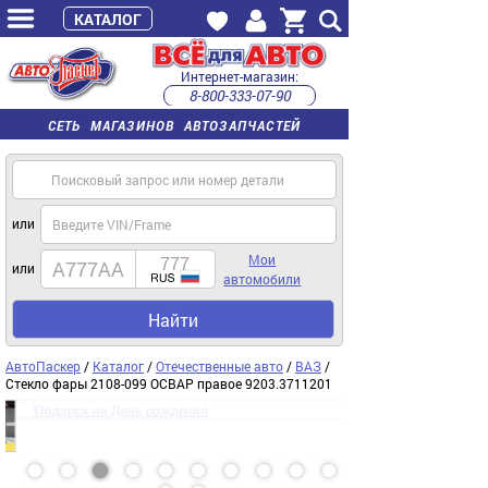
КАТАЛОГ
Интернет-магазин:
8-800-333-07-90
часы работы с 9:00 до 22:00 (пн-пт)
СЕТЬ МАГАЗИНОВ АВТОЗАПЧАСТЕЙ
или
Мои
или
автомобили
Найти
АвтоПаскер
/
Каталог
/
Отечественные авто
/
ВАЗ
/
Стекло фары 2108-099 ОСВАР правое 9203.3711201