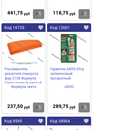
441,75
118,75
Купить
Купить
руб
руб
Код 16729
Код 12601
Рассеиватель
Герметик ABRO 85гр
указателя поворота
силиконовый
фар 2108 Формула
прозрачный
Света правый желтый
Формула света
ABRO
237,50
289,75
Купить
Купить
руб
руб
Код 9565
Код 34964