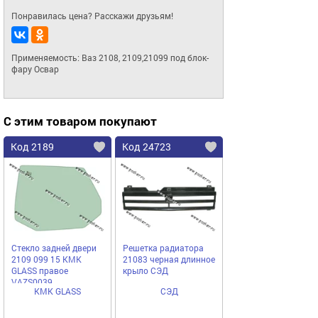
Понравилась цена? Расскажи друзьям!
Применяемость: Ваз 2108, 2109,21099 под блок-
фару Освар
С этим товаром покупают
Код 2189
Код 24723
Стекло задней двери
Решетка радиатора
2109 099 15 КМК
21083 черная длинное
GLASS правое
крыло СЭД
VAZS0039
КМК GLASS
СЭД