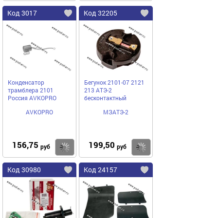
Код 3017
Код 32205
Конденсатор
Бегунок 2101-07 2121
трамблера 2101
213 АТЭ-2
Россия AVKOPRO
бесконтактный
AVKOPRO
МЗАТЭ-2
156,75
199,50
Купить
Купить
руб
руб
Код 30980
Код 24157