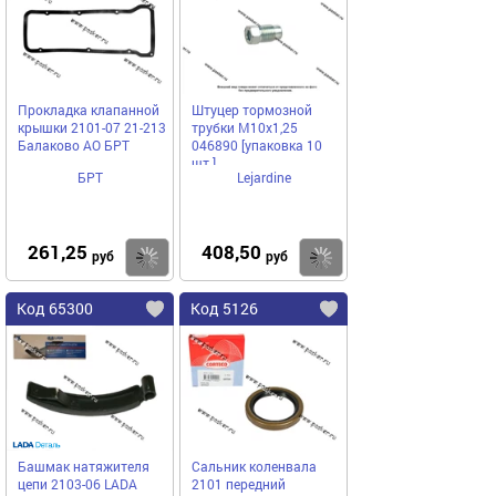
Прокладка клапанной
Штуцер тормозной
крышки 2101-07 21-213
трубки М10х1,25
Балаково АО БРТ
046890 [упаковка 10
шт.]
БРТ
Lejardine
261,25
408,50
Купить
Купить
руб
руб
Код 65300
Код 5126
Башмак натяжителя
Сальник коленвала
цепи 2103-06 LADA
2101 передний