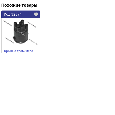
Похожие товары
Код 32374
Крышка трамблера
2101-07 21 213 СОАТЭ
бесконтактная
038.3706
СОАТЭ
593,75
Купить
руб
Выгодное предложение