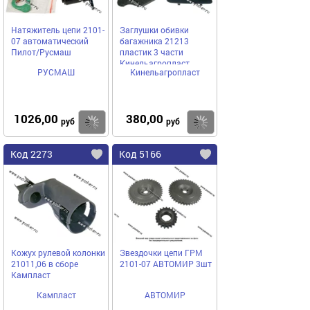
Натяжитель цепи 2101-
Заглушки обивки
07 автоматический
багажника 21213
Пилот/Русмаш
пластик 3 части
Кинельагропласт
РУСМАШ
Кинельагропласт
1026,00
380,00
Купить
Купить
руб
руб
Код 2273
Код 5166
Кожух рулевой колонки
Звездочки цепи ГРМ
21011,06 в сборе
2101-07 АВТОМИР 3шт
Кампласт
Кампласт
АВТОМИР