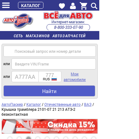
КАТАЛОГ
Интернет-магазин:
8-800-333-07-90
часы работы с 9:00 до 22:00 (пн-пт)
СЕТЬ МАГАЗИНОВ АВТОЗАПЧАСТЕЙ
или
Мои
или
автомобили
Найти
АвтоПаскер
/
Каталог
/
Отечественные авто
/
ВАЗ
/
Крышка трамблера 2101-07 21 213 АТЭ-2
безконтактная