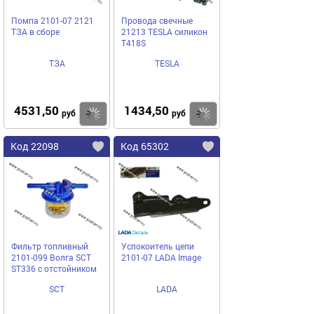
Помпа 2101-07 2121
Провода свечные
ТЗА в сборе
21213 TESLA силикон
T418S
ТЗА
TESLA
4531,50
1434,50
Купить
Купить
руб
руб
Код 22098
Код 65302
Фильтр топливный
Успокоитель цепи
2101-099 Волга SCT
2101-07 LADA Image
ST336 с отстойником
SCT
LADA