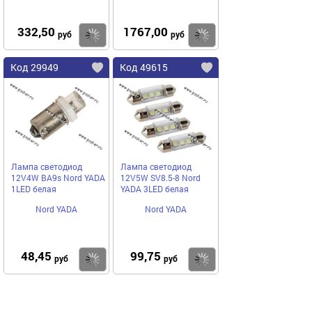
332,50
1767,00
Купить
Купить
руб
руб
Код 29949
Код 49615
Лампа светодиод
Лампа светодиод
12V4W BA9s Nord YADA
12V5W SV8.5-8 Nord
1LED белая
YADA 3LED белая
Nord YADA
Nord YADA
48,45
99,75
Купить
Купить
руб
руб