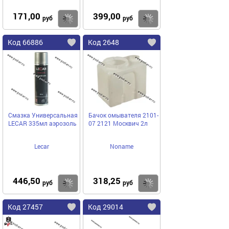
171,00
399,00
Купить
Купить
руб
руб
Код 66886
Код 2648
Смазка Универсальная
Бачок омывателя 2101-
LECAR 335мл аэрозоль
07 2121 Москвич 2л
Lecar
Noname
446,50
318,25
Купить
Купить
руб
руб
Код 27457
Код 29014