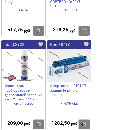
Image
CORTECO 40х56х7
11455
LADA
CORTECO
517,75
318,25
Купить
Купить
руб
руб
Код 62732
Код 28717
Очиститель
Амортизатор 2101-07
карбюратора и
задний Finwhale
дроссельной заслонки
120112
АвтоПаскер 400мл
АвтоПаскер
FINWHALE
аэрозоль
209,00
1282,50
Купить
Купить
руб
руб