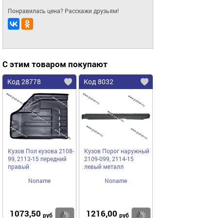
Понравилась цена? Расскажи друзьям!
С этим товаром покупают
Код 28778
Код 8032
Кузов Пол кузова 2108-
Кузов Порог наружный
99, 2113-15 передний
2109-099, 2114-15
правый
левый металл
Noname
Noname
1073,50
1216,00
Купить
Купить
руб
руб