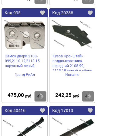
Код 995
Код 20286
Замок двери 2108-
Кузов Кронштейн
099,2110-12,2113-15
поддомкратника
наружный левый
передний 2108-99,
2113-15 левый в сборе
Гранд РиАл
Noname
475,00
242,25
Купить
Купить
руб
руб
Код 40416
Код 17013