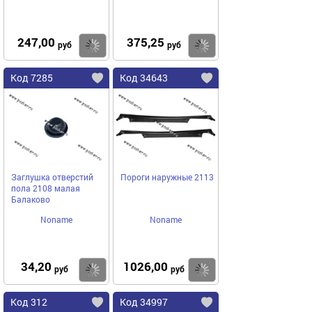
247,00
375,25
Купить
Купить
руб
руб
Код 7285
Код 34643
Заглушка отверстий
Пороги наружные 2113
пола 2108 малая
Балаково
Noname
Noname
34,20
1026,00
Купить
Купить
руб
руб
Код 312
Код 34997