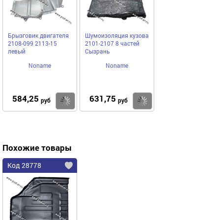
Брызговик двигателя
Шумоизоляция кузова
2108-099 2113-15
2101-2107 8 частей
левый
Сызрань
Noname
Noname
584,25
631,75
Купить
Купить
руб
руб
Похожие товары
Код 28778