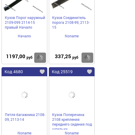
Кузов Порог наружный
Кузов Соединитель
2109-099 2114-15
порога 2108-99, 2113-
правый Начало
15
Начало
Noname
1197,00
337,25
Купить
Купить
руб
руб
Код 4680
Код 25519
Петля багажника 2108-
Кузов Поперечина
09, 2113-14
2108 крепления
переднего сидения под
шпильки
Noname
Noname