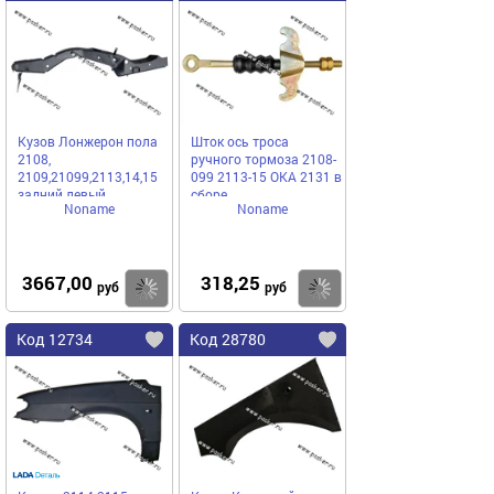
Кузов Лонжерон пола
Шток ось троса
2108,
ручного тормоза 2108-
2109,21099,2113,14,15
099 2113-15 ОКА 2131 в
задний левый
сборе
Noname
Noname
3667,00
318,25
Купить
Купить
руб
руб
Код 12734
Код 28780