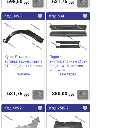
598,50
631,75
Купить
Купить
руб
руб
Код 3098
Код 634
Кузов Ремонтная
Пороги
вставка заднего крыла
внутрисалонные 2109-
2108-99, 2113-15 левая
099,2114-15 пластик
Мастер-М
Noname
Мастер-М
631,75
380,00
Купить
Купить
руб
руб
Код 46991
Код 25887