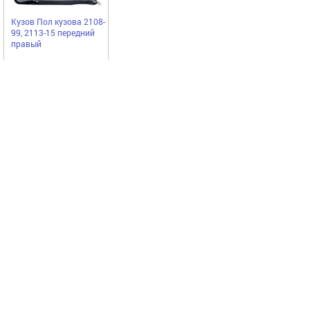
Кузов Пол кузова 2108-
99, 2113-15 передний
правый
Noname
1073,50
Купить
руб
Выгодное предложение
Код 30377
Код 72715
Акция
Акция
Очиститель
Ароматизатор