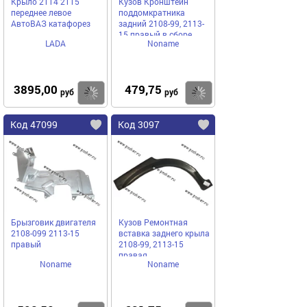
Крыло 2114 2115
Кузов Кронштейн
переднее левое
поддомкратника
АвтоВАЗ катафорез
задний 2108-99, 2113-
15 правый в сборе
LADA
Noname
3895,00
479,75
Купить
Купить
руб
руб
Код 47099
Код 3097
Брызговик двигателя
Кузов Ремонтная
2108-099 2113-15
вставка заднего крыла
правый
2108-99, 2113-15
правая
Noname
Noname