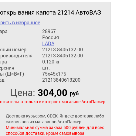
 открывания капота 21214 АвтоВАЗ
вить в избранное
ара
28967
Россия
LADA
жный номер
21213-8406132-00
производителя
21213-8406132-00
ара
0.120 кг
ерения
шт.
ы (Ш×В×Г)
75x45x175
од
21213840613200
Цена:
304,00
руб
ствительна только в интернет-магазине АвтоПаскер.
Доставка курьером, CDEK, Яндекс доставка либо
самовывоз из магазинов АвтоПаскер.
Минимальная сумма заказа 500 рублей для всех
способов доставки, кроме самовывоза