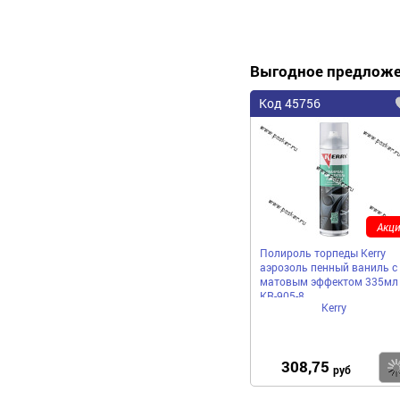
Выгодное предлож
Код 45756
Акци
Полироль торпеды Kerry
аэрозоль пенный ваниль с
матовым эффектом 335мл
KR-905-8
Kerry
308,75
руб