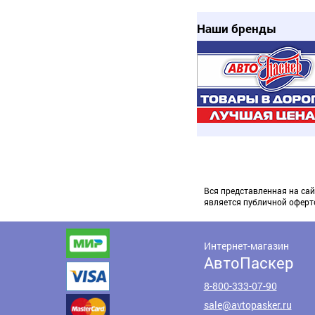
Наши бренды
Вся представленная на сай
является публичной оферт
Интернет-магазин
АвтоПаскер
8-800-333-07-90
sale@avtopasker.ru