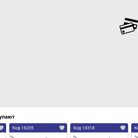
Добавить в корзину
купают
Код 16235
Код 10318
К