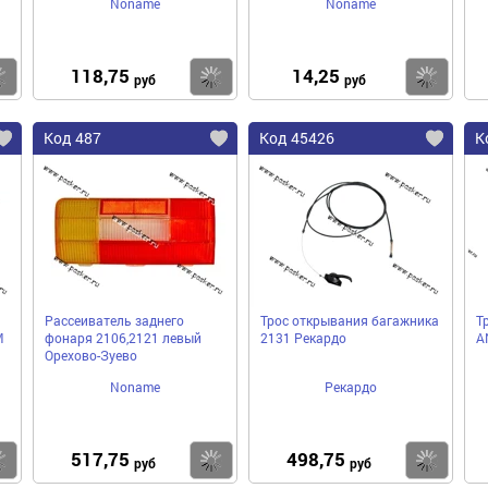
Noname
Noname
118,75
14,25
Купить
Купить
Ку
руб
руб
Код 487
Код 45426
К
Рассеиватель заднего
Трос открывания багажника
Т
М
фонаря 2106,2121 левый
2131 Рекардо
A
Орехово-Зуево
Noname
Рекардо
517,75
498,75
Купить
Купить
Ку
руб
руб