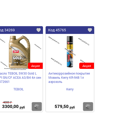
од 34269
Код 45765
Акция
Акция
асло TEBOIL 5W30 Gold L
Антикоррозийное покрытие
PI SN/CF ACEA A3/B4 4л син
Мовиль Kerry KR-948 1л
472661
аэрозоль
TEBOIL
Kerry
4000 ₽
3300,00
579,50
пить
Купить
Купить
руб
руб