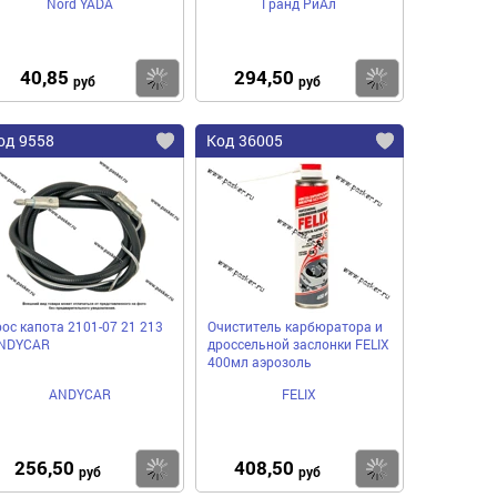
Nord YADA
Гранд РиАл
40,85
294,50
пить
Купить
Купить
руб
руб
од 9558
Код 36005
рос капота 2101-07 21 213
Очиститель карбюратора и
NDYСAR
дроссельной заслонки FELIX
400мл аэрозоль
ANDYCAR
FELIX
256,50
408,50
пить
Купить
Купить
руб
руб