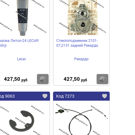
мазка Литол-24 LECAR
Стеклоподъемник 2101-
60гр
07,2131 задний Рекардо
Lecar
Рекардо
427,50
427,50
пить
Купить
Купить
руб
руб
од 9063
Код 7273