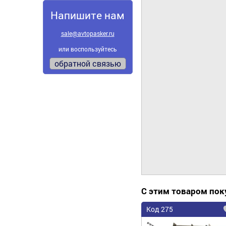
Напишите нам
sale@avtopasker.ru
или воспользуйтесь
обратной связью
С этим товаром по
Код 275