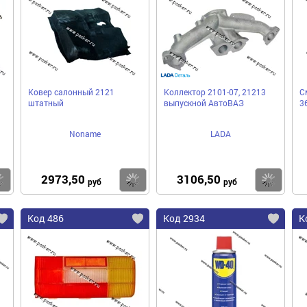
Ковер салонный 2121
Коллектор 2101-07, 21213
С
штатный
выпускной АвтоВАЗ
3
Noname
LADA
2973,50
3106,50
Купить
Купить
Ку
руб
руб
Код 486
Код 2934
К