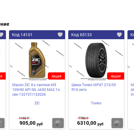
ение
Код 14101
Код 65133
К
я
Акция
Акция
Масло ZIC 4-х тактное M9
Шина Torero MP47 215/55
М
10W40 API SN JASO MA2 1л
R16 лето
A
син 132737/132026
3
ZIC
Torero
1160 ₽
7780 ₽
905,00
6310,00
Купить
Купить
Ку
руб
руб