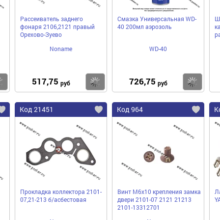
Рассеиватель заднего
Смазка Универсальная WD-
Ш
фонаря 2106,2121 правый
40 200мл аэрозоль
к
Орехово-Зуево
р
Noname
WD-40
517,75
726,75
Купить
Купить
Ку
руб
руб
Код 21451
Код 964
К
Прокладка коллектора 2101-
Винт М6х10 крепления замка
Л
07,21-213 б/асбестовая
двери 2101-07 2121 21213
Y
2101-13312701