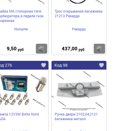
айба М6 стопорная тяги
Трос открывания багажника
арбюратора и педали газа
21213 Рекардо
азрезная
Noname
Рекардо
9,50
437,00
пить
Купить
Купить
руб
руб
од 276
Код 98
ампа 12V3W BA9s Nord
Ручка двери 2102,04,2121
ADA
багажника металл