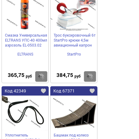
Смазка Универсальная
Трос буксировочный 6т
ELTRANS УПС-40 400мл
StartPro крюки 4,5м
аэрозоль EL-0503.02
авиационный капрон
ELTRANS
StartPro
365,75
384,75
Купить
Купить
руб
руб
Код 42349
Код 67371
Уплотнитель
Башмак под колесо