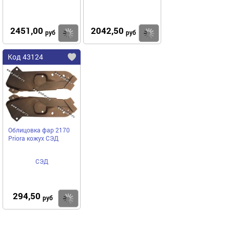
2451,00
2042,50
Купить
Купить
руб
руб
Код 43124
Облицовка фар 2170
Priora кожух СЭД
СЭД
294,50
Купить
руб