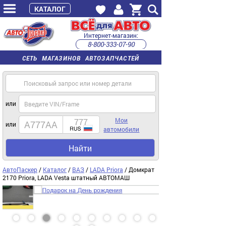
КАТАЛОГ
Интернет-магазин:
8-800-333-07-90
часы работы с 9:00 до 22:00 (пн-пт)
СЕТЬ МАГАЗИНОВ АВТОЗАПЧАСТЕЙ
или
Мои
или
автомобили
Найти
АвтоПаскер
/
Каталог
/
ВАЗ
/
LADA Priora
/ Домкрат
2170 Priora, LADA Vesta штатный АВТОМАШ