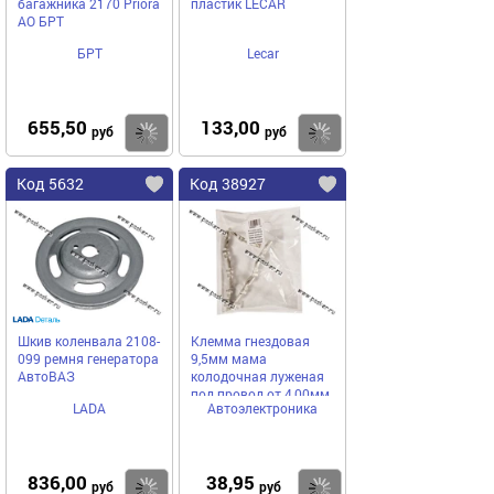
багажника 2170 Priora
пластик LECAR
АО БРТ
БРТ
Lecar
655,50
133,00
Купить
Купить
руб
руб
Код 5632
Код 38927
Шкив коленвала 2108-
Клемма гнездовая
099 ремня генератора
9,5мм мама
АвтоВАЗ
колодочная луженая
под провод от 4,00мм
LADA
Автоэлектроника
до 6,00мм
836,00
38,95
Купить
Купить
руб
руб