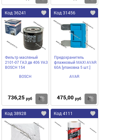
Код 36241
Код 31456
Фильтр масляный
Предохранитель
2101-07 ГАЗ дв 406 УАЗ
флажковый MAXI AVAR
BOSCH 154
60А [упаковка 5 шт.]
BOSCH
AVAR
736,25
475,00
Купить
Купить
руб
руб
Код 38928
Код 4111