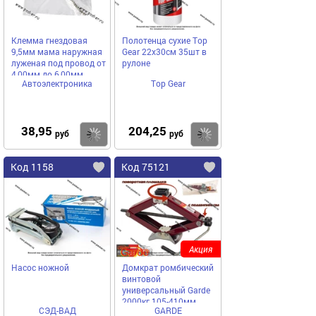
Клемма гнездовая
Полотенца сухие Top
9,5мм мама наружная
Gear 22х30см 35шт в
луженая под провод от
рулоне
4,00мм до 6,00мм
Автоэлектроника
Top Gear
38,95
204,25
Купить
Купить
руб
руб
Код 1158
Код 75121
Акция
Насос ножной
Домкрат ромбический
винтовой
универсальный Garde
2000кг 105-410мм
СЭД-ВАД
GARDE