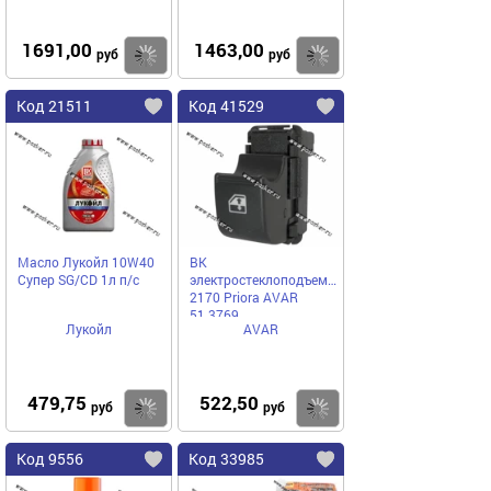
1691,00
1463,00
Купить
Купить
руб
руб
Код 21511
Код 41529
Масло Лукойл 10W40
ВК
Супер SG/CD 1л п/с
электростеклоподъемников
2170 Priora AVAR
51.3769
Лукойл
AVAR
479,75
522,50
Купить
Купить
руб
руб
Код 9556
Код 33985