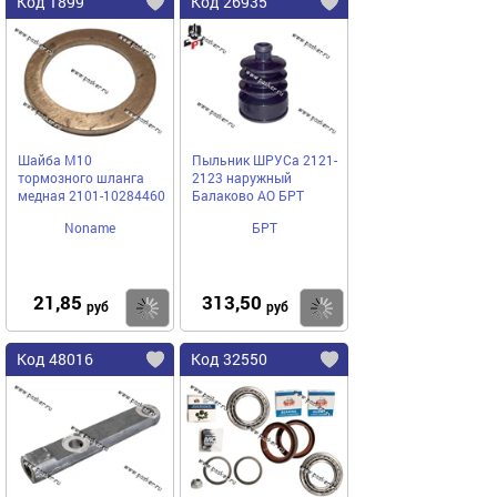
Код 1899
Код 26935
Шайба М10
Пыльник ШРУСа 2121-
тормозного шланга
2123 наружный
медная 2101-10284460
Балаково АО БРТ
Noname
БРТ
21,85
313,50
Купить
Купить
руб
руб
Код 48016
Код 32550