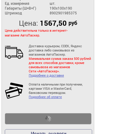
Ед. измерения
шт.
Габариты (Ш×В×Г)
190x100x190
Штрихкод
8902901985375
Цена:
1567,50
руб
Цена действительна только в интернет-
магазине АвтоПаскер.
Доставка курьером, CDEK, Яндекс
доставка либо самовывоз из
магазинов АвтоПаскер.
Минимальная сумма заказа 500 рублей
для всех способов доставки, кроме
самовывоза из магазинов
Сети «АвтоПаскер».
Подробнее о доставке
Оплата наличными при получении,
картами VISA и MasterCard,
банковским переводом.
Подробнее об оплате
Искать аналоги