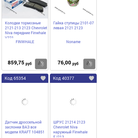
Колодки тормозные
Гайка ступицы 2101-07
2121-213 2123 Chevrolet
левая 2121 2123
Niva передние Finwhale
V221
FINWHALE
Noname
859,75
76,00
Купить
Купить
руб
руб
Код 65354
Код 40377
Датчик дроссельной
ШРУС 21214 2123
заслонки ВАЗ все
Chevrolet Niva
модели KRAFT 104851
наружный Finwhale
FJ213