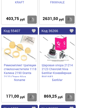
KRAFT
FINWHALE
403,75
2631,50
Купить
Купить
руб
руб
Код 55407
Код 36266
Ремкомплект трапеции
Шаровая опора 21214
стеклоочистителя 1118
2123 Chevrolet Niva
Калина 2190 Granta
БелМаг-Конвейерная
2123 Chevy Niva
BM1683
Noname
БелМаг
171,00
869,25
Купить
Купить
руб
руб