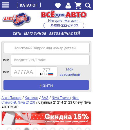
КАТАЛОГ
Интернет-магазин:
8-800-333-07-90
часы работы с 9:00 до 22:00 (пн-пт)
СЕТЬ МАГАЗИНОВ АВТОЗАПЧАСТЕЙ
или
Мои
или
автомобили
Найти
АвтоПаскер
/
Каталог
/
ВАЗ
/
Niva Travel (Niva
Chevrolet, Niva 2123)
/ Ступица 21214 2123 Chevy Niva
АВТОМИР