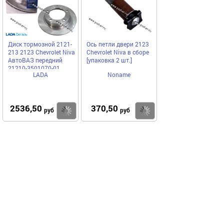
Диск тормозной 2121-
Ось петли двери 2123
213 2123 Chevrolet Niva
Chevrolet Niva в сборе
АвтоВАЗ передний
[упаковка 2 шт.]
21210-3501070-01
LADA
Noname
2536,50
370,50
Купить
Купить
руб
руб
Выгодное предложение
Код 23393
Код 23388