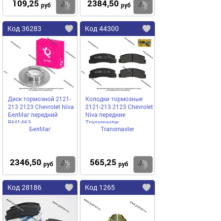
109,25
2384,50
Купить
Купить
руб
руб
Код 36283
Код 44300
Диск тормозной 2121-
Колодки тормозные
213 2123 Chevrolet Niva
2121-213 2123 Chevrolet
БелМаг передний
Niva передние
BM1463
Transmaster
БелМаг
Transmaster
2346,50
565,25
Купить
Купить
руб
руб
Код 28186
Код 1265