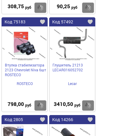
308,75
90,25
Купить
Купить
руб
руб
Код 75183
Код 57492
Втулка стабилизатора
Глушитель 21213
2123 Chevrolet Niva 6шт
LECAR016052702
ROSTECO
ROSTECO
Lecar
798,00
3410,50
Купить
Купить
руб
руб
Код 2805
Код 14266