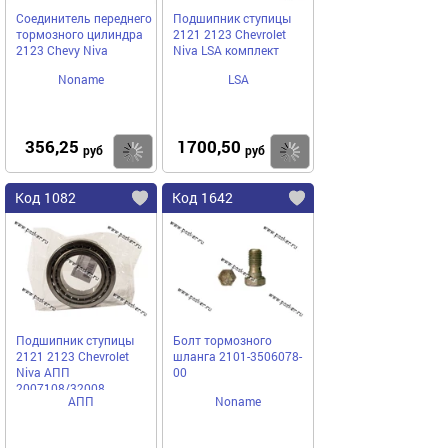
Соединитель переднего
Подшипник ступицы
тормозного цилиндра
2121 2123 Chevrolet
2123 Chevy Niva
Niva LSA комплект
Noname
LSA
356,25
1700,50
Купить
Купить
руб
руб
Код 1082
Код 1642
Подшипник ступицы
Болт тормозного
2121 2123 Chevrolet
шланга 2101-3506078-
Niva АПП
00
2007108/32008
АПП
Noname