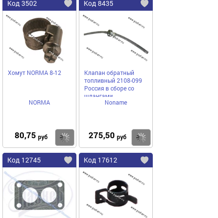
Код 3502
Код 8435
Хомут NORMA 8-12
Клапан обратный
топливный 2108-099
Россия в сборе со
шлангами
NORMA
Noname
80,75
275,50
Купить
Купить
руб
руб
Код 12745
Код 17612