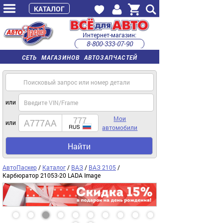
КАТАЛОГ
Интернет-магазин:
8-800-333-07-90
часы работы с 9:00 до 22:00 (пн-пт)
СЕТЬ МАГАЗИНОВ АВТОЗАПЧАСТЕЙ
или
Мои
или
автомобили
Найти
АвтоПаскер
/
Каталог
/
ВАЗ
/
ВАЗ 2105
/
Карбюратор 21053-20 LADA Image