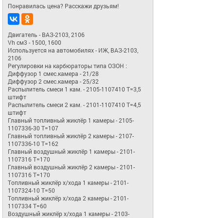
Понравилась цена? Расскажи друзьям!
Двигатель - ВАЗ-2103, 2106

Vh см3 - 1500, 1600 

Используется на автомобилях - ИЖ, ВАЗ-2103, 
2106

Регулировки на карбюраторы типа ОЗОН :

Диффузор 1 смес.камера - 21/28

Диффузор 2 смес.камера - 25/32

Распылитель смеси 1 кам. - 2105-1107410 T=3,5 
штифт

Распылитель смеси 2 кам. - 2101-1107410 T=4,5 
штифт

Главный топливный жиклёр 1 камеры - 2105-
1107336-30 T=107

Главный топливный жиклёр 2 камеры - 2107-
1107336-10 T=162

Главный воздушный жиклёр 1 камеры - 2101-
1107316 T=170

Главный воздушный жиклёр 2 камеры - 2101-
1107316 T=170

Топливный жиклёр х/хода 1 камеры - 2101-
1107324-10 T=50

Топливный жиклёр х/хода 2 камеры - 2101-
1107334 T=60

Воздушный жиклёр х/хода 1 камеры - 2103-