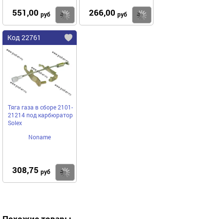
551,00
266,00
Купить
Купить
руб
руб
Код 22761
Тяга газа в сборе 2101-
21214 под карбюратор
Solex
Noname
308,75
Купить
руб
Похожие товары