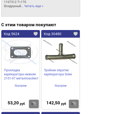
1107312 T=170

Воздушный
... Читать еще >
С этим товаром покупают
Код 5624
Код 30480
Прокладка
Тройник обратки
карбюратора нижняя
карбюратора Solex
2101-07 металлоасбест
Noname
Noname
53,20
142,50
Купить
Купить
руб
руб