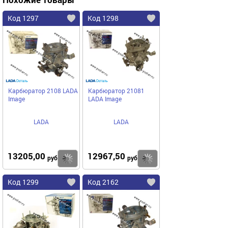
Код 1297
Код 1298
Карбюратор 2108 LADA
Карбюратор 21081
Image
LADA Image
LADA
LADA
13205,00
12967,50
Купить
Купить
руб
руб
Код 1299
Код 2162