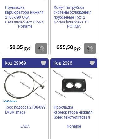
Прокладка
Хомут патрубков
карбюратора нижняя
системы охлаждения
2108-099 ОКА
пружинные 15x12
металлоасбест с 2-мя
Norma [упаковка 10
Noname
NORMA
отверстиями
шт.]
50,35
655,50
Купить
Купить
руб
руб
Код 29069
Код 2096
Трос подсоса 2108-099
Прокладка
LADA Image
карбюратора нижняя
Solex текстолитовая
LADA
Noname