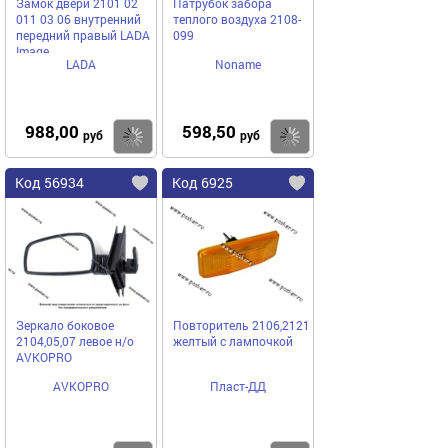
Замок двери 2101 02
Патрубок забора
011 03 06 внутренний
теплого воздуха 2108-
передний правый LADA
099
Image
LADA
Noname
988,00
598,50
Купить
Купить
руб
руб
Код 56934
Код 6925
Зеркало боковое
Повторитель 2106,2121
2104,05,07 левое н/о
желтый с лампочкой
AVKOPRO
AVKOPRO
Пласт-ДД