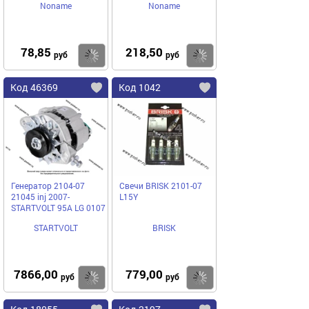
Noname
Noname
78,85
218,50
Купить
Купить
руб
руб
Код 46369
Код 1042
Генератор 2104-07
Свечи BRISK 2101-07
21045 inj 2007-
L15Y
STARTVOLT 95А LG 0107
STARTVOLT
BRISK
7866,00
779,00
Купить
Купить
руб
руб