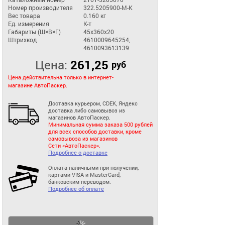
Номер производителя
322.5205900-М-К
Вес товара
0.160 кг
Ед. измерения
К-т
Габариты (Ш×В×Г)
45x360x20
Штрихкод
4610009645254,
4610093613139
Цена:
261,25
руб
Цена действительна только в интернет-
магазине АвтоПаскер.
Доставка курьером, CDEK, Яндекс
доставка либо самовывоз из
магазинов АвтоПаскер.
Минимальная сумма заказа 500 рублей
для всех способов доставки, кроме
самовывоза из магазинов
Сети «АвтоПаскер».
Подробнее о доставке
Оплата наличными при получении,
картами VISA и MasterCard,
банковским переводом.
Подробнее об оплате