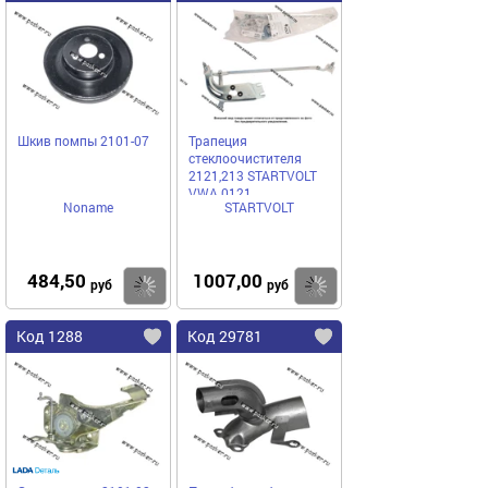
Шкив помпы 2101-07
Трапеция
стеклоочистителя
2121,213 STARTVOLT
VWA 0121
Noname
STARTVOLT
484,50
1007,00
Купить
Купить
руб
руб
Код 1288
Код 29781