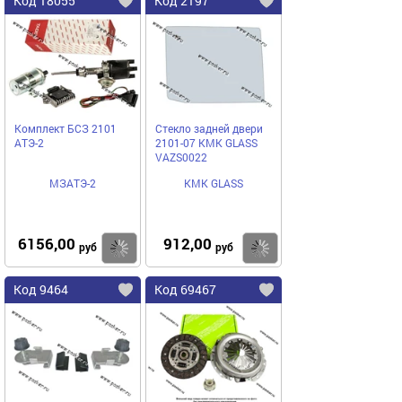
Код 18055
Код 2197
Комплект БСЗ 2101
Стекло задней двери
АТЭ-2
2101-07 КМК GLASS
VAZS0022
МЗАТЭ-2
КМК GLASS
6156,00
912,00
Купить
Купить
руб
руб
Код 9464
Код 69467