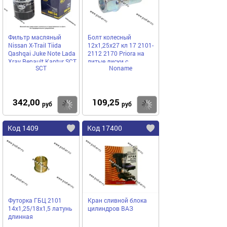
Фильтр масляный
Болт колесный
Nissan X-Trail Tiida
12х1,25х27 кл 17 2101-
Qashqai Juke Note Lada
2112 2170 Priora на
Xray Renault Kaptur SCT
литые диски с
SCT
Noname
SM134
буртиком н/о полый
342,00
109,25
Купить
Купить
руб
руб
Код 1409
Код 17400
Футорка ГБЦ 2101
Кран сливной блока
14х1,25/18х1,5 латунь
цилиндров ВАЗ
длинная