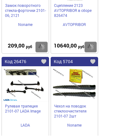
Замок поворотного
Сцепление 2123
стекла-форточки 2101-
AVTOPRIBOR в сборе
06, 2121
826474
Noname
AVTOPRIBOR
209,00
10640,00
Купить
Купить
руб
руб
Код 26476
Код 5704
Рулевая трапеция
Чехол на поводок
2101-07 LADA Image
стеклоочистителя
2101-07 2шт
LADA
Noname