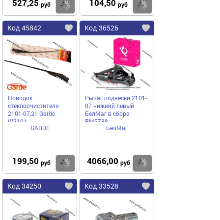
527,25
104,50
Купить
Купить
руб
руб
Код 45842
Код 36526
Поводок
Рычаг подвески 2101-
стеклоочистителя
07 нижний левый
2101-07,21 Garde
БелМаг в сборе
W2101
BM5738
GARDE
БелМаг
199,50
4066,00
Купить
Купить
руб
руб
Код 34250
Код 33528