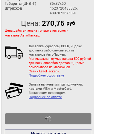
Габариты (Ш×В×Г)
35x37x60
Штрихкод
4623720483326,
4897073675091
Цена:
270,75
руб
Цена действительна только в интернет-
магазине АвтоПаскер.
Доставка курьером, CDEK, Яндекс
доставка либо самовывоз из
магазинов АвтоПаскер.
Минимальная сумма заказа 500 рублей
для всех способов доставки, кроме
самовывоза из магазинов
Сети «АвтоПаскер».
Подробнее о доставке
Оплата наличными при получении,
картами VISA и MasterCard,
банковским переводом.
Подробнее об оплате
Искать аналоги