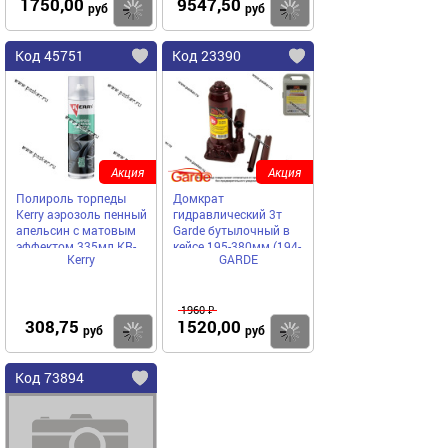
1750,00
9547,50
Купить
Купить
руб
руб
Код 45751
Код 23390
Акция
Акция
Полироль торпеды
Домкрат
Kerry аэрозоль пенный
гидравлический 3т
апельсин с матовым
Garde бутылочный в
эффектом 335мл KR-
кейсе 195-380мм (194-
Kerry
GARDE
905-3
372мм) DGC030
1960 ₽
308,75
1520,00
Купить
Купить
руб
руб
Код 73894