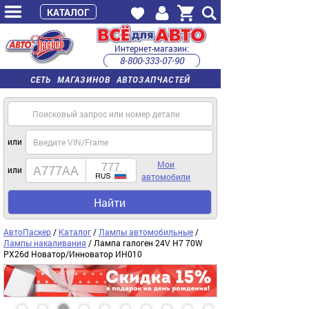
КАТАЛОГ
Интернет-магазин:
8-800-333-07-90
часы работы с 9:00 до 22:00 (пн-пт)
СЕТЬ МАГАЗИНОВ АВТОЗАПЧАСТЕЙ
или
Мои
или
автомобили
Найти
АвтоПаскер
/
Каталог
/
Лампы автомобильные
/
Лампы накаливания
/ Лампа галоген 24V H7 70W
PX26d Новатор/Инноватор ИН010