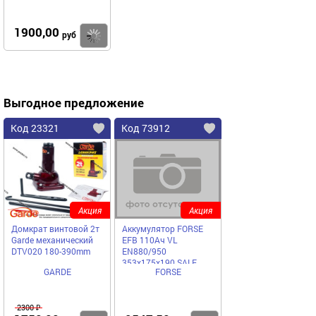
1900,00
Купить
руб
Выгодное предложение
Код 23321
Код 73912
Акция
Акция
Домкрат винтовой 2т
Аккумулятор FORSE
Garde механический
EFB 110Ач VL
DTV020 180-390mm
EN880/950
353х175х190 SALE
GARDE
FORSE
2300 ₽