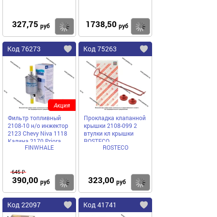
327,75
1738,50
Купить
Купить
руб
руб
Код 76273
Код 75263
Акция
Фильтр топливный
Прокладка клапанной
2108-10 н/о инжектор
крышки 2108-099 2
2123 Chevy Niva 1118
втулки кл крышки
Калина 2170 Priora
ROSTECO
FINWHALE
ROSTECO
Finwhale PF001M
645 ₽
390,00
323,00
Купить
Купить
руб
руб
Код 22097
Код 41741