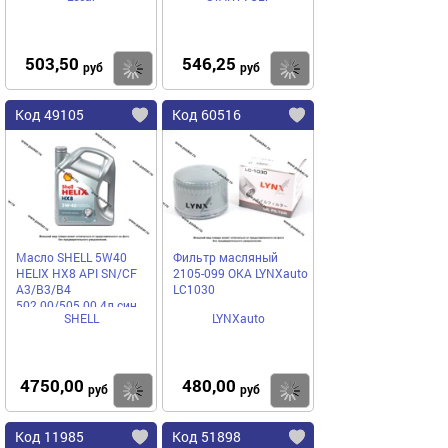
503,50
546,25
Купить
Купить
руб
руб
Код 49105
Код 60516
Масло SHELL 5W40
Фильтр масляный
HELIX HX8 API SN/CF
2105-099 ОКА LYNXauto
A3/B3/B4
LC1030
502.00/505.00 4л син
SHELL
LYNXauto
550052837/550051529
4750,00
480,00
Купить
Купить
руб
руб
Код 11985
Код 51898