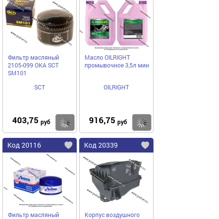
Фильтр масляный
Масло OILRIGHT
2105-099 ОКА SCT
промывочное 3,5л мин
SM101
SCT
OILRIGHT
403,75
916,75
Купить
Купить
руб
руб
Код 20116
Код 20339
Фильтр масляный
Корпус воздушного