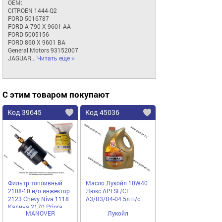
ОЕМ:

CITROEN 1444-Q2

FORD 5016787

FORD A 790 X 9601 AA

FORD 5005156

FORD 860 X 9601 BA

General Motors 93152007

JAGUAR
... Читать еще >
С этим товаром покупают
Код 39645
Код 45036
Фильтр топливный
Масло Лукойл 10W40
2108-10 н/о инжектор
Люкс API SL/CF
2123 Chevy Niva 1118
A3/B3/B4-04 5л п/с
Калина 2170 Priora
MANOVER
Лукойл
MANOVER MR9205342