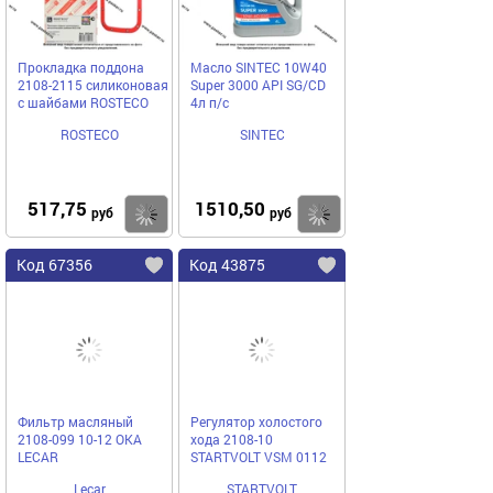
Прокладка поддона
Масло SINTEC 10W40
2108-2115 силиконовая
Super 3000 API SG/CD
с шайбами ROSTECO
4л п/с
ROSTECO
SINTEC
517,75
1510,50
Купить
Купить
руб
руб
Код 67356
Код 43875
Фильтр масляный
Регулятор холостого
2108-099 10-12 ОКА
хода 2108-10
LECAR
STARTVOLT VSM 0112
Lecar
STARTVOLT