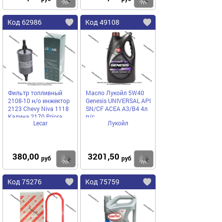
Код 62986
Код 49108
Фильтр топливный
Масло Лукойл 5W40
2108-10 н/о инжектор
Genesis UNIVERSAL API
2123 Chevy Niva 1118
SN/CF ACEA A3/B4 4л
Калина 2170 Priora
п/с
Lecar
Лукойл
LECAR
380,00
3201,50
Купить
Купить
руб
руб
Код 75276
Код 75759