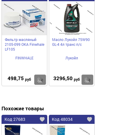
Фильтр масляный
Масло Лукойл 75W90
2105-099 ОКА Finwhale
GL-4 4л транс п/с
LF105
FINWHALE
Лукойл
498,75
3296,50
Купить
Купить
руб
руб
Похожие товары
Код 27683
Код 48034