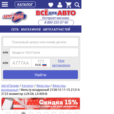
КАТАЛОГ
Интернет-магазин:
8-800-333-07-90
часы работы с 9:00 до 22:00 (пн-пт)
СЕТЬ МАГАЗИНОВ АВТОЗАПЧАСТЕЙ
или
Мои
или
автомобили
Найти
АвтоПаскер
/
Каталог
/
Фильтры
/
Фильтры
воздушные
/ Фильтр воздушный 2108-10 11-15 21214
2123 инжектор LUX-OIL LX-409-B