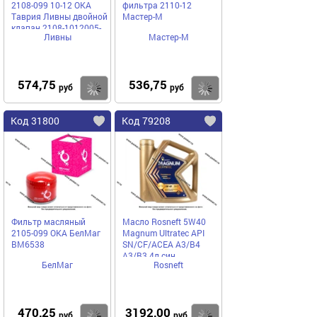
2108-099 10-12 ОКА
фильтра 2110-12
Таврия Ливны двойной
Мастер-М
клапан 2108-1012005-
Ливны
Мастер-М
10
574,75
536,75
Купить
Купить
руб
руб
Код 31800
Код 79208
Фильтр масляный
Масло Rosneft 5W40
2105-099 ОКА БелМаг
Magnum Ultratec API
BM6538
SN/CF/ACEA A3/B4
A3/B3 4л син
БелМаг
Rosneft
470,25
3192,00
Купить
Купить
руб
руб