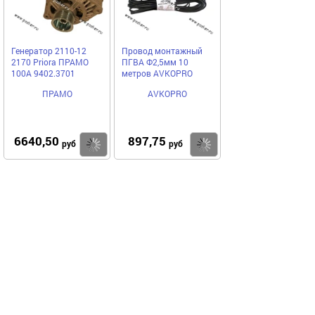
Генератор 2110-12
Провод монтажный
2170 Priora ПРАМО
ПГВА Ф2,5мм 10
100А 9402.3701
метров AVKOPRO
ПРАМО
AVKOPRO
6640,50
897,75
Купить
Купить
руб
руб
Выгодное предложение
Код 38324
Код 22956