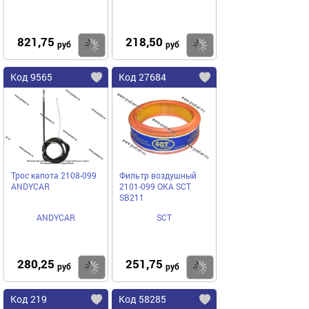
821,75
218,50
Купить
Купить
руб
руб
Код 9565
Код 27684
Трос капота 2108-099
Фильтр воздушный
ANDYСAR
2101-099 ОКА SCT
SB211
ANDYCAR
SCT
280,25
251,75
Купить
Купить
руб
руб
Код 219
Код 58285