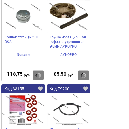
Колпак ступицы 2101
Трубка изоляционная
ОКА
гофра внутренний ф
9,8мм AVKOPRO
Noname
AVKOPRO
118,75
85,50
Купить
Купить
руб
руб
Код 38155
Код 79200