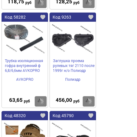
118,75
128,25
Купить
Купить
руб
руб
Код 58282
Код 9263
Трубка изоляционная
Заглушка проема
гофра внутренний ф
рулевых тяг 2110 после
6,8/6,6мм AVKOPRO
1999г н/о Полиэдр
AVKOPRO
Полиэдр
63,65
456,00
Купить
Купить
руб
руб
Код 48320
Код 45790