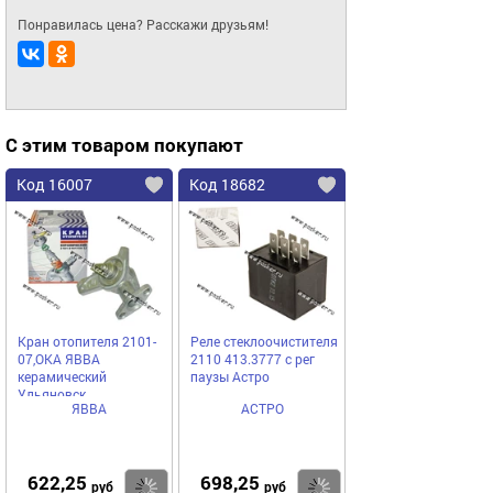
Понравилась цена? Расскажи друзьям!
С этим товаром покупают
Код 16007
Код 18682
Кран отопителя 2101-
Реле стеклоочистителя
07,ОКА ЯВВА
2110 413.3777 с рег
керамический
паузы Астро
Ульяновск
ЯВВА
АСТРО
622,25
698,25
Купить
Купить
руб
руб