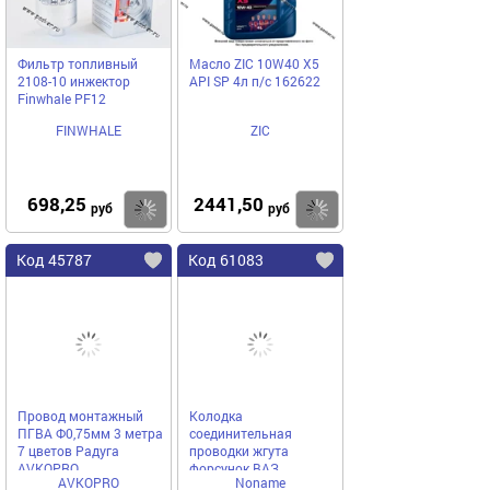
Фильтр топливный
Масло ZIC 10W40 X5
2108-10 инжектор
API SP 4л п/с 162622
Finwhale PF12
FINWHALE
ZIC
698,25
2441,50
Купить
Купить
руб
руб
Код 45787
Код 61083
Провод монтажный
Колодка
ПГВА Ф0,75мм 3 метра
соединительная
7 цветов Радуга
проводки жгута
AVKOPRO
форсунок ВАЗ
AVKOPRO
Noname