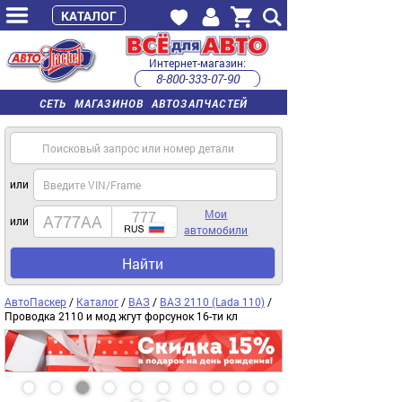
КАТАЛОГ
Интернет-магазин:
8-800-333-07-90
часы работы с 9:00 до 22:00 (пн-пт)
СЕТЬ МАГАЗИНОВ АВТОЗАПЧАСТЕЙ
или
Мои
или
автомобили
Найти
АвтоПаскер
/
Каталог
/
ВАЗ
/
ВАЗ 2110 (Lada 110)
/
Проводка 2110 и мод жгут форсунок 16-ти кл