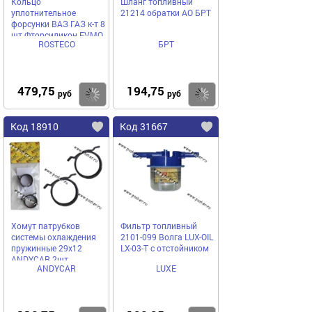
Кольцо
Шланг топливный
уплотнительное
21214 обратки АО БРТ
форсунки ВАЗ ГАЗ к-т 8
шт Фторсиликон FVMQ
ROSTECO
БРТ
ROSTECO
479,75
194,75
Купить
Купить
руб
руб
Код 18910
Код 31667
Хомут патрубков
Фильтр топливный
системы охлаждения
2101-099 Волга LUX-OIL
пружинные 29x12
LX-03-T с отстойником
ANDYCAR 2шт.
ANDYCAR
LUXE