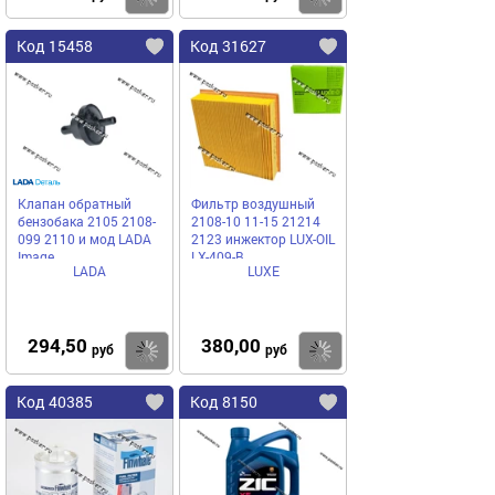
Код 15458
Код 31627
Клапан обратный
Фильтр воздушный
бензобака 2105 2108-
2108-10 11-15 21214
099 2110 и мод LADA
2123 инжектор LUX-OIL
Image
LX-409-B
LADA
LUXE
294,50
380,00
Купить
Купить
руб
руб
Код 40385
Код 8150