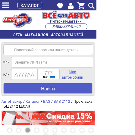
КАТАЛОГ
Интернет-магазин:
8-800-333-07-90
часы работы с 9:00 до 22:00 (пн-пт)
СЕТЬ МАГАЗИНОВ АВТОЗАПЧАСТЕЙ
или
Мои
или
автомобили
Найти
АвтоПаскер
/
Каталог
/
ВАЗ
/
ВАЗ 2112
/ Прокладка
ГБЦ 2112 LECAR