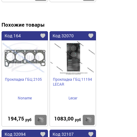
Похожие товары
Код 164
Код 32070
Прокладка ГБЦ 2105
Прокладка ГБЦ 11194
LECAR
Noname
Lecar
194,75
1083,00
Купить
Купить
руб
руб
Код 32094
Код 32107