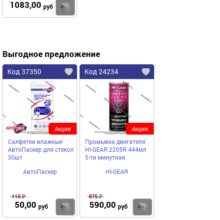
1083,00
Купить
руб
Выгодное предложение
Код 37350
Код 24234
Акция
Акция
Салфетки влажные
Промывка двигателя
АвтоПаскер для стекол
HI-GEAR 2205R 444мл
30шт
5-ти минутная
АвтоПаскер
HI-GEAR
115 ₽
875 ₽
50,00
590,00
Купить
Купить
руб
руб