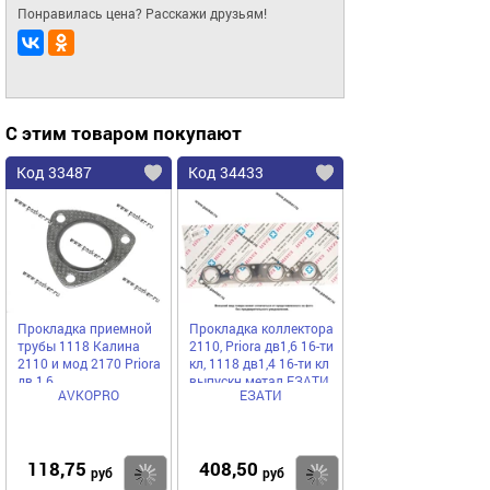
Понравилась цена? Расскажи друзьям!
С этим товаром покупают
Код 33487
Код 34433
Прокладка приемной
Прокладка коллектора
трубы 1118 Калина
2110, Priora дв1,6 16-ти
2110 и мод 2170 Priora
кл, 1118 дв1,4 16-ти кл
дв 1,6
выпускн метал ЕЗАТИ
AVKOPRO
ЕЗАТИ
PREMIUM
118,75
408,50
Купить
Купить
руб
руб