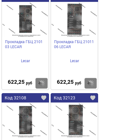
Прокладка ГБЦ 2101
Прокладка ГБЦ 21011
03 LECAR
06 LECAR
Lecar
Lecar
622,25
622,25
Купить
Купить
руб
руб
Код 32108
Код 32123