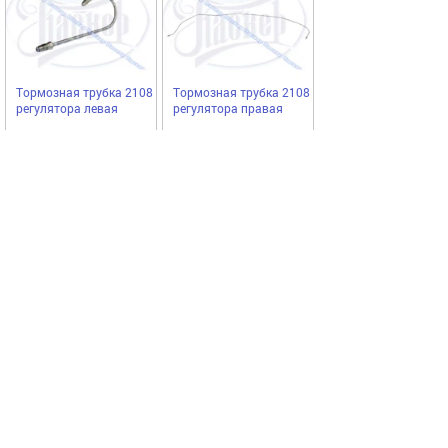
Тормозная трубка 2108
Тормозная трубка 2108
регулятора левая
регулятора правая
Lejardine
Lejardine
76,95
175,75
Купить
Купить
руб
руб
Выгодное предложение
Код 14614
Код 14425