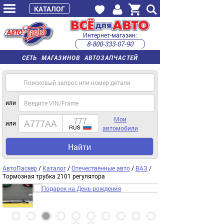
КАТАЛОГ
Интернет-магазин:
8-800-333-07-90
часы работы с 9:00 до 22:00 (пн-пт)
СЕТЬ МАГАЗИНОВ АВТОЗАПЧАСТЕЙ
или
Мои
или
автомобили
Найти
АвтоПаскер
/
Каталог
/
Отечественные авто
/
ВАЗ
/
Тормозная трубка 2101 регулятора