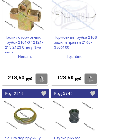
Тройник тормозных
Тормозная трубка 2108
трубок 2101-07 2121-
задняя правая 2108-
213 2123 Chevy Niva
3506100
цинк
Noname
Lejardine
218,50
123,50
Купить
Купить
руб
руб
Код 2319
Код 5745
Чашка под пружину
Втулка рычага