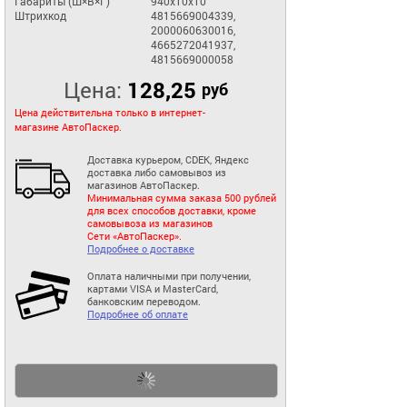
Габариты (Ш×В×Г)
940x10x10
Штрихкод
4815669004339,
2000060630016,
4665272041937,
4815669000058
Цена:
128,25
руб
Цена действительна только в интернет-
магазине АвтоПаскер.
Доставка курьером, CDEK, Яндекс
доставка либо самовывоз из
магазинов АвтоПаскер.
Минимальная сумма заказа 500 рублей
для всех способов доставки, кроме
самовывоза из магазинов
Сети «АвтоПаскер».
Подробнее о доставке
Оплата наличными при получении,
картами VISA и MasterCard,
банковским переводом.
Подробнее об оплате