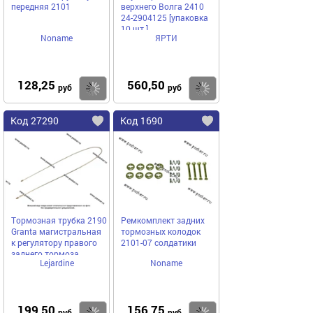
передняя 2101
верхнего Волга 2410
24-2904125 [упаковка
10 шт.]
Noname
ЯРТИ
128,25
560,50
Купить
Купить
руб
руб
Код 27290
Код 1690
Тормозная трубка 2190
Ремкомплект задних
Granta магистральная
тормозных колодок
к регулятору правого
2101-07 солдатики
заднего тормоза
Lejardine
Noname
21900-3506580-01
199,50
156,75
руб
руб