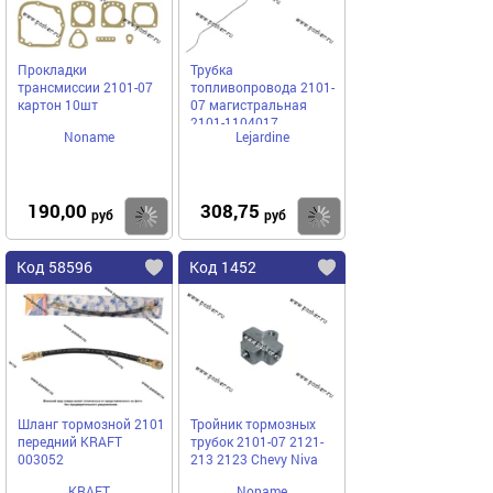
Прокладки
Трубка
трансмиссии 2101-07
топливопровода 2101-
картон 10шт
07 магистральная
2101-1104017
Noname
Lejardine
190,00
308,75
Купить
Купить
руб
руб
Код 58596
Код 1452
Шланг тормозной 2101
Тройник тормозных
передний KRAFT
трубок 2101-07 2121-
003052
213 2123 Chevy Niva
KRAFT
Noname