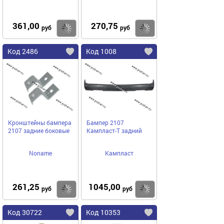
фторкаучук FPM
361,00
270,75
Купить
Купить
руб
руб
Код 2486
Код 1008
Кронштейны бампера
Бампер 2107
2107 задние боковые
Кампласт-Т задний
Noname
Кампласт
261,25
1045,00
Купить
Купить
руб
руб
Код 30722
Код 10353