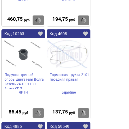
460,75
194,75
Купить
Купить
руб
руб
Код 10263
Код 4698
Подушка третьей
Тормозная трубка 2101
опоры двигателя Волга
передняя правая
Газель 24-1001130
5ступ КПП
ЯРТИ
Lejardine
86,45
137,75
Купить
Купить
руб
руб
Код 4885
Код 59549