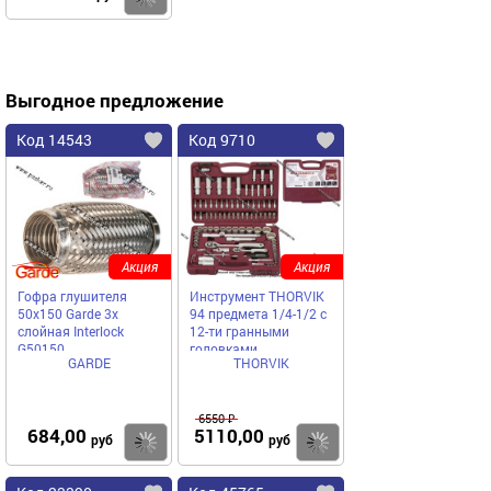
Выгодное предложение
Код 14543
Код 9710
Акция
Акция
Гофра глушителя
Инструмент THORVIK
50x150 Garde 3х
94 предмета 1/4-1/2 с
слойная Interloсk
12-ти гранными
G50150
головками
GARDE
THORVIK
6550 ₽
684,00
5110,00
Купить
Купить
руб
руб