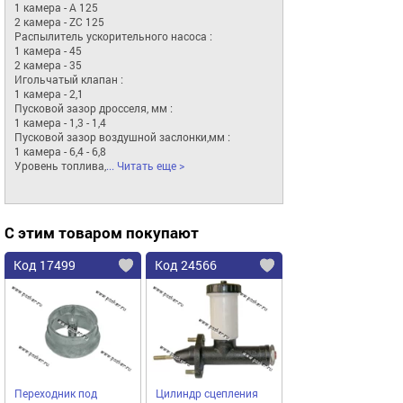
1 камера - A 125

2 камера - ZC 125

Распылитель ускорительного насоса :

1 камера - 45

2 камера - 35

Игольчатый клапан :

1 камера - 2,1

Пусковой зазор дросселя, мм :

1 камера - 1,3 - 1,4

Пусковой зазор воздушной заслонки,мм :

1 камера - 6,4 - 6,8

Уровень топлива,
... Читать еще >
С этим товаром покупают
Код 17499
Код 24566
Переходник под
Цилиндр сцепления