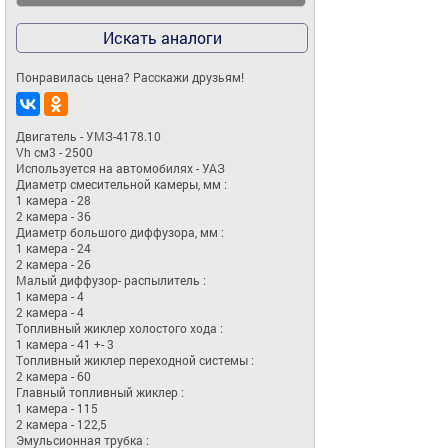
Искать аналоги
Понравилась цена? Расскажи друзьям!
Двигатель - УМЗ-4178.10

Vh см3 - 2500

Используется на автомобилях - УАЗ

Диаметр смесительной камеры, мм :

1 камера - 28

2 камера - 36

Диаметр большого диффузора, мм :

1 камера - 24

2 камера - 26

Малый диффузор- распылитель :

1 камера - 4

2 камера - 4

Топливный жиклер холостого хода :

1 камера - 41 +- 3

Топливный жиклер переходной системы :

2 камера - 60

Главный топливный жиклер :

1 камера - 115

2 камера - 122,5

Эмульсионная трубка :
