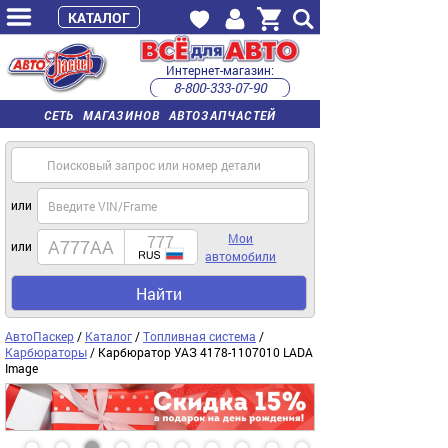
КАТАЛОГ
Интернет-магазин:
8-800-333-07-90
часы работы с 9:00 до 22:00 (пн-пт)
СЕТЬ МАГАЗИНОВ АВТОЗАПЧАСТЕЙ
или
Мои
или
автомобили
Найти
АвтоПаскер
/
Каталог
/
Топливная система
/
Карбюраторы
/ Карбюратор УАЗ 4178-1107010 LADA
Image