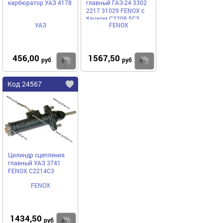
карбюратор УАЗ 4178
главный ГАЗ-24 3302
2217 31029 FENOX с
бачком C2209.5C3
УАЗ
FENOX
456,00
1567,50
Купить
Купить
руб
руб
Код 24567
Цилиндр сцепления
главный УАЗ 3741
FENOX C2214C3
FENOX
1434,50
Купить
руб