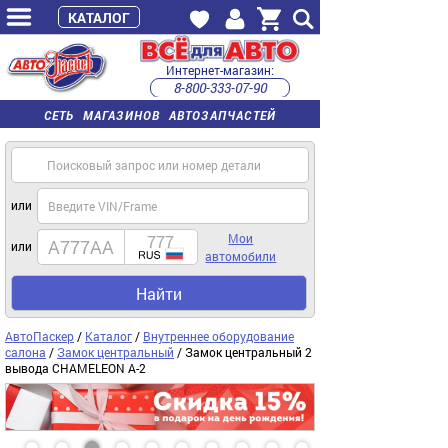
КАТАЛОГ
Интернет-магазин:
8-800-333-07-90
часы работы с 9:00 до 22:00 (пн-пт)
СЕТЬ МАГАЗИНОВ АВТОЗАПЧАСТЕЙ
или
Мои
или
автомобили
Найти
АвтоПаскер
/
Каталог
/
Внутреннее оборудование
салона
/
Замок центральный
/ Замок центральный 2
вывода CHAMELEON A-2