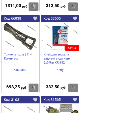
1311,00
313,50
Купить
Купить
руб
руб
Код 66938
Код 53605
Акция
Тоннель пола 2114
Клей для зеркала
Кампласт
заднего вида Kerry
2х0,5гр KR-152
Кампласт
Kerry
698,25
332,50
Купить
Купить
руб
руб
Код 3108
Код 31565