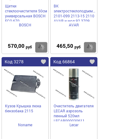
Щетки
ВК
стеклоочистителя 50см
электростеклоподъемников
универсальная BOSCH
2101-099 2113-15 2110
ECO 670
AVAR и мод 92.3709
BOSCH
AVAR
570,00
465,50
Купить
Купить
руб
руб
Код 3278
Код 66864
Кузов Крышка люка
Очиститель двигателя
бензобака 2115
LECAR аэрозоль
пенный 520мл
LECAR000030611
Noname
Lecar