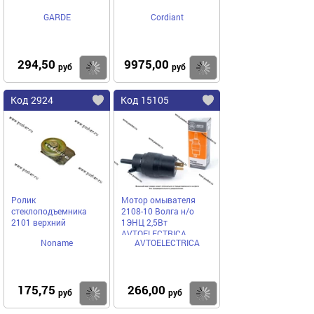
GARDE
Cordiant
294,50
9975,00
Купить
Купить
руб
руб
Код 2924
Код 15105
Ролик
Мотор омывателя
стеклоподъемника
2108-10 Волга н/о
2101 верхний
1ЭНЦ 2,5Вт
AVTOELECTRICA
Noname
AVTOELECTRICA
175,75
266,00
Купить
Купить
руб
руб