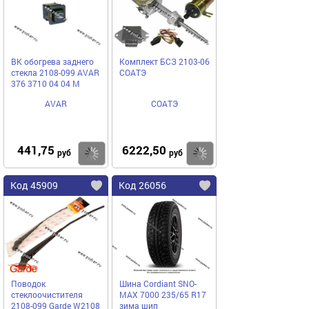
ВК обогрева заднего
Комплект БСЗ 2103-06
стекла 2108-099 AVAR
СОАТЭ
376 3710 04 04 М
AVAR
СОАТЭ
441,75
6222,50
Купить
Купить
руб
руб
Код 45909
Код 26056
Поводок
Шина Cordiant SNO-
стеклоочистителя
MAX 7000 235/65 R17
2108-099 Garde W2108
зима шип