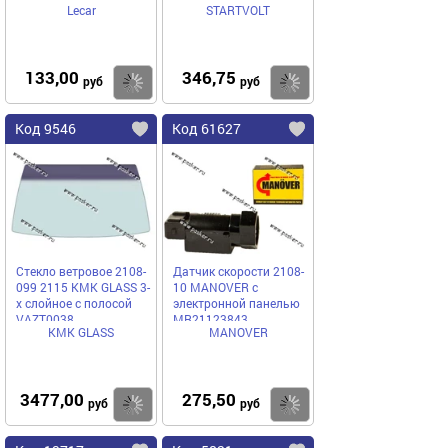
Lecar
STARTVOLT
(прорезин) 16AWG
LECAR
133,00
346,75
Купить
Купить
руб
руб
Код 9546
Код 61627
Стекло ветровое 2108-
Датчик скорости 2108-
099 2115 КМК GLASS 3-
10 MANOVER с
х слойное с полосой
электронной панелью
VAZT0038
MR21123843
КМК GLASS
MANOVER
3477,00
275,50
Купить
Купить
руб
руб