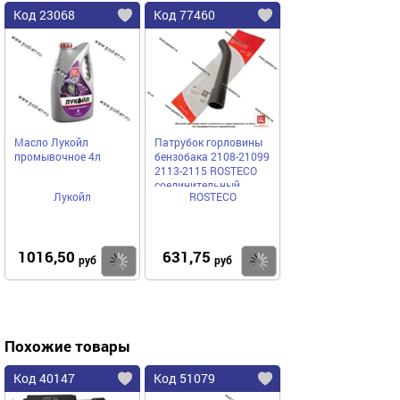
Код 23068
Код 77460
Масло Лукойл
Патрубок горловины
промывочное 4л
бензобака 2108-21099
2113-2115 ROSTECO
соединительный
Лукойл
ROSTECO
382мм 20222
1016,50
631,75
Купить
Купить
руб
руб
Похожие товары
Код 40147
Код 51079