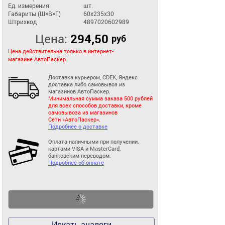
Ед. измерения
шт.
Габариты (Ш×В×Г)
60x235x30
Штрихкод
4897020602989
Цена:
294,50
руб
Цена действительна только в интернет-
магазине АвтоПаскер.
Доставка курьером, CDEK, Яндекс
доставка либо самовывоз из
магазинов АвтоПаскер.
Минимальная сумма заказа 500 рублей
для всех способов доставки, кроме
самовывоза из магазинов
Сети «АвтоПаскер».
Подробнее о доставке
Оплата наличными при получении,
картами VISA и MasterCard,
банковским переводом.
Подробнее об оплате
Искать аналоги