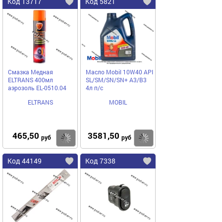
Код 13717
Код 5821
Смазка Медная
Масло Mobil 10W40 API
ELTRANS 400мл
SL/SM/SN/SN+ A3/B3
аэрозоль EL-0510.04
4л п/с
ELTRANS
MOBIL
465,50
3581,50
Купить
Купить
руб
руб
Код 44149
Код 7338