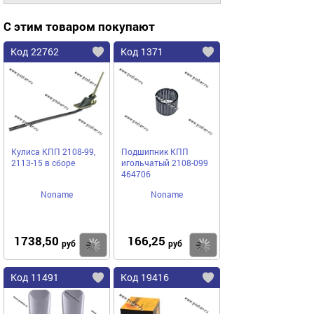
С этим товаром покупают
Код 22762
Код 1371
Кулиса КПП 2108-99,
Подшипник КПП
2113-15 в сборе
игольчатый 2108-099
464706
Noname
Noname
1738,50
166,25
Купить
Купить
руб
руб
Код 11491
Код 19416