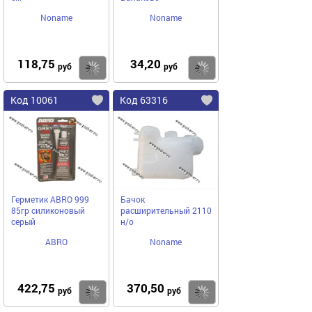
Noname
Noname
118,75
34,20
Купить
Купить
руб
руб
Код 10061
Код 63316
Герметик ABRO 999
Бачок
85гр силиконовый
расширительный 2110
серый
н/о
ABRO
Noname
422,75
370,50
Купить
Купить
руб
руб