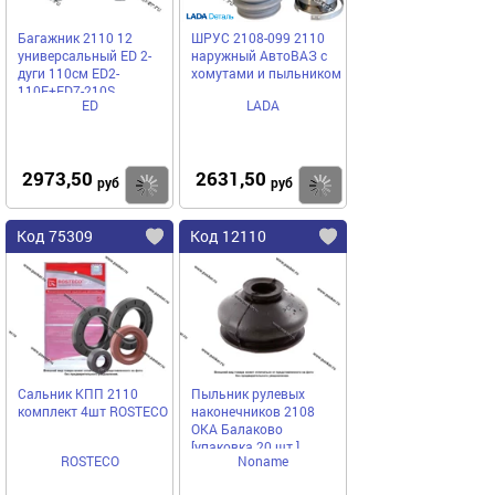
Багажник 2110 12
ШРУС 2108-099 2110
универсальный ED 2-
наружный АвтоВАЗ с
дуги 110см ED2-
хомутами и пыльником
110F+ED7-210S
ED
LADA
2973,50
2631,50
Купить
Купить
руб
руб
Код 75309
Код 12110
Сальник КПП 2110
Пыльник рулевых
комплект 4шт ROSTECO
наконечников 2108
ОКА Балаково
[упаковка 20 шт.]
ROSTECO
Noname