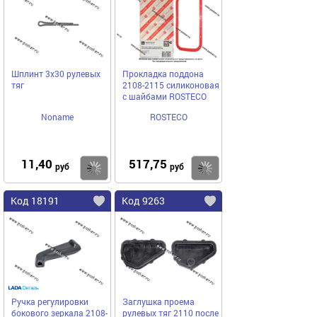
Шплинт 3х30 рулевых
Прокладка поддона
тяг
2108-2115 силиконовая
с шайбами ROSTECO
Noname
ROSTECO
11,40
517,75
Купить
Купить
руб
руб
Код 18191
Код 9263
Ручка регулировки
Заглушка проема
бокового зеркала 2108-
рулевых тяг 2110 после