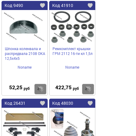
Код 9490
Код 41910
Шпонка коленвала и
Ремкомплект крышки
распредвала 2108 ОКА
ГРМ 2112 16-ти кл 1,5л
12,5х4х5
Noname
Noname
52,25
422,75
Купить
Купить
руб
руб
Код 26431
Код 48030