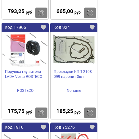
793,25
665,00
Купить
Купить
руб
руб
Код 17966
Код 924
Подушка глушителя
Прокладки КПП 2108-
LADA Vesta ROSTECO
099 паронит 3шт
ROSTECO
Noname
175,75
185,25
Купить
Купить
руб
руб
Код 1910
Код 75276