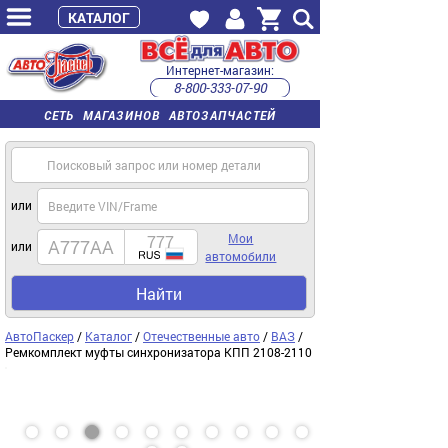
КАТАЛОГ
Интернет-магазин:
8-800-333-07-90
часы работы с 9:00 до 22:00 (пн-пт)
СЕТЬ МАГАЗИНОВ АВТОЗАПЧАСТЕЙ
или
Мои
или
автомобили
Найти
АвтоПаскер
/
Каталог
/
Отечественные авто
/
ВАЗ
/
Ремкомплект муфты синхронизатора КПП 2108-2110