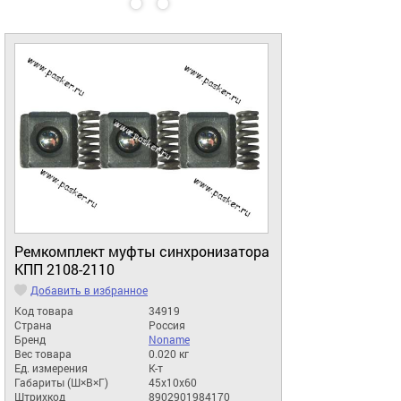
Ремкомплект муфты синхронизатора
КПП 2108-2110
Добавить в избранное
Код товара
34919
Страна
Россия
Бренд
Noname
Вес товара
0.020 кг
Ед. измерения
К-т
Габариты (Ш×В×Г)
45x10x60
Штрихкод
8902901984170