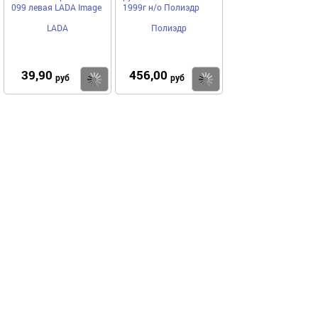
099 левая LADA Image
1999г н/о Полиэдр
LADA
Полиэдр
39,90
456,00
Купить
Купить
руб
руб
Выгодное предложение
Код 71750
Код 30377
Акция
Акция
Аккумулятор POWER
Очиститель
100Ач EN800 ASIA
автокондиционера
303х172х225 115D31R
AGAT-AVTO Silverline
520мл пенный
POWER
AGAT-AVTO