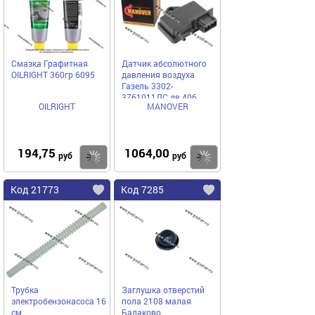
Смазка Графитная
Датчик абсолютного
ОILRIGHT 360гр 6095
давления воздуха
Газель 3302-
3761011ДС дв.406
OILRIGHT
MANOVER
MANOVER MR33023829
194,75
1064,00
Купить
Купить
руб
руб
Код 21773
Код 7285
Трубка
Заглушка отверстий
электробензонасоса 16
пола 2108 малая
см
Балаково