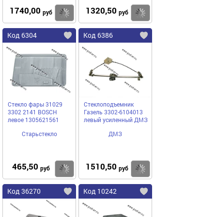
1740,00
1320,50
Купить
Купить
руб
руб
Код 6304
Код 6386
Стекло фары 31029
Стеклоподъемник
3302 2141 BOSCH
Газель 3302-6104013
левое 1305621561
левый усиленный ДМЗ
Старьстекло
ДМЗ
465,50
1510,50
Купить
Купить
руб
руб
Код 36270
Код 10242