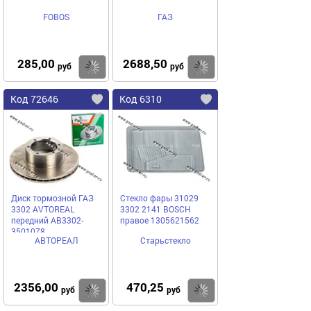
FOBOS
ГАЗ
285,00
2688,50
Купить
Купить
руб
руб
Код 72646
Код 6310
Диск тормозной ГАЗ
Стекло фары 31029
3302 AVTOREAL
3302 2141 BOSCH
передний AB3302-
правое 1305621562
3501078
АВТОРЕАЛ
Старьстекло
2356,00
470,25
Купить
Купить
руб
руб