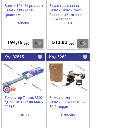
Болт М16х120 рессоры
Втулка рессорная
Газель с гайкой и
Газель Газель Next
гровером
Соболь сайлентблок
3302-2902027
Noname
G-PART
194,75
513,00
Купить
Купить
руб
руб
Код 32515
Код 5263
Резонатор Газель-3302
Замок зажигания
дв.406 ФОБОС длинный
Газель 3302-3704010-
32515
60 Рекардо
FOBOS
Рекардо