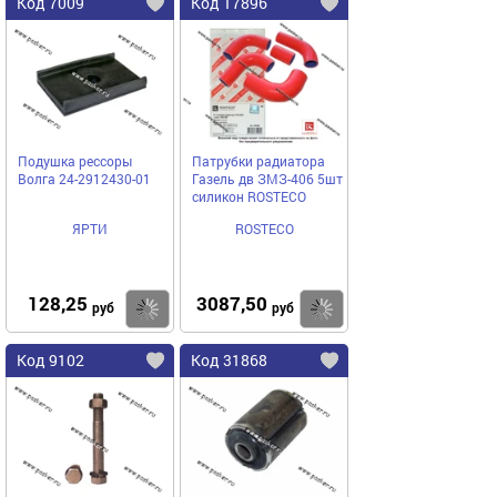
Код 7009
Код 17896
Подушка рессоры
Патрубки радиатора
Волга 24-2912430-01
Газель дв ЗМЗ-406 5шт
силикон ROSTECO
ЯРТИ
ROSTECO
128,25
3087,50
Купить
Купить
руб
руб
Код 9102
Код 31868