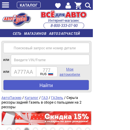
КАТАЛОГ
Интернет-магазин:
8-800-333-07-90
часы работы с 9:00 до 22:00 (пн-пт)
СЕТЬ МАГАЗИНОВ АВТОЗАПЧАСТЕЙ
или
Мои
или
автомобили
Найти
АвтоПаскер
/
Каталог
/
ГАЗ
/
ГАЗель
/ Серьга
рессоры задней Газель в сборе с пальцами на 2
рессоры