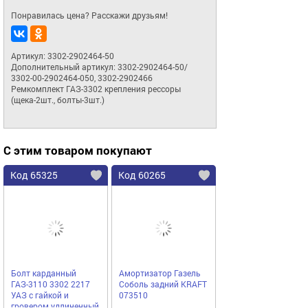
Понравилась цена? Расскажи друзьям!
Артикул: 3302-2902464-50

Дополнительный артикул: 3302-2902464-50/ 
3302-00-2902464-050, 3302-2902466

Ремкомплект ГАЗ-3302 крепления рессоры 
(щека-2шт., болты-3шт.)
С этим товаром покупают
Код 65325
Код 60265
Болт карданный
Амортизатор Газель
ГАЗ-3110 3302 2217
Соболь задний KRAFT
УАЗ с гайкой и
073510
гровером удлиненный