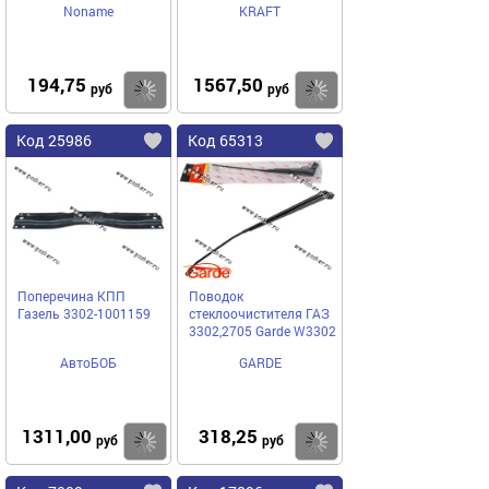
Noname
KRAFT
комплект 4шт 2217-
2200800-01
194,75
1567,50
Купить
Купить
руб
руб
Код 25986
Код 65313
Поперечина КПП
Поводок
Газель 3302-1001159
стеклоочистителя ГАЗ
3302,2705 Garde W3302
АвтоБОБ
GARDE
1311,00
318,25
Купить
Купить
руб
руб