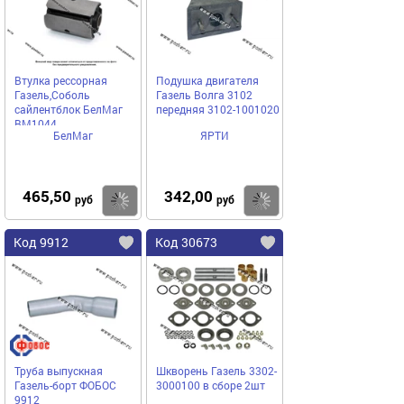
Втулка рессорная
Подушка двигателя
Газель,Соболь
Газель Волга 3102
сайлентблок БелМаг
передняя 3102-1001020
BM1044
БелМаг
ЯРТИ
465,50
342,00
Купить
Купить
руб
руб
Код 9912
Код 30673
Труба выпускная
Шкворень Газель 3302-
Газель-борт ФОБОС
3000100 в сборе 2шт
9912