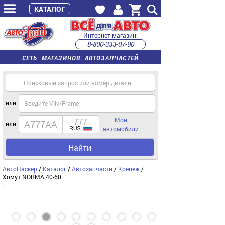
КАТАЛОГ
Интернет-магазин:
8-800-333-07-90
часы работы с 9:00 до 22:00 (пн-пт)
СЕТЬ МАГАЗИНОВ АВТОЗАПЧАСТЕЙ
или
Мои
или
автомобили
Найти
АвтоПаскер
/
Каталог
/
Автозапчасти
/
Крепеж
/
Хомут NORMA 40-60