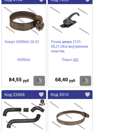
Хомут NORMA 20-32
Ручка двери 2101-
06,21,ОКА внутренняя
пластик
NORMA
Пласт-ДД
84,55
68,40
Купить
Купить
руб
руб
Код 22606
Код 3510