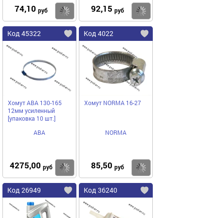
74,10
92,15
Купить
Купить
руб
руб
Код 45322
Код 4022
Хомут ABA 130-165
Хомут NORMA 16-27
12мм усиленный
[упаковка 10 шт.]
ABA
NORMA
4275,00
85,50
Купить
Купить
руб
руб
Код 26949
Код 36240