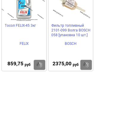
Тосол FELIX-45 3кг
Фильтр топливный
2101-099 Волга BOSCH
058 [упаковка 10 шт.]
FELIX
BOSCH
859,75
2375,00
Купить
Купить
руб
руб
Выгодное предложение
Код 23387
Код 77202