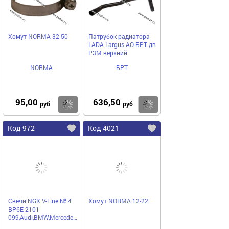
Хомут NORMA 32-50
Патрубок радиатора
LADA Largus АО БРТ дв
Р3М верхний
NORMA
БРТ
95,00
636,50
Купить
Купить
руб
руб
Код 972
Код 4021
Свечи NGK V-Line № 4
Хомут NORMA 12-22
BP6E 2101-
099,Audi,BMW,Mercedes,Mitsubishi