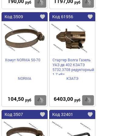
190,00
1197,00
Купить
Купить
руб
руб
Код 3509
Код 61956
Хомут NORMA 50-70
Стартер Волга Газель
УАЗ дв 402 КЗАТЭ
5732.3708 редукторный
1.7 кВт
NORMA
КЗАТЭ
104,50
6403,00
Купить
Купить
руб
руб
Код 3507
Код 32401