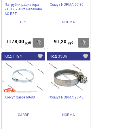
Патрубки радиатора
Хомут NORMA 60-80
2101-07 4шт Балаково
АО БРТ
БРТ
NORMA
1178,00
91,20
Купить
Купить
руб
руб
Код 1194
Код 3506
Хомут Garde 60-80
Хомут NORMA 25-40
GARDE
NORMA