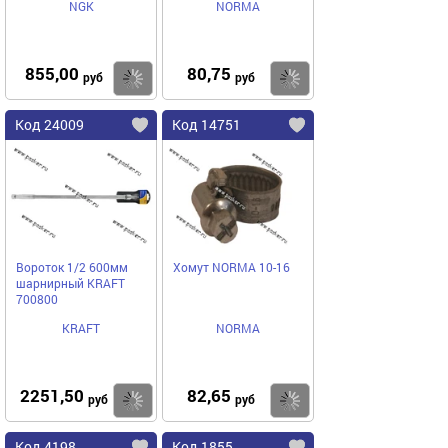
NGK
NORMA
855,00
80,75
Купить
Купить
руб
руб
Код 24009
Код 14751
Вороток 1/2 600мм
Хомут NORMA 10-16
шарнирный KRAFT
700800
KRAFT
NORMA
2251,50
82,65
Купить
Купить
руб
руб
Код 4198
Код 1855