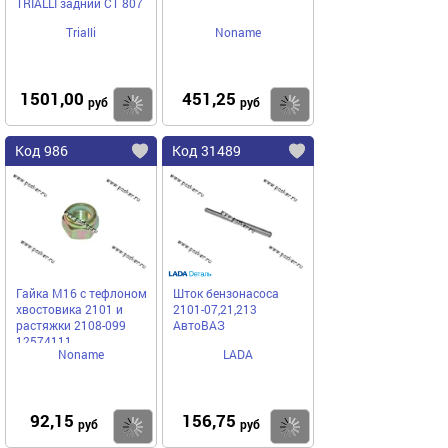
TRIALLI задний CT 807
Trialli
Noname
1501,00
451,25
Купить
Купить
руб
руб
Код 986
Код 31489
Гайка М16 с тефлоном
Шток бензонасоса
хвостовика 2101 и
2101-07,21,213
растяжки 2108-099
АвтоВАЗ
12574111
Noname
LADA
92,15
156,75
Купить
Купить
руб
руб