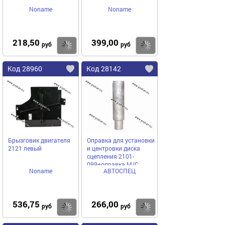
Noname
Noname
218,50
399,00
Купить
Купить
руб
руб
Код 28960
Код 28142
Брызговик двигателя
Оправка для установки
2121 левый
и центровки диска
сцепления 2101-
099+оправка М/С
Noname
АВТОСПЕЦ
колпачка АВТОСПЕЦ
536,75
266,00
Купить
Купить
руб
руб