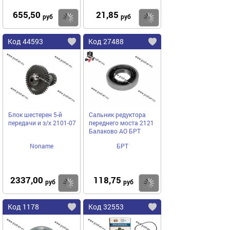
655,50
21,85
Купить
Купить
руб
руб
Код 44593
Код 27488
Блок шестерен 5-й
Сальник редуктора
передачи и з/х 2101-07
переднего моста 2121
Балаково АО БРТ
Noname
БРТ
2337,00
118,75
Купить
Купить
руб
руб
Код 1178
Код 32553