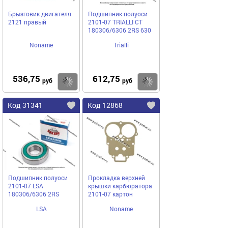
Брызговик двигателя
Подшипник полуоси
2121 правый
2101-07 TRIALLI СТ
180306/6306 2RS 630
Noname
Trialli
536,75
612,75
Купить
Купить
руб
руб
Код 31341
Код 12868
Подшипник полуоси
Прокладка верхней
2101-07 LSA
крышки карбюратора
180306/6306 2RS
2101-07 картон
LSA
Noname