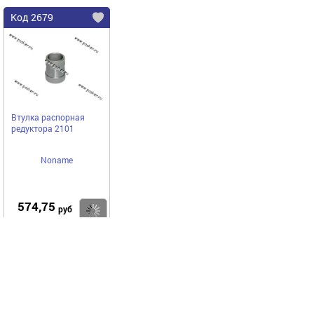
Код 2679
Втулка распорная
редуктора 2101
Noname
574,75
Купить
руб
Выгодное предложение
Код 7947
Код 68744