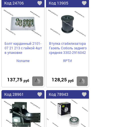
Код 24706
Код 13905
Болт карданный 2101-
Втулка стабилизатора
07 21 213 с гайкой 4шт
Газель Соболь заднего
в упаковке
средняя 3302-2916042
Noname
ЯРТИ
137,75
128,25
Купить
Купить
руб
руб
Код 28961
Код 78943