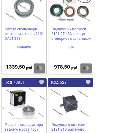
Муфта скользящих
Подшипник полуоси
синхронизаторов 2101-
2101-07 LSA кольцо
07,21,213
стопорное с сальником
Noname
LSA
1339,50
978,50
Купить
Купить
руб
руб
Код 78951
Код 627
Подшипник редуктора
Подушка двигателя
заднего моста 7807
2121 213 Балаково