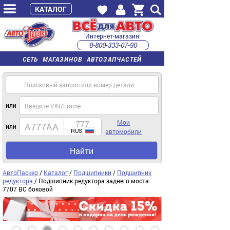
КАТАЛОГ
Интернет-магазин:
8-800-333-07-90
часы работы с 9:00 до 22:00 (пн-пт)
СЕТЬ МАГАЗИНОВ АВТОЗАПЧАСТЕЙ
или
Мои
или
автомобили
Найти
АвтоПаскер
/
Каталог
/
Подшипники
/
Подшипник
редуктора
/ Подшипник редуктора заднего моста
7707 ВС боковой