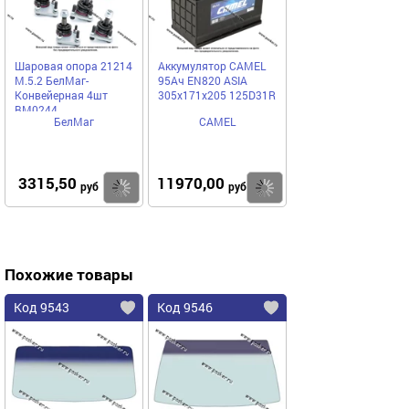
Шаровая опора 21214
Аккумулятор CAMEL
М.5.2 БелМаг-
95Ач EN820 ASIA
Конвейерная 4шт
305x171x205 125D31R
BM0244
БелМаг
CAMEL
3315,50
11970,00
Купить
Купить
руб
руб
Похожие товары
Код 9543
Код 9546