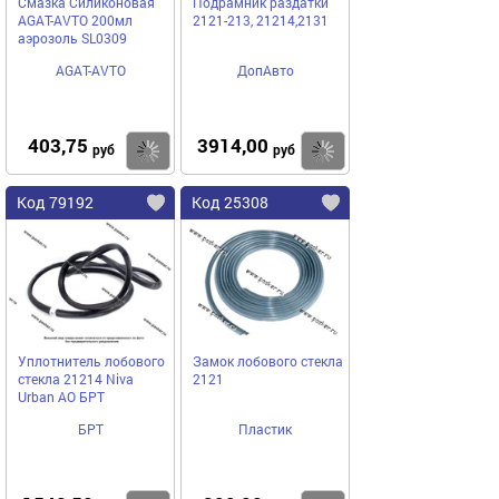
Смазка Силиконовая
Подрамник раздатки
AGAT-AVTO 200мл
2121-213, 21214,2131
аэрозоль SL0309
AGAT-AVTO
ДопАвто
403,75
3914,00
Купить
Купить
руб
руб
Код 79192
Код 25308
Уплотнитель лобового
Замок лобового стекла
стекла 21214 Niva
2121
Urban АО БРТ
БРТ
Пластик