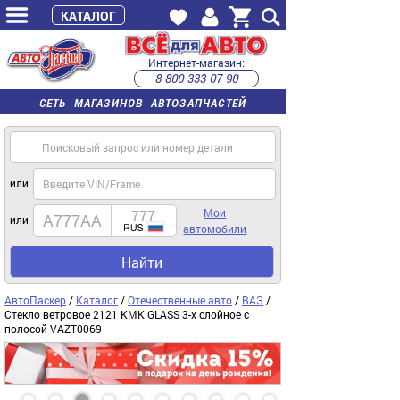
КАТАЛОГ
Интернет-магазин:
8-800-333-07-90
часы работы с 9:00 до 22:00 (пн-пт)
СЕТЬ МАГАЗИНОВ АВТОЗАПЧАСТЕЙ
или
Мои
или
автомобили
Найти
АвтоПаскер
/
Каталог
/
Отечественные авто
/
ВАЗ
/
Стекло ветровое 2121 КМК GLASS 3-х слойное с
полосой VAZT0069