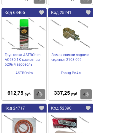
Код 68466
Код 25241
Грунтовка ASTROhim
Замок спинки заднего
AC630 1К кислотная
сиденья 2108-099
520мл аэрозоль
ASTROhim
Гранд РиАл
612,75
337,25
Купить
Купить
руб
руб
Код 24717
Код 52390