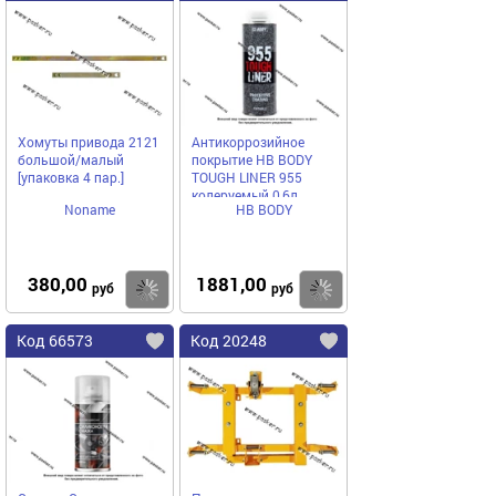
Хомуты привода 2121
Антикоррозийное
большой/малый
покрытие HB BODY
[упаковка 4 пар.]
TOUGH LINER 955
колеруемый 0,6л
Noname
HB BODY
380,00
1881,00
Купить
Купить
руб
руб
Код 66573
Код 20248