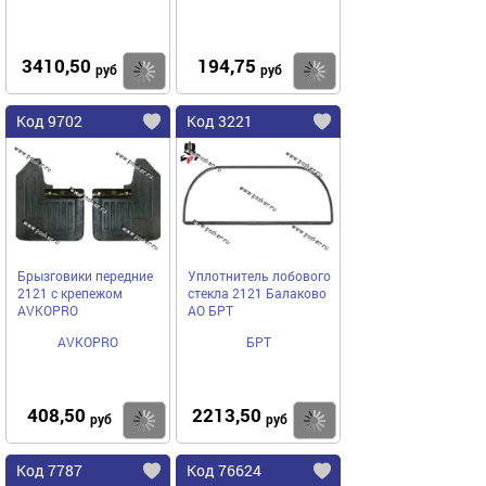
3410,50
194,75
Купить
Купить
руб
руб
Код 9702
Код 3221
Брызговики передние
Уплотнитель лобового
2121 с крепежом
стекла 2121 Балаково
AVKOPRO
АО БРТ
AVKOPRO
БРТ
408,50
2213,50
Купить
Купить
руб
руб
Код 7787
Код 76624