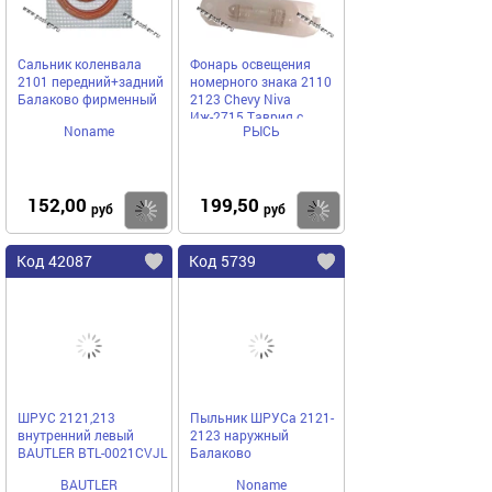
Сальник коленвала
Фонарь освещения
2101 передний+задний
номерного знака 2110
Балаково фирменный
2123 Chevy Niva
Иж-2715 Таврия с
Noname
РЫСЬ
лампой 18.3717 Рысь
152,00
199,50
Купить
Купить
руб
руб
Код 42087
Код 5739
ШРУС 2121,213
Пыльник ШРУСа 2121-
внутренний левый
2123 наружный
BAUTLER BTL-0021CVJL
Балаково
BAUTLER
Noname