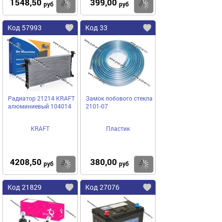
1548,50
399,00
Купить
Купить
руб
руб
Код 57993
Код 33
Радиатор 21214 KRAFT
Замок лобового стекла
алюминиевый 104014
2101-07
KRAFT
Пластик
4208,50
380,00
Купить
Купить
руб
руб
Код 21829
Код 27076