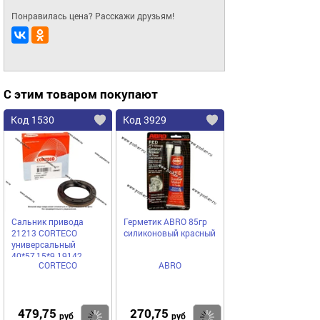
Понравилась цена? Расскажи друзьям!
С этим товаром покупают
Код 1530
Код 3929
Сальник привода
Герметик ABRO 85гр
21213 CORTECO
силиконовый красный
универсальный
40*57,15*9 19142
CORTECO
ABRO
479,75
270,75
Купить
Купить
руб
руб