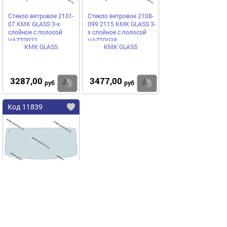
Стекло ветровое 2101-
Стекло ветровое 2108-
07 КМК GLASS 3-х
099 2115 КМК GLASS 3-
слойное с полосой
х слойное с полосой
VAZT0022
VAZT0038
КМК GLASS
КМК GLASS
3287,00
3477,00
Купить
Купить
руб
руб
Код 11839
Стекло ветровое 2121
КМК GLASS 3-х слойное
VAZT0067
КМК GLASS