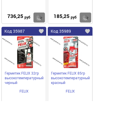
736,25
185,25
Купить
Купить
руб
руб
Код 35987
Код 35989
Герметик FELIX 32гр
Герметик FELIX 85гр
высокотемпературный
высокотемпературный
черный
красный
FELIX
FELIX
185,25
342,00
Купить
Купить
руб
руб
Код 35990
Код 35991