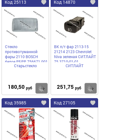
Код 25113
Код 14870
Стекло
ВК п/т фар 2113-15
противотуманной
21214 2123 Chevrolet
фары 2110 BOSCH
Niva зеленая СИТЛАЙТ
белое РБРР 756671 001
75 3710-01-01
Старьстекло
СИТЛАЙТ
180,50
251,75
Купить
Купить
руб
руб
Код 35985
Код 27105