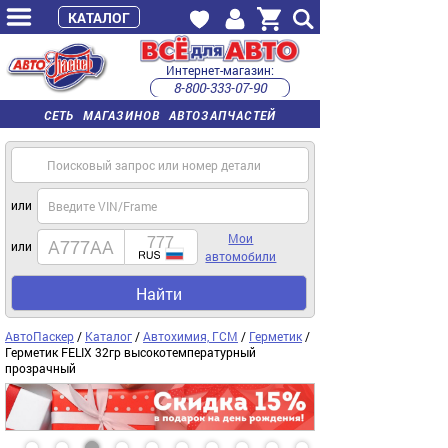
КАТАЛОГ
Интернет-магазин:
8-800-333-07-90
часы работы с 9:00 до 22:00 (пн-пт)
СЕТЬ МАГАЗИНОВ АВТОЗАПЧАСТЕЙ
или
Мои
или
автомобили
Найти
АвтоПаскер
/
Каталог
/
Автохимия, ГСМ
/
Герметик
/
Герметик FELIX 32гр высокотемпературный
прозрачный