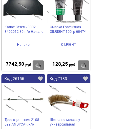
Капот Газель 3302-
Смазка Графитная
8402012-30 н/о Начало
ОILRIGHT 100гр 6047*
Начало
OILRIGHT
7742,50
128,25
Купить
Купить
руб
руб
Код 26156
Код 7133
Трос сцепления 2108-
Щетка по металлу
099 ANDYСAR н/о
универсальная