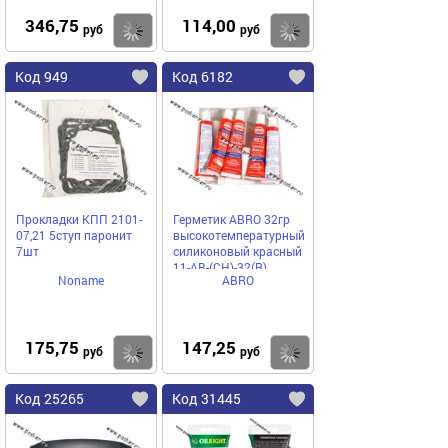
346,75
114,00
Купить
Купить
руб
руб
Код 949
Код 6182
Прокладки КПП 2101-
Герметик ABRO 32гр
07,21 5ступ паронит
высокотемпературный
7шт
силиконовый красный
11-AB-(CH)-32(R)
Noname
ABRO
175,75
147,25
Купить
Купить
руб
руб
Код 25265
Код 31445