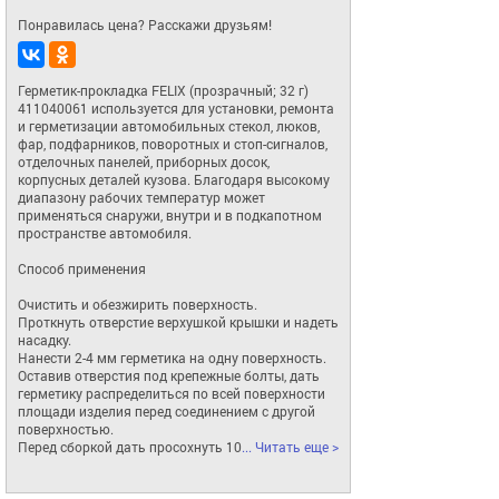
Понравилась цена? Расскажи друзьям!
Герметик-прокладка FELIX (прозрачный; 32 г) 
411040061 используется для установки, ремонта 
и герметизации автомобильных стекол, люков, 
фар, подфарников, поворотных и стоп-сигналов, 
отделочных панелей, приборных досок, 
корпусных деталей кузова. Благодаря высокому 
диапазону рабочих температур может 
применяться снаружи, внутри и в подкапотном 
пространстве автомобиля.

Способ применения

Очистить и обезжирить поверхность.

Проткнуть отверстие верхушкой крышки и надеть 
насадку.

Нанести 2-4 мм герметика на одну поверхность.

Оставив отверстия под крепежные болты, дать 
герметику распределиться по всей поверхности 
площади изделия перед соединением с другой 
поверхностью.

Перед сборкой дать просохнуть 10
... Читать еще >