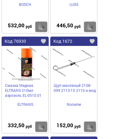
BOSCH
LUXE
532,00
446,50
Купить
Купить
руб
руб
Код 76930
Код 1672
Смазка Медная
Щуп масляный 2108-
ELTRANS 210мл
099 2113-15 2110 и мод
аэрозоль EL-0510.01
ELTRANS
Noname
332,50
152,00
Купить
Купить
руб
руб