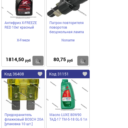
Антифриз X-FREEZE
Патрон повторителя
RED 10кг красный
поворотов
бесцокольная лампа
X-Freeze
Noname
1814,50
80,75
Купить
Купить
руб
руб
Код 36408
Код 31151
Предохранитель
Масло LUXE 80W90
флажковый BOSCH 20A
ТАД-17 ТМ-5-18 GL-5 1л
[упаковка 10 шт.]