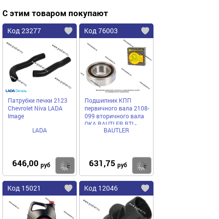
С этим товаром покупают
Код 23277
Код 76003
Патрубки печки 2123
Подшипник КПП
Chevrolet Niva LADA
первичного вала 2108-
Image
099 вторичного вала
ОКА BAUTLER BTL-
LADA
BAUTLER
B305/NJ205
646,00
631,75
Купить
Купить
руб
руб
Код 15021
Код 12046