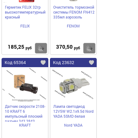
Герметик FELIX 32гр
Очиститель тормозной
высокотемпературный
системы FENOM FN412
красный
335мл аэрозоль
FELIX
FENOM
185,25
370,50
Купить
Купить
руб
руб
Код 65364
Код 23632
Датчик скорости 2108-
Лампа светодиод
10 KRAFT 6
12V5W W2.1x9.5d Nord
импульсный плоский
YADA 5SMD белая
разъем 343.3843
KRAFT
Nord YADA
104815