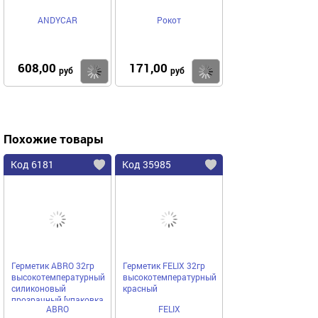
ANDYCAR
Рокот
608,00
171,00
Купить
Купить
руб
руб
Похожие товары
Код 6181
Код 35985
Герметик ABRO 32гр
Герметик FELIX 32гр
высокотемпературный
высокотемпературный
силиконовый
красный
прозрачный [упаковка
ABRO
FELIX
5 шт.]