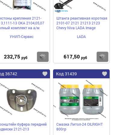
истоны крепления 2121-
Штанга реактивная короткая
13,1111-13 ОКА 2104,05,07
2101-07 2121 21213 2123
олный комплект на а/м
Chevy Niva LADA Image
УНИП-Сервис
LADA
232,75
617,50
пить
Купить
Купить
руб
руб
од 36742
Код 31439
ронштейн буфера передней
Смазка Литол-24 ОILRIGHT
одвески 2121-213
800гр