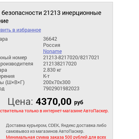
 безопасности 21213 инерционные
ние
вить в избранное
ара
36642
Россия
Noname
жный номер
21213-8217020/8217021
производителя
212138217020
ара
2.830 кг
ерения
К-т
ы (Ш×В×Г)
200x70x300
од
7902901982023
Цена:
4370,00
руб
ствительна только в интернет-магазине АвтоПаскер.
Доставка курьером, CDEK, Яндекс доставка либо
самовывоз из магазинов АвтоПаскер.
Минимальная сумма заказа 500 рублей для всех