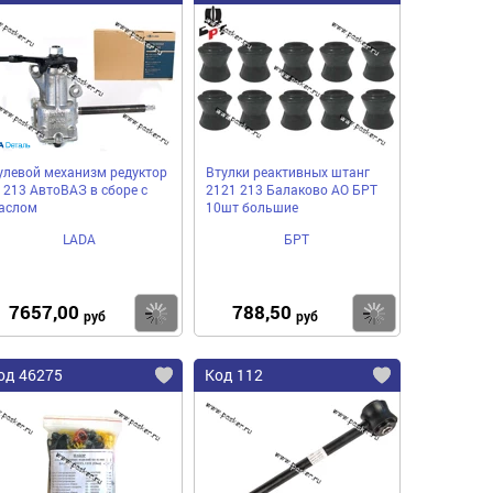
улевой механизм редуктор
Втулки реактивных штанг
1213 АвтоВАЗ в сборе с
2121 213 Балаково АО БРТ
аслом
10шт большие
LADA
БРТ
7657,00
788,50
пить
Купить
Купить
руб
руб
од 46275
Код 112