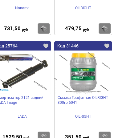
Noname
OILRIGHT
731,50
479,75
пить
Купить
Купить
руб
руб
од 25764
Код 31446
мортизатор 2121 задний
Смазка Графитная ОILRIGHT
ADA Image
800гр 6041
LADA
OILRIGHT
1529,50
351,50
пить
Купить
Купить
руб
руб