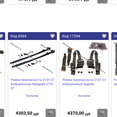
Код 6064
Код 17294
К
Ремни безопасности 2101-07
Ремни безопасности 2101-07
Р
инерционные передние 2101-
инерционные задние
и
07
Noname
Noname
4303,50
4370,00
Купить
Купить
Ку
руб
руб