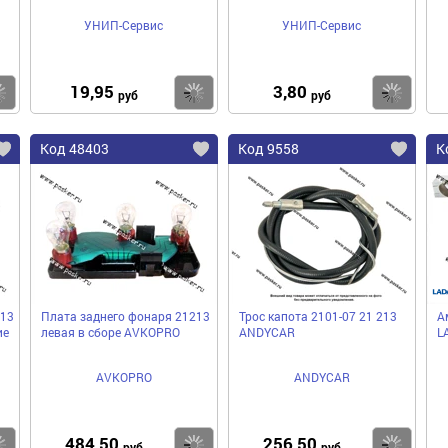
УНИП-Сервис
УНИП-Сервис
19,95
3,80
Купить
Купить
Ку
руб
руб
Код 48403
Код 9558
К
213
Плата заднего фонаря 21213
Трос капота 2101-07 21 213
А
ие
левая в сборе AVKOPRO
ANDYСAR
L
AVKOPRO
ANDYCAR
484,50
256,50
Купить
Купить
Ку
руб
руб