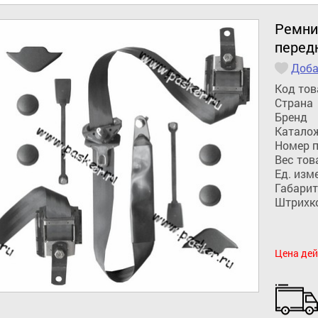
Ремни
перед
Доба
Код тов
Страна
Бренд
Катало
Номер 
Вес тов
Ед. изм
Габарит
Штрихк
Цена дей