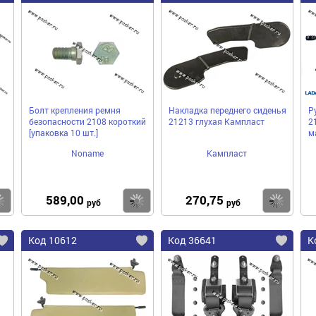
Болт крепления ремня
Накладка переднего сиденья
Р
безопасности 2108 короткий
21213 глухая Кампласт
2
[упаковка 10 шт.]
м
Noname
Кампласт
589,00
270,75
Купить
Купить
Ку
руб
руб
Код 10612
Код 36641
К