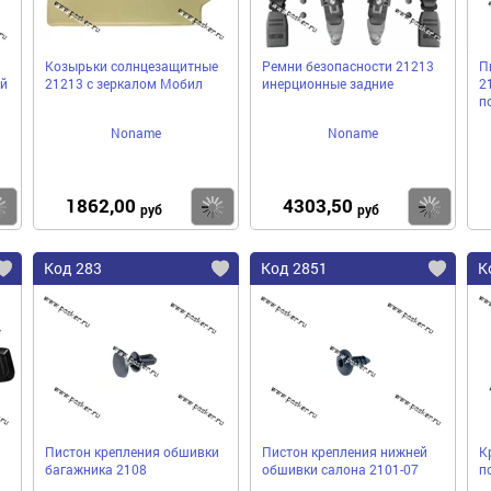
Козырьки солнцезащитные
Ремни безопасности 21213
П
й
21213 с зеркалом Мобил
инерционные задние
2
п
Noname
Noname
1862,00
4303,50
Купить
Купить
Ку
руб
руб
Код 283
Код 2851
К
Пистон крепления обшивки
Пистон крепления нижней
К
багажника 2108
обшивки салона 2101-07
п