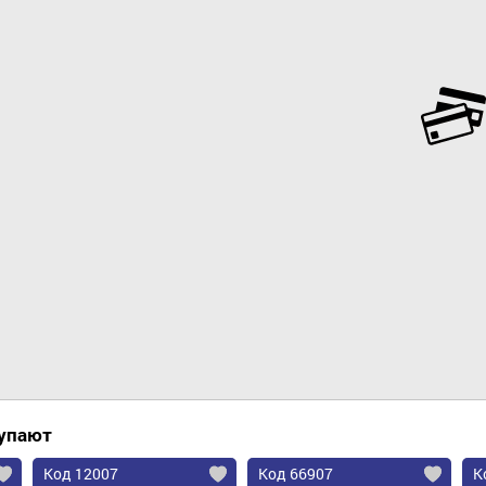
Добавить в корзину
купают
Код 12007
Код 66907
К