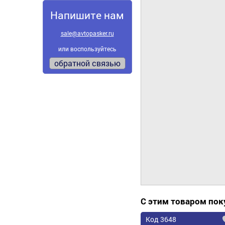
Напишите нам
sale@avtopasker.ru
или воспользуйтесь
обратной связью
С этим товаром по
Код 3648