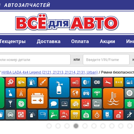
В АВТОЗАПЧАСТЕЙ
Техцентры
Доставка
Оплата
Акции
Ин
или
/
НИВА LADA 4x4 Legend (2121, 21213, 21214, 2131, Urban)
/ Ремни безопаснос