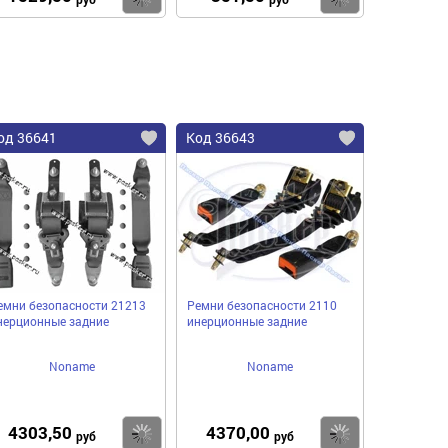
од 36641
Код 36643
емни безопасности 21213
Ремни безопасности 2110
нерционные задние
инерционные задние
Noname
Noname
4303,50
4370,00
пить
Купить
Купить
руб
руб