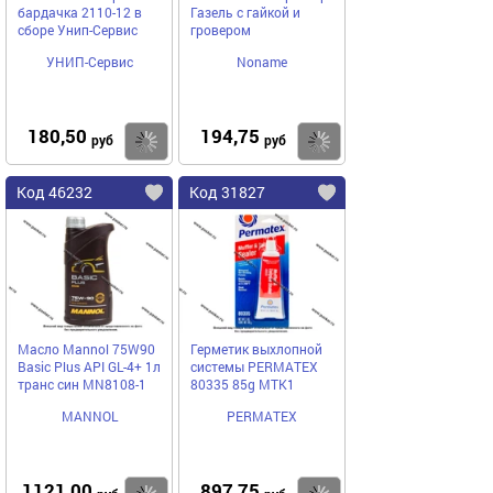
бардачка 2110-12 в
Газель с гайкой и
сборе Унип-Сервис
гровером
УНИП-Сервис
Noname
180,50
194,75
Купить
Купить
руб
руб
Код 46232
Код 31827
Масло Mannol 75W90
Герметик выхлопной
Basic Plus API GL-4+ 1л
системы PERMATEX
транс син MN8108-1
80335 85g МТК1
MANNOL
PERMATEX
1121,00
897,75