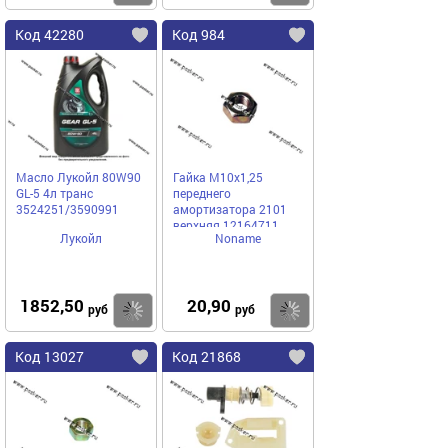
Код 42280
Код 984
Масло Лукойл 80W90
Гайка М10х1,25
GL-5 4л транс
переднего
3524251/3590991
амортизатора 2101
верхняя 12164711
Лукойл
Noname
1852,50
20,90
Купить
Купить
руб
руб
Код 13027
Код 21868