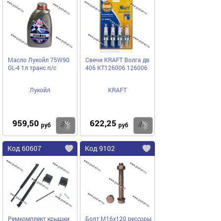
Масло Лукойл 75W90
Свечи KRAFT Волга дв
GL-4 1л транс п/с
406 KT126006 126006
Лукойл
KRAFT
959,50
622,25
Купить
Купить
руб
руб
Код 60607
Код 9102
Ремкомплект крышки
Болт М16х120 рессоры