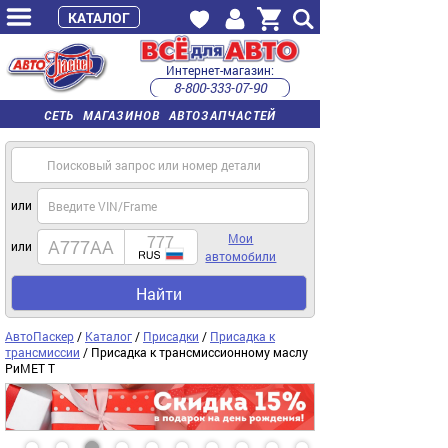
КАТАЛОГ
Интернет-магазин:
8-800-333-07-90
часы работы с 9:00 до 22:00 (пн-пт)
СЕТЬ МАГАЗИНОВ АВТОЗАПЧАСТЕЙ
или
Мои
или
автомобили
Найти
АвтоПаскер
/
Каталог
/
Присадки
/
Присадка к
трансмиссии
/ Присадка к трансмиссионному маслу
РиМЕТ Т