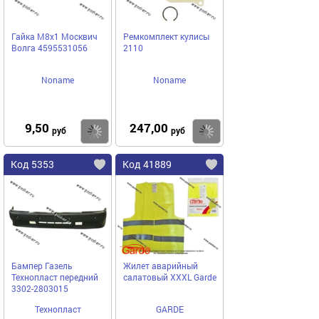
Гайка М8х1 Москвич
Ремкомплект кулисы
Волга 4595531056
2110
Noname
Noname
9,50
247,00
Купить
Купить
руб
руб
Код 5353
Код 41889
Бампер Газель
Жилет аварийный
Технопласт передний
салатовый XXXL Garde
3302-2803015
Технопласт
GARDE