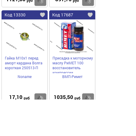
Купить
Купить
руб
руб
Код 13330
Код 17687
Гайка М10х1 перед
Присадка к моторному
аморт кардана Волга
маслу РиМЕТ 100
короткая 250513-П
восстановитель
компрессии
Noname
ВМП-Римет
17,10
1035,50
Купить
Купить
руб
руб
Выгодное предложение