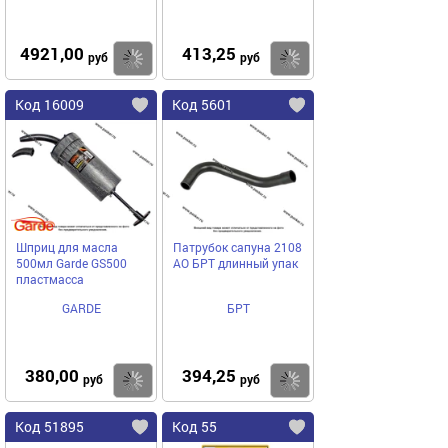
4921,00
413,25
Купить
Купить
руб
руб
Код 16009
Код 5601
Шприц для масла
Патрубок сапуна 2108
500мл Garde GS500
АО БРТ длинный упак
пластмасса
GARDE
БРТ
380,00
394,25
Купить
Купить
руб
руб
Код 51895
Код 55