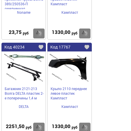
389/250536-П
Кампласт
омедненная
Noname
Кампласт
23,75
1330,00
Купить
Купить
руб
руб
Код 40234
Код 17767
Багажник 2121-213
Крыло 2110 переднее
Волга DELTA пластик 2-
левое пластик
е поперечины 1,4 м
Кампласт
DELTA
Кампласт
2251,50
1330,00
Купить
Купить
руб
руб