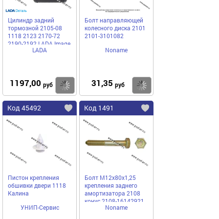
Цилиндр задний
Болт направляющей
тормозной 2105-08
колесного диска 2101
1118 2123 2170-72
2101-3101082
2190-2192 LADA Image
LADA
Noname
1197,00
31,35
Купить
Купить
руб
руб
Код 45492
Код 1491
Пистон крепления
Болт М12х80х1,25
обшивки двери 1118
крепления заднего
Калина
амортизатора 2108
конус 2108-16142921
УНИП-Сервис
Noname