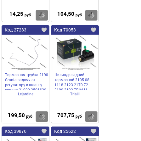
14,25
104,50
Купить
Купить
руб
руб
Код 27283
Код 79053
Тормозная трубка 2190
Цилиндр задний
Granta задняя от
тормозной 2105-08
регулятору к шлангу
1118 2123 2170-72
справа 21900-3506620-
2190-2192 TRIALLI
Lejardine
Trialli
20
CF705
199,50
707,75
Купить
Купить
руб
руб
Код 39876
Код 25622