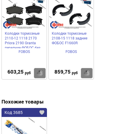
Колодки тормозные
Колодки тормозные
2110-12 1118 2170
2108-15 1118 задние
Priora 2190 Granta
ФОБОС F1660R
передние ФОБОС без
FOBOS
FOBOS
датчика F1622L
603,25
859,75
Купить
Купить
руб
руб
Похожие товары
Код 3685