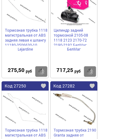
Тормозная трубка 1118
Цилиндр задний
магистральная от ABS
тормозной 2105-08
задняя левая к шлангу
1118 2123 2170-72
11180-3506630-10
2190-2192 БелМаг
Lejardine
БелМаг
оригинал BM4160
275,50
717,25
Купить
Купить
руб
руб
Код 27250
Код 27282
Тормозная трубка 1118
Тормозная трубка 2190
магистральная от ABS
Granta задняя от