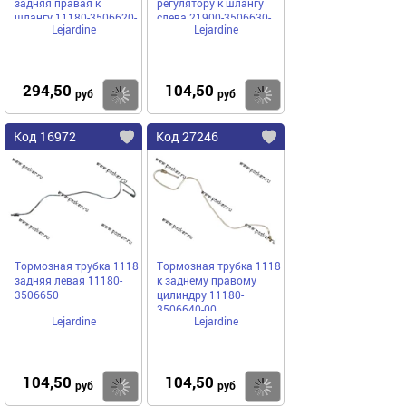
задняя правая к
регулятору к шлангу
шлангу 11180-3506620-
слева 21900-3506630-
Lejardine
Lejardine
10
20
294,50
104,50
Купить
Купить
руб
руб
Код 16972
Код 27246
Тормозная трубка 1118
Тормозная трубка 1118
задняя левая 11180-
к заднему правому
3506650
цилиндру 11180-
3506640-00
Lejardine
Lejardine
104,50
104,50
Купить
Купить
руб
руб