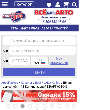
КАТАЛОГ
Интернет-магазин:
8-800-333-07-90
часы работы с 9:00 до 22:00 (пн-пт)
СЕТЬ МАГАЗИНОВ АВТОЗАПЧАСТЕЙ
или
Мои
или
автомобили
Найти
АвтоПаскер
/
Каталог
/
ВАЗ
/
LADA Kalina
/ Шланг
тормозной 1118 Калина задний KRAFT 003046