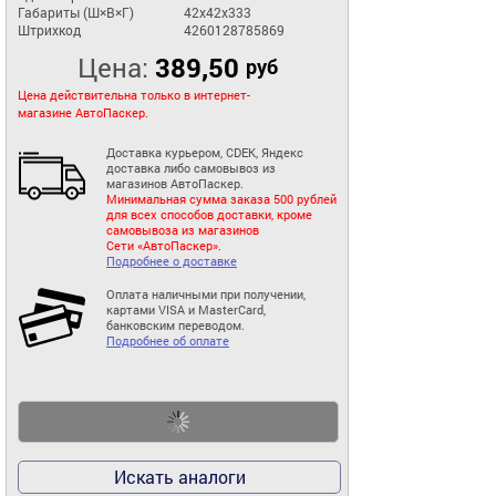
Габариты (Ш×В×Г)
42x42x333
Штрихкод
4260128785869
Цена:
389,50
руб
Цена действительна только в интернет-
магазине АвтоПаскер.
Доставка курьером, CDEK, Яндекс
доставка либо самовывоз из
магазинов АвтоПаскер.
Минимальная сумма заказа 500 рублей
для всех способов доставки, кроме
самовывоза из магазинов
Сети «АвтоПаскер».
Подробнее о доставке
Оплата наличными при получении,
картами VISA и MasterCard,
банковским переводом.
Подробнее об оплате
Искать аналоги