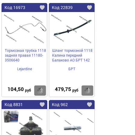
Код 16973
Код 22839
Тормозная трубка 1118
Шланг тормозной 1118
задняя правая 11180-
Калина передний
3506640
Балаково АО БРТ 142
Lejardine
БРТ
104,50
479,75
Купить
Купить
руб
руб
Код 8831
Код 962