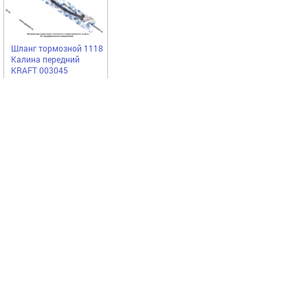
Шланг тормозной 1118
Калина передний
KRAFT 003045
KRAFT
456,00
Купить
руб
Выгодное предложение
Код 11595
Код 23895