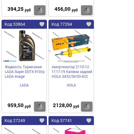
394,25
456,00
Купить
Купить
руб
руб
Код 53864
Код 77294
Жидкость Тормозная
Амортизатор 2110-12
LADA Super DOT4 910гр
1117-19 Калина задний
LADA Image
HOLA S432/SH30-432
LADA
HOLA
959,50
2128,00
Купить
Купить
руб
руб
Код 27249
Код 57741