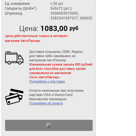
Ед. измерения
× 20 шт.
Габариты (Ш×В×Г)
5x5x72 (шт.)
Штрихкод
2000603510065,
2582541597327, 369620
Цена:
1083,00
руб
Цена действительна только в интернет-
магазине АвтоПаскер.
Доставка курьером, CDEK, Яндекс
доставка либо самовывоз из
магазинов АвтоПаскер.
Минимальная сумма заказа 500 рублей
для всех способов доставки, кроме
самовывоза из магазинов
Сети «АвтоПаскер».
Подробнее о доставке
Оплата наличными при получении,
картами VISA и MasterCard,
банковским переводом.
Подробнее об оплате