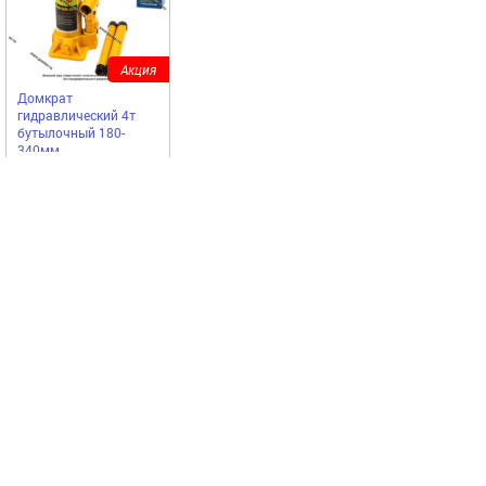
Акция
Домкрат
гидравлический 4т
бутылочный 180-
340мм
King Tools
985,00
Купить
руб
Наши бренды
‹
›
Вся представленная на сайте информация,