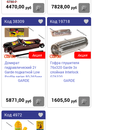
5730 ₽
4470,00
7828,00
Купить
Купить
руб
руб
Код 38309
Код 19718
Акция
Акция
Домкрат
Гофра глушителя
гидравлический 2т
76x320 Garde 3х
Garde подкатной Low
слойная Interloсk
Profile series 80-365мм
G76320
GARDE
GARDE
DGP33002
5871,00
1605,50
Купить
Купить
руб
руб
Код 4972