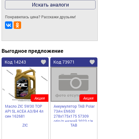
Искать аналоги
Понравилась цена? Расскажи друзьям!
Выгодное предложение
Код 14243
Код 73971
Акция
Акция
Масло ZIC 5W30 TOP
Аккумулятор TAB Polar
API SL ACEA A3/B4 4л
73Ач EN630
син 162681
278х175х175 57309
обр/п низкий 2023 г/в
ZIC
TAB
SALE