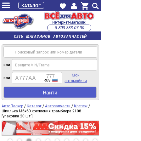
КАТАЛОГ
Интернет-магазин:
8-800-333-07-90
часы работы с 9:00 до 22:00 (пн-пт)
СЕТЬ МАГАЗИНОВ АВТОЗАПЧАСТЕЙ
или
Мои
или
автомобили
Найти
АвтоПаскер
/
Каталог
/
Автозапчасти
/
Крепеж
/
Шпилька М6х60 крепления трамблера 2108
[упаковка 20 шт.]