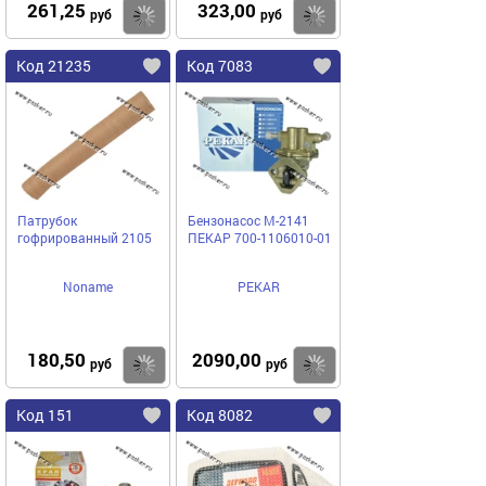
261,25
323,00
Купить
Купить
руб
руб
Код 21235
Код 7083
Патрубок
Бензонасос М-2141
гофрированный 2105
ПЕКАР 700-1106010-01
Noname
PEKAR
180,50
2090,00
Купить
Купить
руб
руб
Код 151
Код 8082