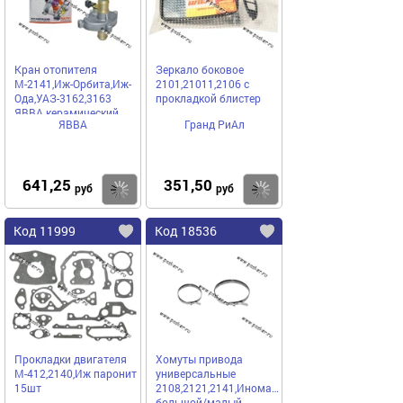
Кран отопителя
Зеркало боковое
М-2141,Иж-Орбита,Иж-
2101,21011,2106 с
Ода,УАЗ-3162,3163
прокладкой блистер
ЯВВА керамический
ЯВВА
Гранд РиАл
Ульяновск
641,25
351,50
Купить
Купить
руб
руб
Код 11999
Код 18536
Прокладки двигателя
Хомуты привода
М-412,2140,Иж паронит
универсальные
15шт
2108,2121,2141,Иномарки
большой/малый