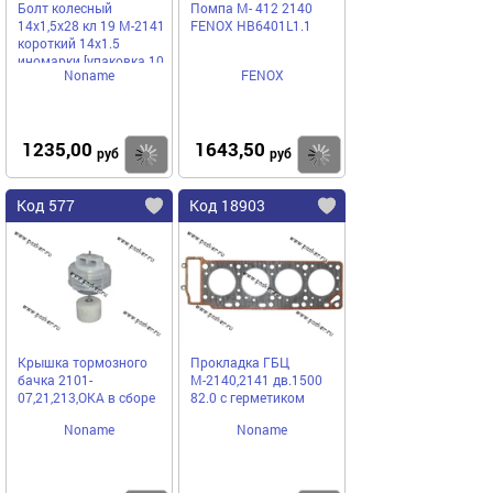
Болт колесный
Помпа М- 412 2140
14х1,5х28 кл 19 М-2141
FENOX HB6401L1.1
короткий 14х1.5
иномарки [упаковка 10
Noname
FENOX
шт.]
1235,00
1643,50
Купить
Купить
руб
руб
Код 577
Код 18903
Крышка тормозного
Прокладка ГБЦ
бачка 2101-
М-2140,2141 дв.1500
07,21,213,ОКА в сборе
82.0 с герметиком
Noname
Noname