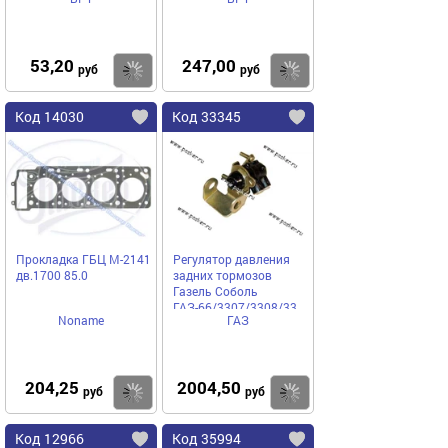
кл Балаково АО БРТ
53,20
247,00
Купить
Купить
руб
руб
Код 14030
Код 33345
Прокладка ГБЦ М-2141
Регулятор давления
дв.1700 85.0
задних тормозов
Газель Соболь
ГАЗ-66/3307/3308/3309
Noname
ГАЗ
/2141-3535010-10
204,25
2004,50
Купить
Купить
руб
руб
Код 12966
Код 35994