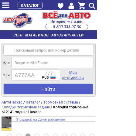
КАТАЛОГ
Интернет-магазин:
8-800-333-07-90
часы работы с 9:00 до 22:00 (пн-пт)
СЕТЬ МАГАЗИНОВ АВТОЗАПЧАСТЕЙ
или
Мои
или
автомобили
Найти
АвтоПаскер
/
Каталог
/
Тормозная система
/
Колодки тормозные задние
/ Колодки тормозные
М-2141 задние Начало