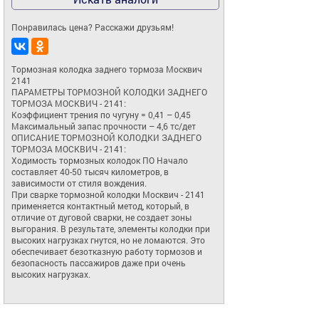
Понравилась цена? Расскажи друзьям!
Тормозная колодка заднего тормоза Москвич 
2141

ПАРАМЕТРЫ ТОРМОЗНОЙ КОЛОДКИ ЗАДНЕГО 
ТОРМОЗА МОСКВИЧ - 2141:

Коэффициент трения по чугуну = 0,41 – 0,45 

Максимальный запас прочности – 4,6 тс/дет

ОПИСАНИЕ ТОРМОЗНОЙ КОЛОДКИ ЗАДНЕГО 
ТОРМОЗА МОСКВИЧ - 2141:

Ходимость тормозных колодок ПО Начало 
составляет 40-50 тысяч километров, в 
зависимости от стиля вождения.

При сварке тормозной колодки Москвич - 2141 
применяется контактный метод, который, в 
отличие от дуговой сварки, не создает зоны 
выгорания. В результате, элементы колодки при 
высоких нагрузках гнутся, но не ломаются. Это 
обеспечивает безотказную работу тормозов и 
безопасность пассажиров даже при очень 
высоких нагрузках.