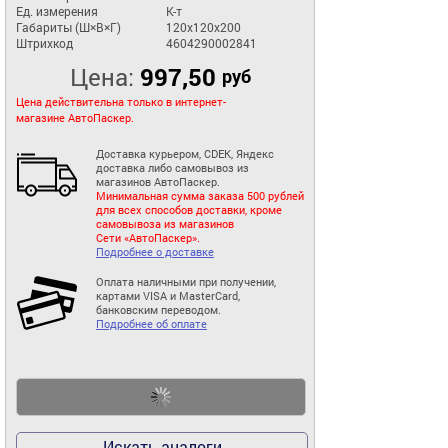
Ед. измерения
К-т
Габариты (Ш×В×Г)
120x120x200
Штрихкод
4604290002841
Цена:
997,50
руб
Цена действительна только в интернет-
магазине АвтоПаскер.
Доставка курьером, CDEK, Яндекс
доставка либо самовывоз из
магазинов АвтоПаскер.
Минимальная сумма заказа 500 рублей
для всех способов доставки, кроме
самовывоза из магазинов
Сети «АвтоПаскер».
Подробнее о доставке
Оплата наличными при получении,
картами VISA и MasterCard,
банковским переводом.
Подробнее об оплате
Искать аналоги