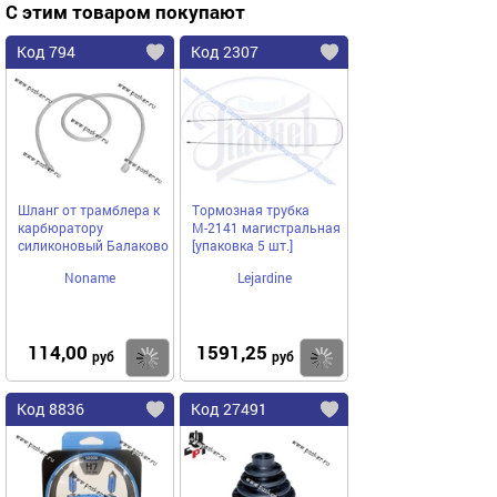
С этим товаром покупают
Код 794
Код 2307
Шланг от трамблера к
Тормозная трубка
карбюратору
М-2141 магистральная
силиконовый Балаково
[упаковка 5 шт.]
Noname
Lejardine
114,00
1591,25
Купить
Купить
руб
руб
Код 8836
Код 27491