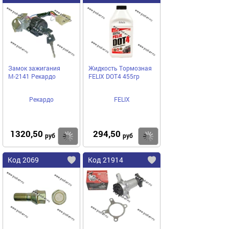
Замок зажигания
Жидкость Тормозная
М-2141 Рекардо
FELIX DOT4 455гр
Рекардо
FELIX
1320,50
294,50
Купить
Купить
руб
руб
Код 2069
Код 21914