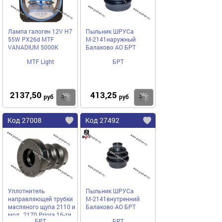
Лампа галоген 12V H7
Пыльник ШРУСа
55W PX26d MTF
М-2141наружный
VANADIUM 5000К
Балаково АО БРТ
MTF Light
БРТ
2137,50
413,25
Купить
Купить
руб
руб
Код 27008
Код 27492
Уплотнитель
Пыльник ШРУСа
направляющей трубки
М-2141внутренний
масляного щупа 2110 и
Балаково АО БРТ
мод., 2170 Priora 16-ти
БРТ
БРТ