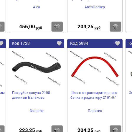
Alca
АвтоПаскер
456,00
204,25
Купить
Купить
Ку
руб
руб
Код 1723
Код 5994
К
8мм
Патрубок сапуна 2108
Шланг от расширительного
О
длинный Балаково
бачка к радиатору 2101-07
Noname
Пластик
223,25
204,25
Купить
Купить
Ку
руб
руб