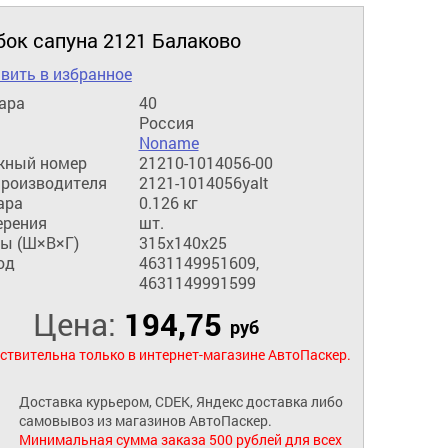
бок сапуна 2121 Балаково
вить в избранное
ара
40
Россия
Noname
жный номер
21210-1014056-00
производителя
2121-1014056уalt
ара
0.126 кг
ерения
шт.
ы (Ш×В×Г)
315x140x25
од
4631149951609,
4631149991599
Цена:
194,75
руб
ствительна только в интернет-магазине АвтоПаскер.
Доставка курьером, CDEK, Яндекс доставка либо
самовывоз из магазинов АвтоПаскер.
Минимальная сумма заказа 500 рублей для всех