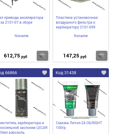
ал привода акселератора
Пластина установочная
аза 2101-07 в сборе
воздушного фильтра к
карбюратору 2101-099
Noname
Noname
612,75
147,25
пить
Купить
Купить
руб
руб
од 66866
Код 31438
чиститель карбюратора и
Смазка Литол-24 ОILRIGHT
россельной заслонки LECAR
100гр
20мл аэрозоль