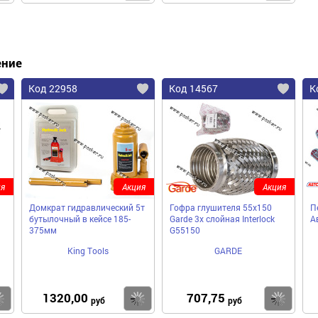
ение
Код 22958
Код 14567
К
я
Акция
Акция
Домкрат гидравлический 5т
Гофра глушителя 55x150
П
бутылочный в кейсе 185-
Garde 3х слойная Interloсk
А
375мм
G55150
King Tools
GARDE
1320,00
707,75
Купить
Купить
Ку
руб
руб