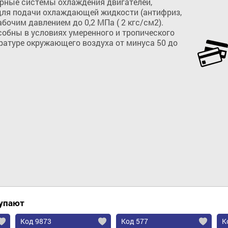
рные системы охлаждения двигателей, 
ля подачи охлаждающей жидкости (антифриз, 
абочим давлением до 0,2 МПа ( 2 кгс/см2). 
обны в условиях умеренного и тропического 
ратуре окружающего воздуха от минуса 50 до 
Добавить в корзину
купают
Код 9873
Код 577
К