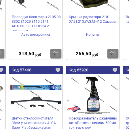
Проводка блок фары 2105 08
Крышка радиатора 2101-
В
3302 31029 3110 2141
07,21,213,УАЗ,М-412 Самара
г
АВТОЭЛЕКТРОНИКА с
патроном
Автоэлектроника
Noname
313,50
256,50
Купить
Купить
Ку
руб
руб
Код 57468
Код 65920
К
,
Щетки стеклоочистителя
Преобразователь ржавчины
О
38см универсальная ALCA
АвтоПаскер с цинком 500мл
д
Super Flat бескаркасная
триггер-спрей
5