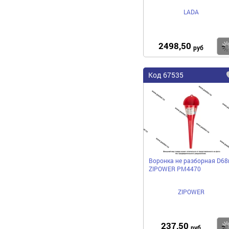
LADA
2498,50
руб
Код 67535
Воронка не разборная D6
ZIPOWER PM4470
ZIPOWER
237,50
руб