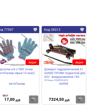
од 77597
Код 38313
Акция
Акция
ерчатки х/б с ПВХ точка
Домкрат гидравлический 3т
втоПаскер серые 10 класс
GARDE ПРОФИ подкатной для
SUV - внедорожников 190-
533мм DGP30403
АвтоПаскер
GARDE
35 ₽
17,00
7324,50
пить
Купить
Купить
руб
руб