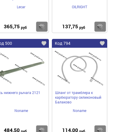
Lecar
OILRIGHT
365,75
137,75
пить
Купить
Купить
руб
руб
од 500
Код 794
сь нижнего рычага 2121
Шланг от трамблера к
карбюратору силиконовый
Балаково
Noname
Noname
484,50
114,00
пить
Купить
Купить
руб
руб