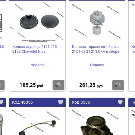
9.0
Колпак ступицы 2121-213,
Крышка тормозного бачка
К
2123 Chevrolet Niva
2101-07,21,213,ОКА в сборе
п
Noname
Noname
185,25
261,25
Купить
Купить
Ку
руб
руб
Код 46856
Код 3536
К