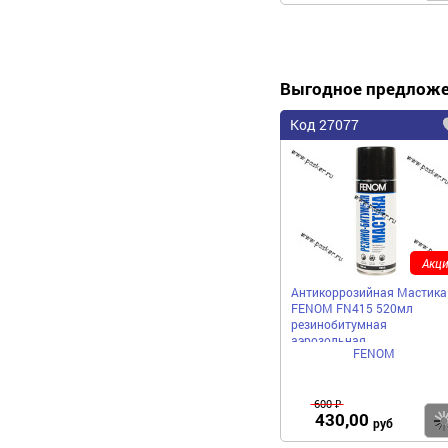
Выгодное предлож
Код 27077
Акци
Антикоррозийная Мастика
FENOM FN415 520мл
резинобитумная
аэрозольная
FENOM
600 ₽
430,00
руб