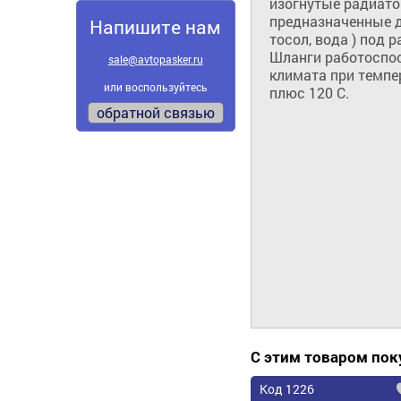
изогнутые радиато
предназначенные д
Напишите нам
тосол, вода ) под р
Шланги работоспос
sale@avtopasker.ru
климата при темпе
или воспользуйтесь
плюс 120 С.
обратной связью
С этим товаром по
Код 1226