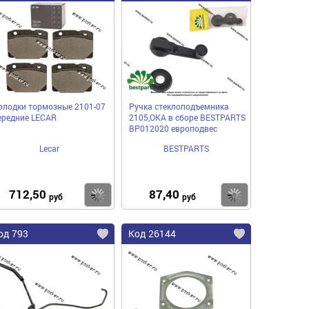
олодки тормозные 2101-07
Ручка стеклоподъемника
ередние LECAR
2105,ОКА в сборе BESTPARTS
BP012020 европодвес
Lecar
BESTPARTS
712,50
87,40
пить
Купить
Купить
руб
руб
од 793
Код 26144