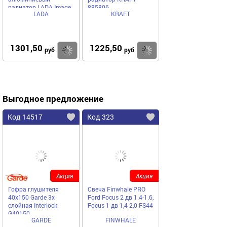
радиатор LADA Image
885806
LADA
KRAFT
1301,50
1225,50
Купить
Купить
руб
руб
Выгодное предложение
Код 14517
Код 323
Акция
Акция
Гофра глушителя
Свеча Finwhale PRO
40x150 Garde 3х
Ford Focus 2 дв 1.4-1.6,
слойная Interloсk
Focus 1 дв 1,4-2,0 FS44
G40150
GARDE
FINWHALE