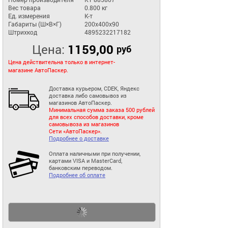
Вес товара
0.800 кг
Ед. измерения
К-т
Габариты (Ш×В×Г)
200x400x90
Штрихкод
4895232217182
Цена:
1159,00
руб
Цена действительна только в интернет-
магазине АвтоПаскер.
Доставка курьером, CDEK, Яндекс
доставка либо самовывоз из
магазинов АвтоПаскер.
Минимальная сумма заказа 500 рублей
для всех способов доставки, кроме
самовывоза из магазинов
Сети «АвтоПаскер».
Подробнее о доставке
Оплата наличными при получении,
картами VISA и MasterCard,
банковским переводом.
Подробнее об оплате