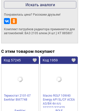
Искать аналоги
Понравилась цена? Расскажи друзьям!
Комплект патрубков радиатора применяется для 
автомобилей: ВАЗ 2105 алюм.(4 шт.) KT 885807
С этим товаром покупают
Код 57245
Код 1959
Термостат 2101-07
Масло ROLF 10W40
БелМаг BM7748
Energy API SL/CF ACEA
A3/B4 4л п/с
322227/322425
БелМаг
ROLF