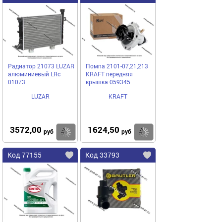
Радиатор 21073 LUZAR
Помпа 2101-07,21,213
алюминиевый LRc
KRAFT передняя
01073
крышка 059345
LUZAR
KRAFT
3572,00
1624,50
Купить
Купить
руб
руб
Код 77155
Код 33793