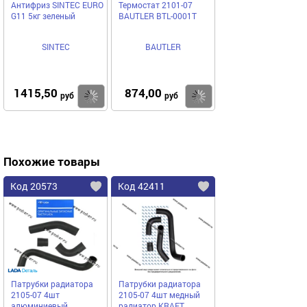
Антифриз SINTEC EURO
Термостат 2101-07
G11 5кг зеленый
BAUTLER BTL-0001T
SINTEC
BAUTLER
1415,50
874,00
Купить
Купить
руб
руб
Похожие товары
Код 20573
Код 42411
Патрубки радиатора
Патрубки радиатора
2105-07 4шт
2105-07 4шт медный
алюминиевый
радиатор KRAFT