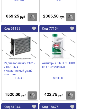
869,25
2365,50
Купить
Купить
руб
руб
Код 61138
Код 77154
Радиатор печки 2101-
Антифриз SINTEC EURO
2107 LUZAR
G11 1кг зеленый
алюминиевый узкий
LRh 0101
LUZAR
SINTEC
1520,00
422,75
Купить
Купить
руб
руб
Код 61044
Код 18475